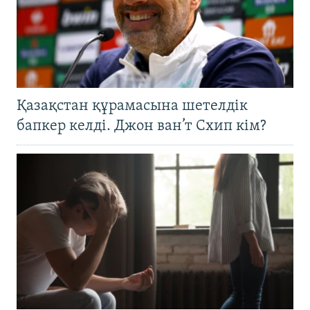
Қазақстан құрамасына шетелдік
бапкер келді. Джон ван’т Схип кім?