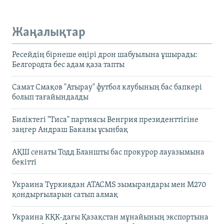
Жаңалықтар
Ресейдің бірнеше өңірі дрон шабуылына ұшырады:
Белгородта бес адам қаза тапты
Самат Смақов "Атырау" футбол клубының бас бапкері
болып тағайындалды
Биліктегі "Тиса" партиясы Венгрия президенттігіне
заңгер Андраш Баканы ұсынбақ
АҚШ сенаты Тодд Бланшты бас прокурор лауазымына
бекітті
Украина Түркиядан ATACMS зымырандары мен M270
қондырғыларын сатып алмақ
Украина КҚК-дағы Қазақстан мұнайының экспортына