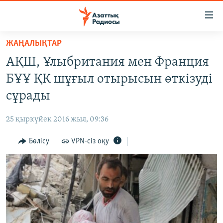
Accessibility
links
Skip
ЖАҢАЛЫҚТАР
to
ЖАҢАЛЫҚТАР
АҚШ, Ұлыбритания мен Франция
main
САЯСАТ
content
БҰҰ ҚК шұғыл отырысын өткізуді
AZATTYQTV
Skip
сұрады
to
ҚАҢТАР ОҚИҒАСЫ
main
25 қыркүйек 2016 жыл, 09:36
АДАМ ҚҰҚЫҚТАРЫ
Navigation
Skip
Бөлісу
VPN-сіз оқу
ӘЛЕУМЕТ
to
ӘЛЕМ
Search
АРНАЙЫ ЖОБАЛАР
Русский