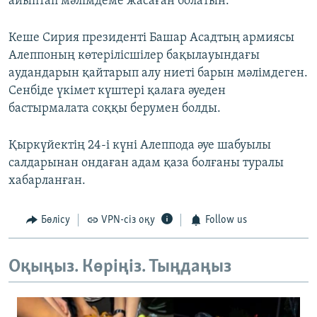
айыптап мәлімдеме жасаған болатын.
Кеше Сирия президенті Башар Асадтың армиясы
Алеппоның көтерілісшілер бақылауындағы
аудандарын қайтарып алу ниеті барын мәлімдеген.
Сенбіде үкімет күштері қалаға әуеден
бастырмалата соққы берумен болды.
Қыркүйектің 24-і күні Алеппода әуе шабуылы
салдарынан ондаған адам қаза болғаны туралы
хабарланған.
Бөлісу
VPN-сіз оқу
Follow us
Оқыңыз. Көріңіз. Тыңдаңыз