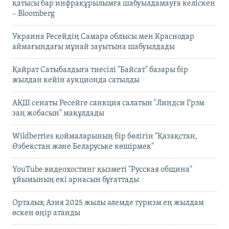
қатысы бар инфрақұрылымға шабуылдамауға келіскен
– Bloomberg
Украина Ресейдің Самара облысы мен Краснодар
аймағындағы мұнай зауытына шабуылдады
Қайрат Сатыбалдыға тиесілі "Байсат" базары бір
жылдан кейін аукционда сатылды
АҚШ сенаты Ресейге санкция салатын "Линдси Грэм
заң жобасын" мақұлдады
Wildberries қоймаларының бір бөлігін "Қазақстан,
Өзбекстан және Беларуське көшірмек"
YouTube видеохостинг қызметі "Русская община"
ұйымының екі арнасын бұғаттады
Орталық Азия 2025 жылы әлемде туризм ең жылдам
өскен өңір атанды