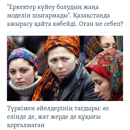
"Еркектер күйеу болудың жаңа
моделін шығармады". Қазақстанда
ажырасу қайта көбейді. Оған не себеп?
Түркімен әйелдерінің тағдыры: өз
елінде де, жат жерде де құқығы
қорғалмаған