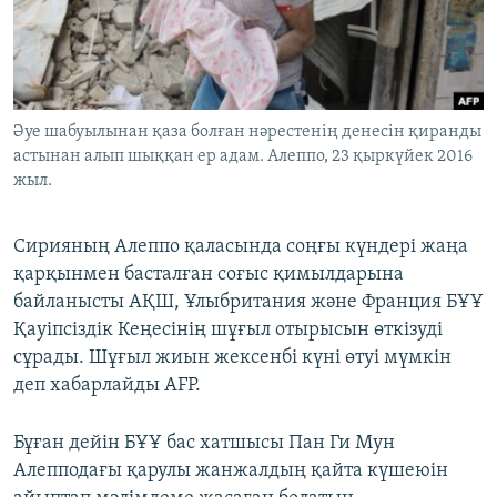
ЖАЗЫЛЫҢЫЗ
Басқа тілдерде
Әуе шабуылынан қаза болған нәрестенің денесін қиранды
астынан алып шыққан ер адам. Алеппо, 23 қыркүйек 2016
жыл.
Сирияның Алеппо қаласында соңғы күндері жаңа
қарқынмен басталған соғыс қимылдарына
байланысты АҚШ, Ұлыбритания және Франция БҰҰ
Қауіпсіздік Кеңесінің шұғыл отырысын өткізуді
сұрады. Шұғыл жиын жексенбі күні өтуі мүмкін
деп хабарлайды AFP.
Бұған дейін БҰҰ бас хатшысы Пан Ги Мун
Алепподағы қарулы жанжалдың қайта күшеюін