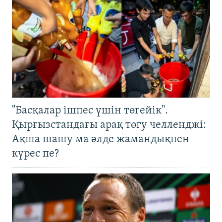
"Басқалар ішпес үшін төгейік".
Қырғызстандағы арақ төгу челленджі:
Ақша шашу ма әлде жамандықпен
күрес пе?