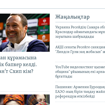
Жаңалықтар
Украина Ресейдің Самара об
Краснодар аймағындағы мұ
зауытына шабуылдады
АҚШ сенаты Ресейге санкция
"Линдси Грэм заң жобасын" 
тан құрамасына
к бапкер келді.
YouTube видеохостинг қызмет
н’т Схип кім?
община" ұйымының екі арн
бұғаттады
Пашинян: Армения Еуроодақ
ЕАЭО-ның бірін таңдау жай
референдум өткізбейді