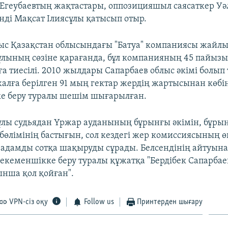
Егеубаевтың жақтастары, оппозицияшыл саясаткер У
енді Мақсат Ілиясұлы қатысып отыр.
с Қазақстан облысындағы "Батуа" компаниясы жайлы
ұлының сөзіне қарағанда, бұл компанияның 45 пайыз
а тиесілі. 2010 жылдары Сапарбаев облыс әкімі болып 
алға берілген 91 мың гектар жердің жартысынан көбі
е беру туралы шешім шығарылған.
ұлы судьядан Үржар ауданының бұрынғы әкімін, бұры
бөлімінің бастығын, сол кездегі жер комиссиясының өк
 адамды сотқа шақыруды сұрады. Белсендінің айтуына
жекеменшікке беру туралы құжатқа "Бердібек Сапарба
нша қол қойған".
VPN-сіз оқу
Follow us
Принтерден шығару