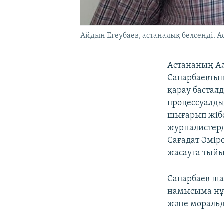
Айдын Егеубаев, астаналық белсенді. А
Астананың Ал
Сапарбаевтың
қарау басталд
процессуалды
шығарып жібе
журналистерді
Сағадат Әміре
жасауға тыйы
Сапарбаев ша
намысыма нұқс
және моральды