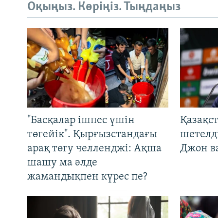
Оқыңыз. Көріңіз. Тыңдаңыз
"Басқалар ішпес үшін
Қазақс
төгейік". Қырғызстандағы
шетелді
арақ төгу челленджі: Ақша
Джон ва
шашу ма әлде
жамандықпен күрес пе?