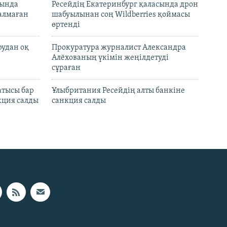
нында
Ресейдің Екатеринбург қаласында дрон
талмаған
шабуылынан соң Wildberries қоймасы
өртенді
рудан оқ
Прокуратура журналист Александра
Алёхованың үкімін жеңілдетуді
сұраған
атысы бар
Ұлыбритания Ресейдің алты банкіне
кция салды
санкция салды