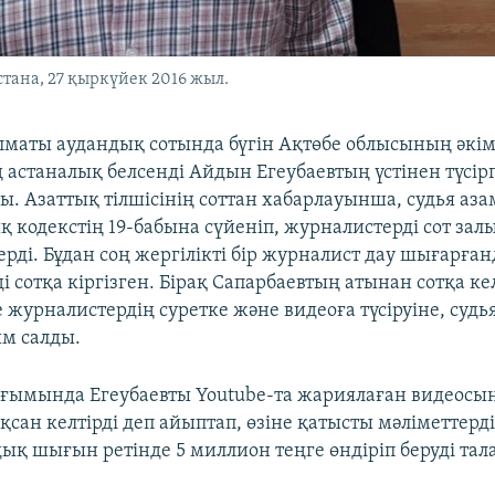
стана, 27 қыркүйек 2016 жыл.
маты аудандық сотында бүгін Ақтөбе облысының әкімі
 астаналық белсенді Айдын Егеубаевтың үстінен түсі
ы. Азаттық тілшісінің соттан хабарлауынша, судья аз
қ кодекстің 19-бабына сүйеніп, журналистерді сот зал
рді. Бұдан соң жергілікті бір журналист дау шығарға
 сотқа кіргізген. Бірақ Сапарбаевтың атынан сотқа кел
 журналистердің суретке және видеоға түсіруіне, судь
м салды.
ғымында Егеубаевты Youtube-та жариялаған видеосын
ан келтірді деп айыптап, өзіне қатысты мәліметтерді 
қ шығын ретінде 5 миллион теңге өндіріп беруді тала