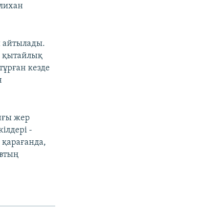
әлихан
 айтылады.
ы қытайлық
тұрған кезде
н
нғы жер
ілдері -
 қарағанда,
евтың