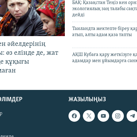
БАҚ: Қазақстан Теңіз кен ор
экологиялық заң талабы сақ
дейді
Таиландта мектепте біреу қа
атып, алты адам қаза тапты
ен әйелдерінің
: өз елінде де, жат
АҚШ Кубаға қару жеткізуге қ
де құқығы
адамдар мен ұйымдарға сан
маған
БӨЛІМДЕР
ЖАЗЫЛЫҢЫЗ
р
әлемде