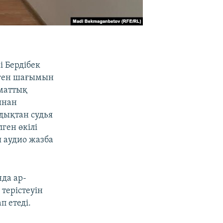
 Бердібек
рген шағымын
аматтық
ынан
ндықтан судья
ген өкілі
я аудио жазба
да ар-
терістеуін
п етеді.