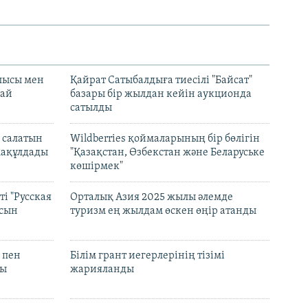
лысы мен
Қайрат Сатыбалдыға тиесілі "Байсат"
най
базары бір жылдан кейін аукционда
сатылды
 салатын
Wildberries қоймаларының бір бөлігін
мақұлдады
"Қазақстан, Өзбекстан және Беларуське
көшірмек"
і "Русская
Орталық Азия 2025 жылы әлемде
асын
туризм ең жылдам өскен өңір атанды
 пен
Білім грант иегерлерінің тізімі
лы
жарияланды