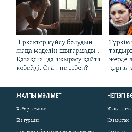
"Еркектер күйеу болудың
Түркім
жаңа моделін шығармады".
тағдыры
Қазақстанда ажырасу қайта
жерде 
көбейді. Оған не себеп?
қорғал
ЖАЛПЫ МӘЛІМЕТ
НЕГІЗГІ 
Хабарласыңыз
Жаңалықта
Біз туралы
Қазақстан
Русский
Сайтымыз бұғатталса не істеу керек?
Қазақтар - 