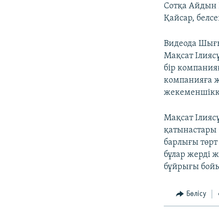
Сотқа Айдын 
Қайсар, белс
Видеода Шығы
Мақсат Ілияс
бір компанияғ
компанияға ж
жекеменшікк
Мақсат Ілияс
қатынастары 
барлығы төрт
бұлар жерді 
бұйрығы бойы
Бөлісу