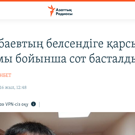
баевтың белсендіге қарс
ы бойынша сот басталд
НБЕТ
6 жыл, 12:48
VPN-сіз оқу