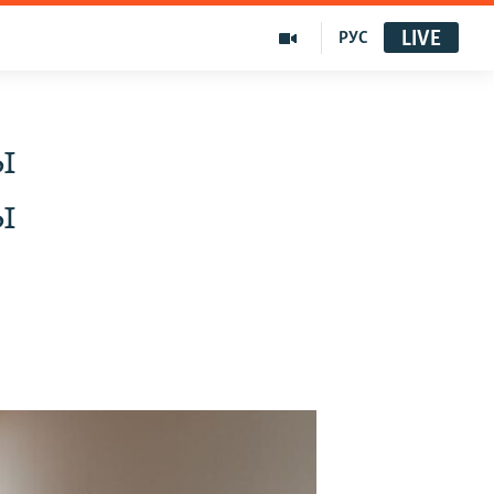
LIVE
РУС
ы
ы