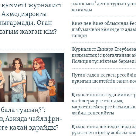
азаншысы" деген тұрғын ұста
 қызметі журналист
қозғалды
 Ахмедияровты
шығармады. Оған
Киев пен Киев облысында Рес
шабуылынан кемінде 17 адам
шағым жазған кім?
тапқан
Журналист Динара Егеубаева
қылмыстық іс қозғалғанын а
Полиция түсініктеме бермеді
Путин елден кеткен ресейлі
құқығын шектейтін заңға қо
Қазақстанның сауда министр
кәсіпкерлерге отандық
маркетплейстерге басымдық
бала туасың?":
жайлы кеңес айтты
қ Азияда чайлдфри-
рге қалай қарайды?
Қазақстанға шетелдіктерді 
рұқсатпен кіргізу жобасы та