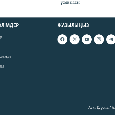
ұсынылды
БӨЛІМДЕР
ЖАЗЫЛЫҢЫЗ
р
әлемде
зия
Азат Еуропа / 