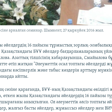
есіне арналған семинар. Шымкент, 27 қыркүйек 2016 жыл.
ы әйелдердің 16 пайызы тұрмыстық зорлық-зомбылы
і Қазақстандағы БҰҰ әйелдер бағдарламаларының үйле
лова. Азаттық тілшісінің хабарлауынша, Смайылова б
тте өтіп жатқан "Әлеуметтік осал топтағы әйелдерді 
ндағы кәсіпкерлік және табыс көздерін арттыру мүмкін
инарда айтты.
 сөзіне қарағанда, БҰҰ-ның Қазақстандағы өкілдігі 
, өткен жылы Қазақстандағы әйелдердің 16 пайызы тү
шырағаны анықталған. Ол әлеуметтік әлсіз топтағы ә
дер, жалғыз басты әйелдер, жұмыссыз әйелдер мен В