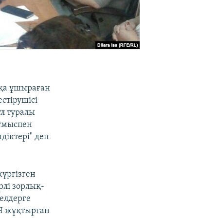
ққа ұшыраған
стірушісі
ұл туралы
жұмыспен
діктері" деп
жүргізген
рлі зорлық-
йелдерге
ИЧ жұқтырған