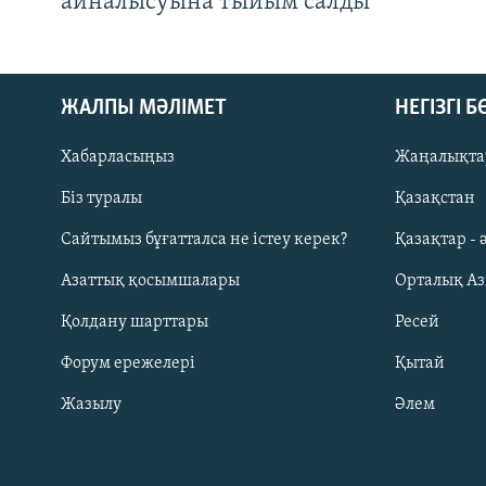
айналысуына тыйым салды
ЖАЛПЫ МӘЛІМЕТ
НЕГІЗГІ 
Хабарласыңыз
Жаңалықта
Біз туралы
Қазақстан
Русский
Сайтымыз бұғатталса не істеу керек?
Қазақтар - 
Азаттық қосымшалары
Орталық А
ЖАЗЫЛЫҢЫЗ
Қолдану шарттары
Ресей
Форум ережелері
Қытай
Жазылу
Әлем
Басқа тілдерде