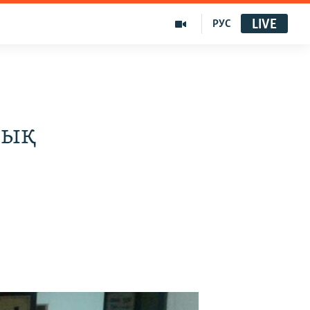
LIVE
РУС
тық