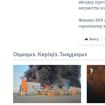
әйелдер кіре
әлеуметтік ос
Жиынға БҰҰ өк
сарапшылар 
Бөлісу
Оқыңыз. Көріңіз. Тыңдаңыз