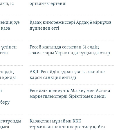
лып, іс
орталығы өртенді
ейдің әуе
Қазақ кинорежиссері Ардақ Әмірқұлов
 қаза
дүниеден өтті
 үстінен
Ресей жағында соғысқан 51 елдің
йтты.
азаматтары Украинада тұтқында отыр
ктердің
АҚШ Ресейдің құрлықтағы әскеріне
л қойды
қарсы санкция енгізді
і
Ресейлік шенеунік Мәскеу мен Астана
маркетплейстерді біріктірмек дейді
 беру
электронды
Қазақстан мұнайын КҚК
лқыға
терминалынан танкерге тиеу қайта