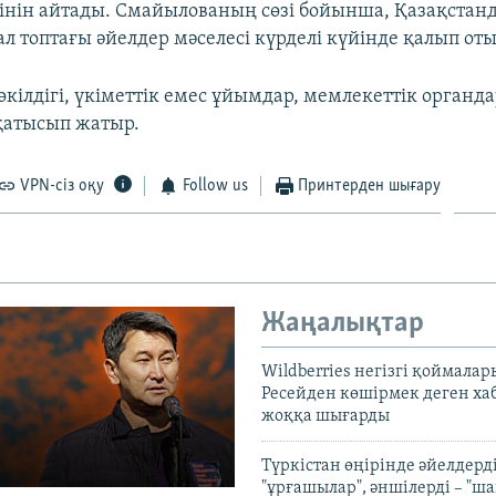
тінін айтады. Смайылованың сөзі бойынша, Қазақстан
ал топтағы әйелдер мәселесі күрделі күйінде қалып оты
ілдігі, үкіметтік емес ұйымдар, мемлекеттік органдар
қатысып жатыр.
VPN-сіз оқу
Follow us
Принтерден шығару
Жаңалықтар
Wildberries негізгі қоймала
Ресейден көшірмек деген ха
жоққа шығарды
Түркістан өңірінде әйелдерді
"ұрғашылар", әншілерді – "