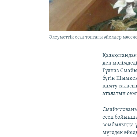
Әлеуметтік осал топтағы әйелдер мәсел
Қазақстандағ
деп мәлімдед
Гүлназ Смайы
бүгін Шымкен
қамту саласы
аталатын сем
Смайылованың
есеп бойынша
зомбылыққа ұ
мүгедек әйел