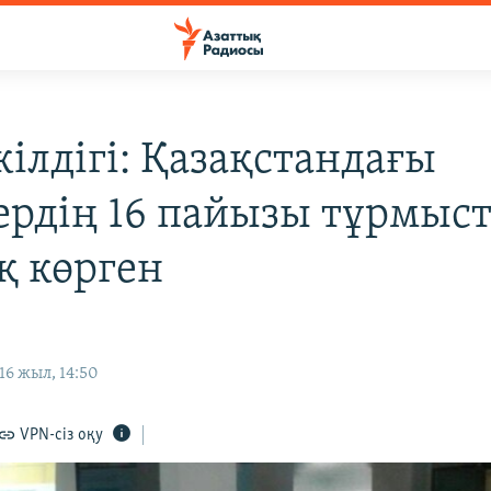
кілдігі: Қазақстандағы
ердің 16 пайызы тұрмыс
қ көрген
6 жыл, 14:50
VPN-сіз оқу