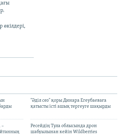
дағы
р.
 өкілдері,
рын
"Әділ сөз" қоры Динара Егеубаеваға
барды
қатысты істі ашық тергеуге шақырды
 –
Ресейдің Тула облысында дрон
шайтанның
шабуылынан кейін Wildberries