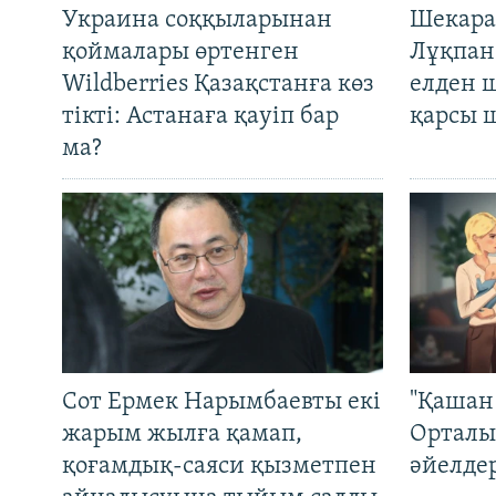
Украина соққыларынан
Шекара
қоймалары өртенген
Лұқпан
Wildberries Қазақстанға көз
елден 
тікті: Астанаға қауіп бар
қарсы 
ма?
Сот Ермек Нарымбаевты екі
"Қашан 
жарым жылға қамап,
Орталы
қоғамдық-саяси қызметпен
әйелде