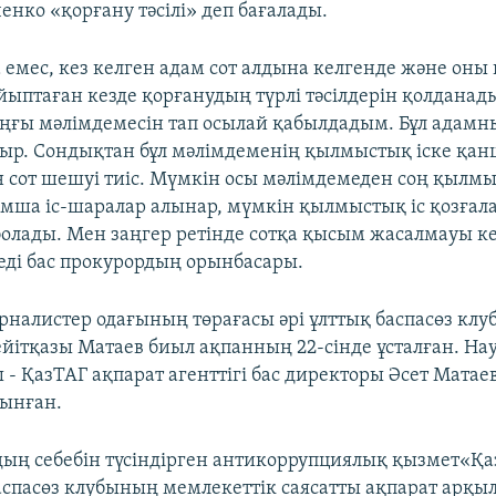
енко «қорғану тәсілі» деп бағалады.
а емес, кез келген адам сот алдына келгенде және он
йыптаған кезде қорғанудың түрлі тәсілдерін қолданад
ңғы мәлімдемесін тап осылай қабылдадым. Бұл адамның
тыр. Сондықтан бұл мәлімдеменің қылмыстық іске қа
 сот шешуі тиіс. Мүмкін осы мәлімдемеден соң қылмы
мша іс-шаралар алынар, мүмкін қылмыстық іс қозғала
болады. Мен заңгер ретінде сотқа қысым жасалмауы к
еді бас прокурордың орынбасары.
рналистер одағының төрағасы әрі ұлттық баспасөз кл
ейітқазы Матаев биыл ақпанның 22-сінде ұсталған. На
 - ҚазТАГ ақпарат агенттігі бас директоры Әсет Матаев
ынған.
дың себебін түсіндірген антикоррупциялық қызмет«Қаз
аспасөз клубының мемлекеттік саясатты ақпарат арқы