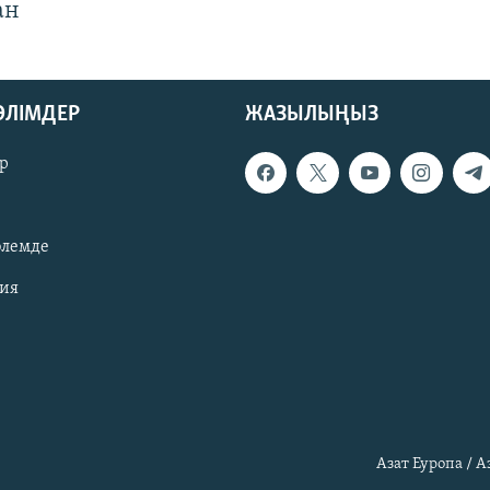
ан
БӨЛІМДЕР
ЖАЗЫЛЫҢЫЗ
р
әлемде
зия
Азат Еуропа / 