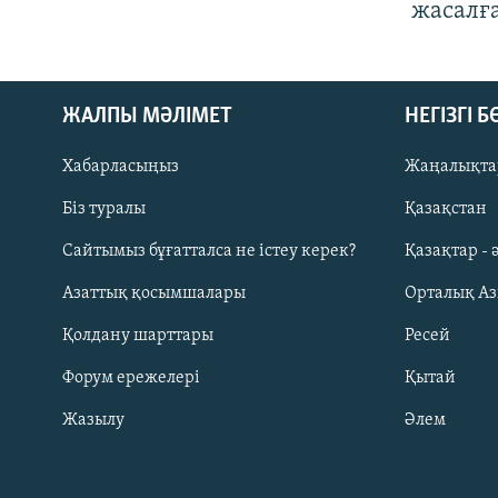
жасалғ
ЖАЛПЫ МӘЛІМЕТ
НЕГІЗГІ 
Хабарласыңыз
Жаңалықта
Біз туралы
Қазақстан
Русский
Сайтымыз бұғатталса не істеу керек?
Қазақтар - 
Азаттық қосымшалары
Орталық А
ЖАЗЫЛЫҢЫЗ
Қолдану шарттары
Ресей
Форум ережелері
Қытай
Жазылу
Әлем
Басқа тілдерде