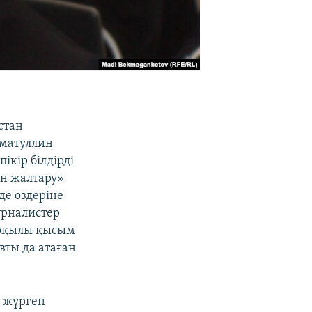
стан
ғматуллин
ікір білдірді
ан жалтару»
де өздеріне
урналистер
 арқылы қысым
вты да атаған
е жүрген