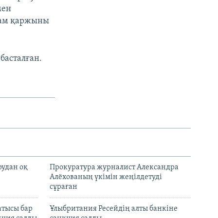
мен
там қаржыны
басталған.
рудан оқ
Прокуратура журналист Александра
Алёхованың үкімін жеңілдетуді
сұраған
атысы бар
Ұлыбритания Ресейдің алты банкіне