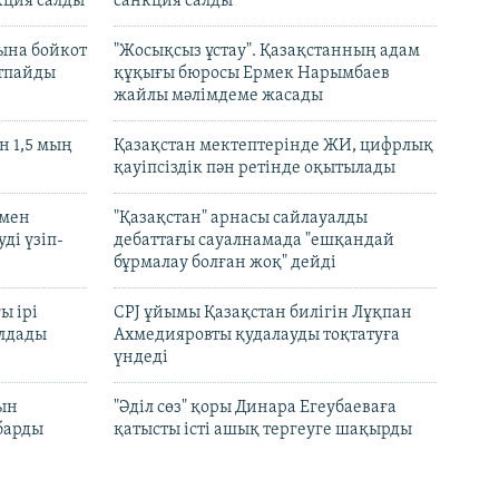
кция салды
санкция салды
ына бойкот
"Жосықсыз ұстау". Қазақстанның адам
ртпайды
құқығы бюросы Ермек Нарымбаев
жайлы мәлімдеме жасады
 1,5 мың
Қазақстан мектептерінде ЖИ, цифрлық
қауіпсіздік пән ретінде оқытылады
 мен
"Қазақстан" арнасы сайлауалды
ді үзіп-
дебаттағы сауалнамада "ешқандай
бұрмалау болған жоқ" дейді
ы ірі
CPJ ұйымы Қазақстан билігін Лұқпан
лдады
Ахмедияровты қудалауды тоқтатуға
үндеді
рын
"Әділ сөз" қоры Динара Егеубаеваға
барды
қатысты істі ашық тергеуге шақырды