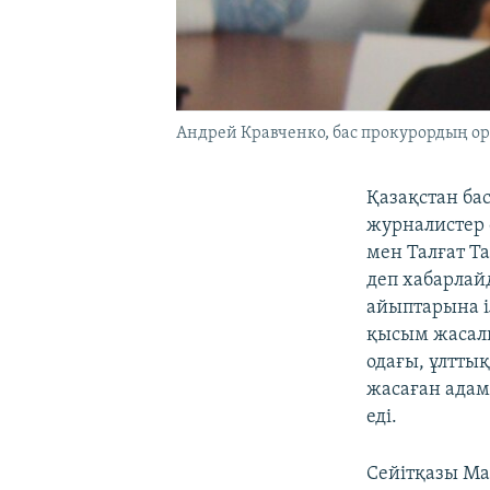
Андрей Кравченко, бас прокурордың о
Қазақстан ба
журналистер 
мен Талғат Та
деп хабарлай
айыптарына і
қысым жасалы
одағы, ұлтты
жасаған адам
еді.
Сейітқазы Ма