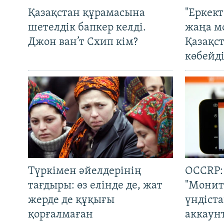
Қазақстан құрамасына
"Еркек
шетелдік бапкер келді.
жаңа м
Джон ван’т Схип кім?
Қазақс
көбейді
Түркімен әйелдерінің
OCCRP:
тағдыры: өз елінде де, жат
"Монит
жерде де құқығы
үндіст
қорғалмаған
аккаун