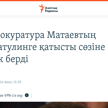
рокуратура Матаевтың
тулинге қатысты сөзіне
к берді
6 жыл, 15:35
VPN-сіз оқу