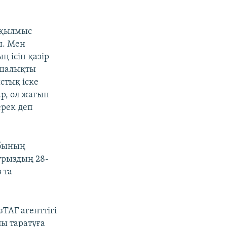
ы қылмыс
ы. Мен
 ісін қазір
ншалықты
стық іске
р, ол жағын
ерек деп
убының
урыздың 28-
 та
ТАГ агенттігі
лы таратуға