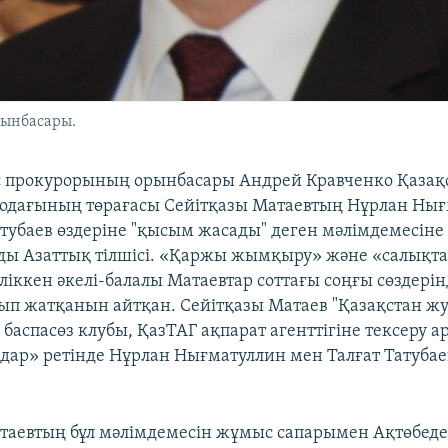
рынбасары.
с прокурорының орынбасары Андрей Кравченко Қазақ
одағының төрағасы Сейітқазы Матаевтың Нұрлан Ны
тубаев өздеріне "қысым жасады" деген мәлімдемесіне п
ды Азаттық тілшісі. «Қаржы жымқыру» және «салықт
ліккен әкелі-балалы Матаевтар соттағы соңғы сөздерін
п жатқанын айтқан. Сейітқазы Матаев "Қазақстан ж
қ баспасөз клубы, ҚазТАГ ақпарат агенттігіне тексеру
дар» ретінде Нұрлан Нығматуллин мен Талғат Татубае
таевтың бұл мәлімдемесін жұмыс сапарымен Ақтөбед