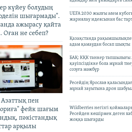
адамдар мен ұйымдарға сан
тер күйеу болудың
UEFA 2030 жылғы әлем кубог
оделін шығармады".
жариялау идеясынан бас та
танда ажырасу қайта
. Оған не себеп?
Қазақстанда рақымшылықпен
адам қамаудан босап шықты
БАҚ: КҚК танкер тапшылығы
қауіпсіздікке бола мұнай тиеу
созуға мәжбүр
Ресейдің Ярослав қаласындағ
мұнай зауытына дрон шабуы
 Азаттық пен
Wildberries негізгі қоймала
ориға" фейк шағым
Ресейден көшірмек деген ха
андық, пәкістандық
жоққа шығарды
ттар арқылы