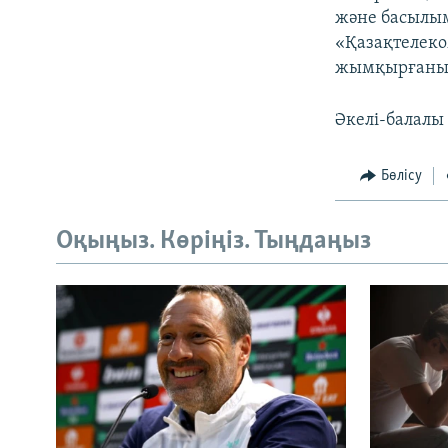
және басылым
«Қазақтелеко
жымқырғаны 
Әкелі-балалы 
Бөлісу
Оқыңыз. Көріңіз. Тыңдаңыз