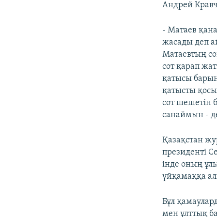
Андрей Кравч
- Матаев қан
жасады деп а
Матаевтың со
сот қарап жа
қатысы барын
қатысты қосы
сот шешетін 
санаймын - д
Қазақстан жу
президенті С
інде оның ұлы
үйқамаққа ал
Бұл қамаулар
мен ұлттық б