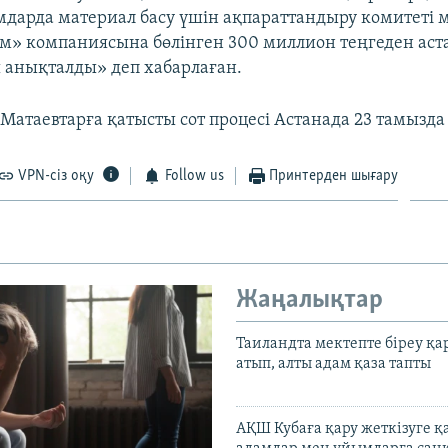
дарда материал басу үшін ақпараттандыру комитеті 
м» компаниясына бөлінген 300 миллион теңгеден ас
анықталды» деп хабарлаған.
Матаевтарға қатысты сот процесі Астанада 23 тамызда 
VPN-сіз оқу
Follow us
Принтерден шығару
Жаңалықтар
Таиландта мектепте біреу қа
атып, алты адам қаза тапты
АҚШ Кубаға қару жеткізуге қ