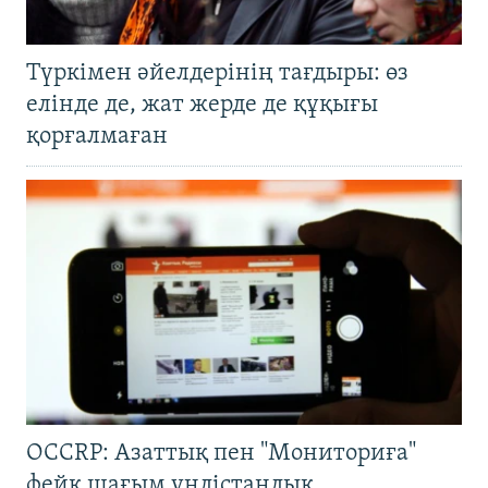
Түркімен әйелдерінің тағдыры: өз
елінде де, жат жерде де құқығы
қорғалмаған
OCCRP: Азаттық пен "Мониториға"
фейк шағым үндістандық,