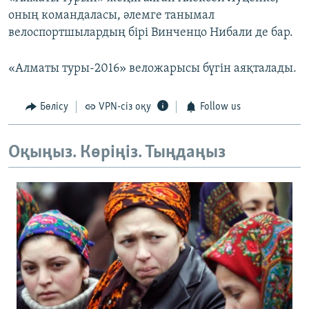
оның командаласы, әлемге танымал
велоспортшылардың бірі Винченцо Нибали де бар.
«Алматы туры-2016» веложарысы бүгін аяқталады.
Бөлісу
VPN-сіз оқу
Follow us
Оқыңыз. Көріңіз. Тыңдаңыз