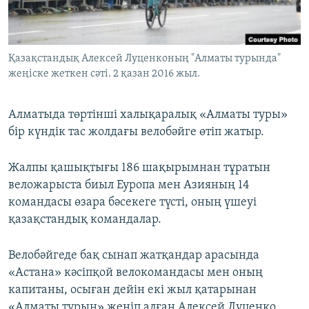
ЖАЗЫЛЫҢЫЗ
Қазақстандық Алексей Луценконың "Алматы турында"
жеңіске жеткен сәті. 2 қазан 2016 жыл.
Басқа тілдерде
Алматыда төртінші халықаралық «Алматы туры»
бір күндік тас жолдағы велобәйге өтіп жатыр.
Жалпы қашықтығы 186 шақырымнан тұратын
веложарыста биыл Еуропа мен Азияның 14
командасы өзара бәсекеге түсті, оның үшеуі
қазақстандық командалар.
Велобәйгеде бақ сынап жатқандар арасында
«Астана» кәсіпқой велокомандасы мен оның
капитаны, осыған дейін екі жыл қатарынан
«Алматы турын» жеңіп алған Алексей Луценко,