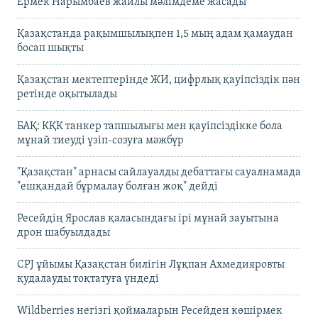
Ермек Нарымбаев жайлы мәлімдеме жасады
Қазақстанда рақымшылықпен 1,5 мың адам қамаудан
босап шықты
Қазақстан мектептерінде ЖИ, цифрлық қауіпсіздік пән
ретінде оқытылады
БАҚ: КҚК танкер тапшылығы мен қауіпсіздікке бола
мұнай тиеуді үзіп-созуға мәжбүр
"Қазақстан" арнасы сайлауалды дебаттағы сауалнамада
"ешқандай бұрмалау болған жоқ" дейді
Ресейдің Ярослав қаласындағы ірі мұнай зауытына
дрон шабуылдады
CPJ ұйымы Қазақстан билігін Лұқпан Ахмедияровты
қудалауды тоқтатуға үндеді
Wildberries негізгі қоймаларын Ресейден көшірмек