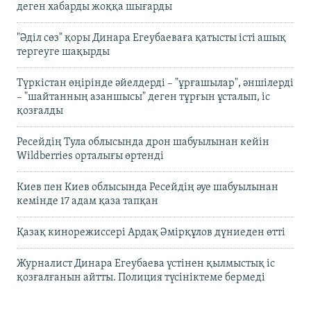
деген хабарды жоққа шығарды
"Әділ сөз" қоры Динара Егеубаеваға қатысты істі ашық
тергеуге шақырды
Түркістан өңірінде әйелдерді – "ұрғашылар", әншілерді
– "шайтанның азаншысы" деген тұрғын ұсталып, іс
қозғалды
Ресейдің Тула облысында дрон шабуылынан кейін
Wildberries орталығы өртенді
Киев пен Киев облысында Ресейдің әуе шабуылынан
кемінде 17 адам қаза тапқан
Қазақ кинорежиссері Ардақ Әмірқұлов дүниеден өтті
Журналист Динара Егеубаева үстінен қылмыстық іс
қозғалғанын айтты. Полиция түсініктеме бермеді