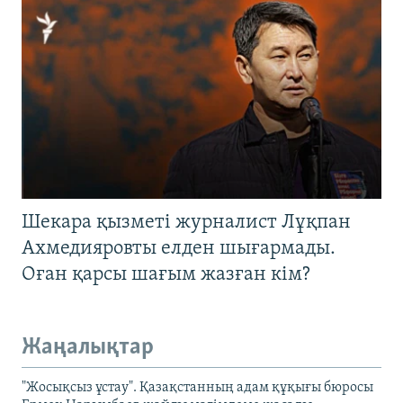
Шекара қызметі журналист Лұқпан
Ахмедияровты елден шығармады.
Оған қарсы шағым жазған кім?
Жаңалықтар
"Жосықсыз ұстау". Қазақстанның адам құқығы бюросы