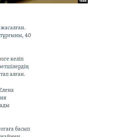
 жасалған.
 тұрғыны, 40
зге келіп
зетшілердің
тап алған.
Елена
сия
лады
гогаға басып
армаймен