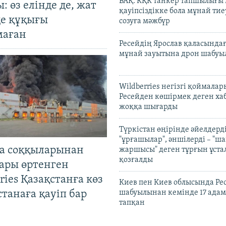
БАҚ: КҚК танкер тапшылығы
: өз елінде де, жат
қауіпсіздікке бола мұнай тиеу
де құқығы
созуға мәжбүр
маған
Ресейдің Ярослав қаласындағ
мұнай зауытына дрон шабуы
Wildberries негізгі қоймала
Ресейден көшірмек деген ха
жоққа шығарды
Түркістан өңірінде әйелдерді
"ұрғашылар", әншілерді – "
а соққыларынан
жаршысы" деген тұрғын ұстал
қозғалды
ары өртенген
ries Қазақстанға көз
Киев пен Киев облысында Рес
Астанаға қауіп бар
шабуылынан кемінде 17 адам
тапқан