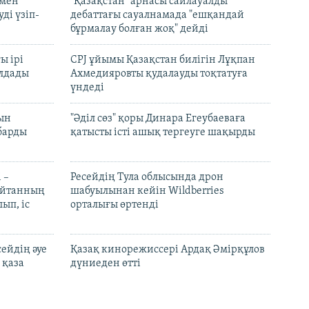
 мен
"Қазақстан" арнасы сайлауалды
ді үзіп-
дебаттағы сауалнамада "ешқандай
бұрмалау болған жоқ" дейді
ы ірі
CPJ ұйымы Қазақстан билігін Лұқпан
лдады
Ахмедияровты қудалауды тоқтатуға
үндеді
рын
"Әділ сөз" қоры Динара Егеубаеваға
барды
қатысты істі ашық тергеуге шақырды
 –
Ресейдің Тула облысында дрон
шайтанның
шабуылынан кейін Wildberries
ып, іс
орталығы өртенді
ейдің әуе
Қазақ кинорежиссері Ардақ Әмірқұлов
 қаза
дүниеден өтті