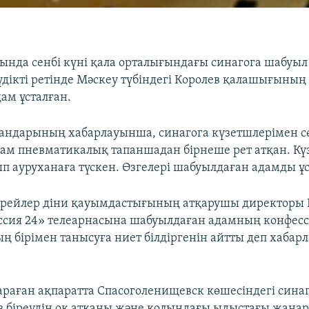
сында сенбі күні қала орталығындағы синагога шабуыл
күдікті ретінде Мәскеу түбіндегі Королев қалашығының
ам ұсталған.
ргандарының хабарлауынша, синагога күзетшлерімен сө
адам пневматикалық тапаншадан бірнеше рет атқан. Кү
ып ауруханаға түскен. Өзгелері шабуылдаған адамды ұс
врейлер діни қауымдастығының атқарушы директоры 
ссия 24» телеарнасына шабуылдаған адамның конфес
 бірімен танысуға ниет білдіргенін айтты деп хабар
.
тараған ақпаратта Спасоголенищевск көшесіндегі сина
сіз біреудің оқ атқаны және қолындағы ыдыстағы жан