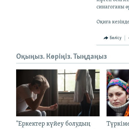
синагоганы ө
Оқиға кезінде
Бөлісу
Оқыңыз. Көріңіз. Тыңдаңыз
"Еркектер күйеу болудың
Түркім