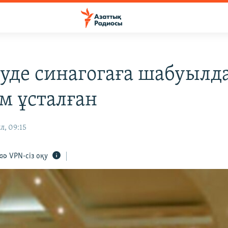
уде синагогаға шабуылд
ам ұсталған
л, 09:15
VPN-сіз оқу