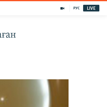
LIVE
РУС
аған