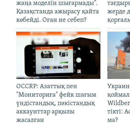
жаңа моделін шығармады".
тағдыры
Қазақстанда ажырасу қайта
жерде 
көбейді. Оған не себеп?
қорғал
OCCRP: Азаттық пен
Украин
"Мониториға" фейк шағым
қоймал
үндістандық, пәкістандық
Wildber
аккаунттар арқылы
тікті: 
жасалған
ма?