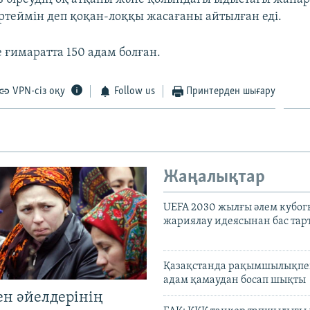
ртеймін деп қоқан-лоққы жасағаны айтылған еді.
 ғимаратта 150 адам болған.
VPN-сіз оқу
Follow us
Принтерден шығару
Жаңалықтар
UEFA 2030 жылғы әлем кубог
жариялау идеясынан бас та
Қазақстанда рақымшылықпен
адам қамаудан босап шықты
ен әйелдерінің