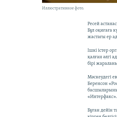
Иллюстративное фото.
Ресей астана
Бұл оқиғаға 
жастағы ер ад
Ішкі істер о
қалған әлгі 
бірі жаралан
Мәскеудегі е
Беренсон «Ро
басшыларының
«Интерфакс»
Бұған дейін 
кірген белгі