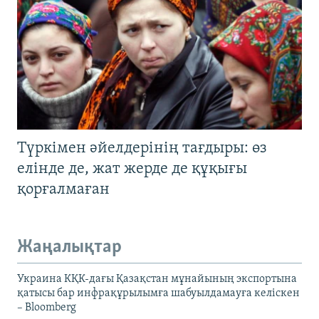
Түркімен әйелдерінің тағдыры: өз
елінде де, жат жерде де құқығы
қорғалмаған
Жаңалықтар
Украина КҚК-дағы Қазақстан мұнайының экспортына
қатысы бар инфрақұрылымға шабуылдамауға келіскен
– Bloomberg