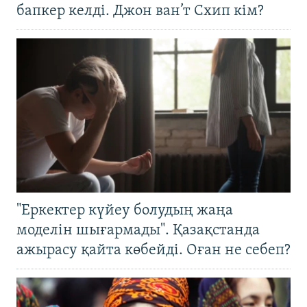
бапкер келді. Джон ван’т Схип кім?
"Еркектер күйеу болудың жаңа
моделін шығармады". Қазақстанда
ажырасу қайта көбейді. Оған не себеп?