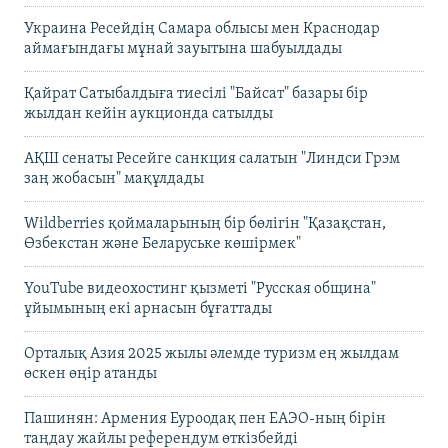
Украина Ресейдің Самара облысы мен Краснодар
аймағындағы мұнай зауытына шабуылдады
Қайрат Сатыбалдыға тиесілі "Байсат" базары бір
жылдан кейін аукционда сатылды
АҚШ сенаты Ресейге санкция салатын "Линдси Грэм
заң жобасын" мақұлдады
Wildberries қоймаларының бір бөлігін "Қазақстан,
Өзбекстан және Беларуське көшірмек"
YouTube видеохостинг қызметі "Русская община"
ұйымының екі арнасын бұғаттады
Орталық Азия 2025 жылы әлемде туризм ең жылдам
өскен өңір атанды
Пашинян: Армения Еуроодақ пен ЕАЭО-ның бірін
таңдау жайлы референдум өткізбейді