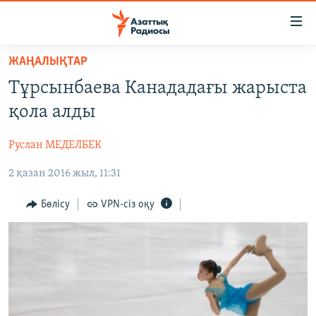
Accessibility
links
Skip
ЖАҢАЛЫҚТАР
to
ЖАҢАЛЫҚТАР
Тұрсынбаева Канададағы жарыста
main
САЯСАТ
content
қола алды
AZATTYQTV
Skip
to
Руслан МЕДЕЛБЕК
ҚАҢТАР ОҚИҒАСЫ
main
2 қазан 2016 жыл, 11:31
АДАМ ҚҰҚЫҚТАРЫ
Navigation
Skip
ӘЛЕУМЕТ
Бөлісу
VPN-сіз оқу
to
ӘЛЕМ
Search
АРНАЙЫ ЖОБАЛАР
Русский