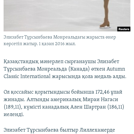
ЖАЗЫЛЫҢЫЗ
Басқа тілдерде
Элизабет Тұрсынбаева Монреальдағы жарыста өнер
көрсетіп жатыр. 1 қазан 2016 жыл.
Қазақстандық мәнерлеп сырғанаушы Элизабет
Тұрсынбаева Монреальда (Канада) өткен Autumn
Classic International жарысында қола медаль алды.
Ол қоссайыс қорытындысы бойынша 172,46 ұпай
жинады. Алтынды америкалық Мираи Нагаси
(189,11), күмісті канадалық Ален Шартран (186,11)
иеленді.
Элизабет Тұрсынбаева былтыр Лиллехамерде