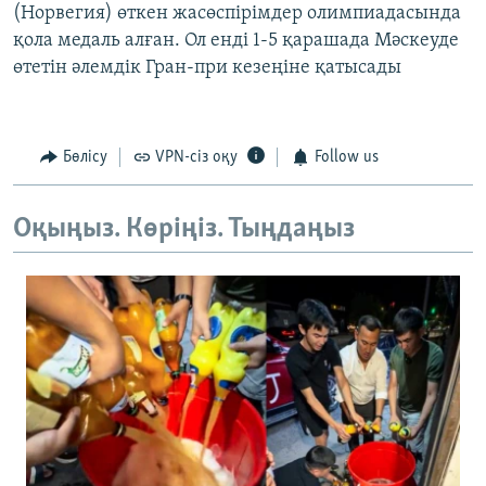
(Норвегия) өткен жасөспірімдер олимпиадасында
қола медаль алған. Ол енді 1-5 қарашада Мәскеуде
өтетін әлемдік Гран-при кезеңіне қатысады
Бөлісу
VPN-сіз оқу
Follow us
Оқыңыз. Көріңіз. Тыңдаңыз