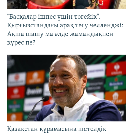
"Басқалар ішпес үшін төгейік".
Қырғызстандағы арақ төгу челленджі:
Ақша шашу ма әлде жамандықпен
күрес пе?
Қазақстан құрамасына шетелдік