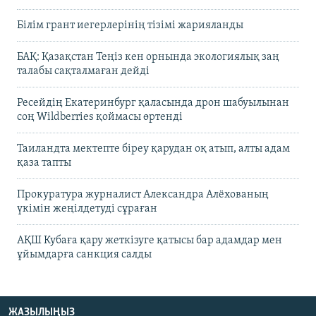
Білім грант иегерлерінің тізімі жарияланды
БАҚ: Қазақстан Теңіз кен орнында экологиялық заң
талабы сақталмаған дейді
Ресейдің Екатеринбург қаласында дрон шабуылынан
соң Wildberries қоймасы өртенді
Таиландта мектепте біреу қарудан оқ атып, алты адам
қаза тапты
Прокуратура журналист Александра Алёхованың
үкімін жеңілдетуді сұраған
АҚШ Кубаға қару жеткізуге қатысы бар адамдар мен
ұйымдарға санкция салды
ЖАЗЫЛЫҢЫЗ