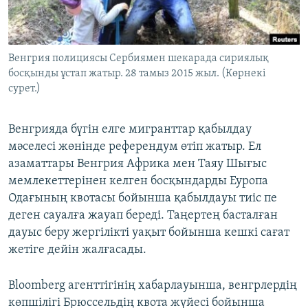
ЖАЗЫЛЫҢЫЗ
Венгрия полициясы Сербиямен шекарада сириялық
босқынды ұстап жатыр. 28 тамыз 2015 жыл. (Көрнекі
Басқа тілдерде
сурет.)
Венгрияда бүгін елге мигранттар қабылдау
мәселесі жөнінде референдум өтіп жатыр. Ел
азаматтары Венгрия Африка мен Таяу Шығыс
мемлекеттерінен келген босқындарды Еуропа
Одағының квотасы бойынша қабылдауы тиіс пе
деген сауалға жауап береді. Таңертең басталған
дауыс беру жергілікті уақыт бойынша кешкі сағат
жетіге дейін жалғасады.
Bloomberg агенттігінің хабарлауынша, венгрлердің
көпшілігі Брюссельдің квота жүйесі бойынша