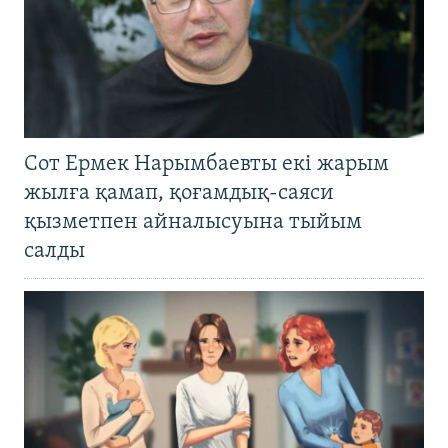
Сот Ермек Нарымбаевты екі жарым
жылға қамап, қоғамдық-саяси
қызметпен айналысуына тыйым
салды