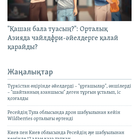
"Қашан бала туасың?": Орталық
Азияда чайлдфри-әйелдерге қалай
қарайды?
Жаңалықтар
Түркістан өңірінде әйелдерді – "ұрғашылар", әншілерді
– "шайтанның азаншысы" деген тұрғын ұсталып, іс
қозғалды
Ресейдің Тула облысында дрон шабуылынан кейін
Wildberries орталығы өртенді
Киев пен Киев облысында Ресейдің әуе шабуылынан
кемінде 17 адам қаза тапқан