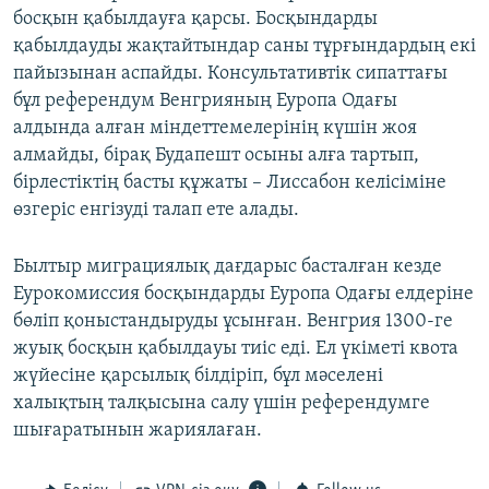
босқын қабылдауға қарсы. Босқындарды
қабылдауды жақтайтындар саны тұрғындардың екі
пайызынан аспайды. Консультативтік сипаттағы
бұл референдум Венгрияның Еуропа Одағы
алдында алған міндеттемелерінің күшін жоя
алмайды, бірақ Будапешт осыны алға тартып,
бірлестіктің басты құжаты – Лиссабон келісіміне
өзгеріс енгізуді талап ете алады.
Былтыр миграциялық дағдарыс басталған кезде
Еурокомиссия босқындарды Еуропа Одағы елдеріне
бөліп қоныстандыруды ұсынған. Венгрия 1300-ге
жуық босқын қабылдауы тиіс еді. Ел үкіметі квота
жүйесіне қарсылық білдіріп, бұл мәселені
халықтың талқысына салу үшін референдумге
шығаратынын жариялаған.