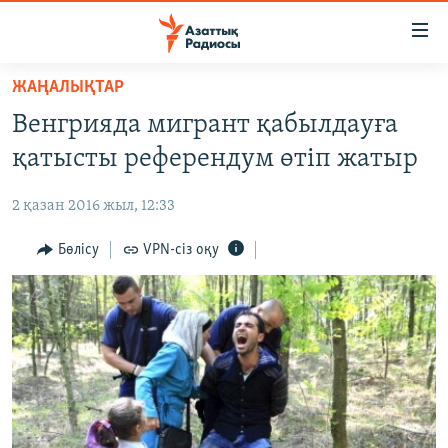
Accessibility
links
Skip
ЖАҢАЛЫҚТАР
to
ЖАҢАЛЫҚТАР
Венгрияда мигрант қабылдауға
main
САЯСАТ
content
қатысты референдум өтіп жатыр
AZATTYQTV
Skip
to
2 қазан 2016 жыл, 12:33
ҚАҢТАР ОҚИҒАСЫ
main
АДАМ ҚҰҚЫҚТАРЫ
Бөлісу
VPN-сіз оқу
Navigation
Skip
ӘЛЕУМЕТ
to
ӘЛЕМ
Search
АРНАЙЫ ЖОБАЛАР
Русский