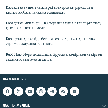
Қазақстанға шетелдіктерді электронды рұқсатпен
кіргізу жобасы талқыға ұсынылды
Қазақстан мұнайын КҚК терминалынан танкерге тиеу
қайта жалғасты – медиа
Қазақстанда желіде бейпіл сөз айтқан 20-дан астам
стример жауапқа тартылған
БАҚ: Нью-Йорк полициясы Бруклин көпірінен секірген
адамның аты-жөнін айтты
ЖАЗЫЛЫҢЫЗ
ЖАЛПЫ МӘЛІМЕТ