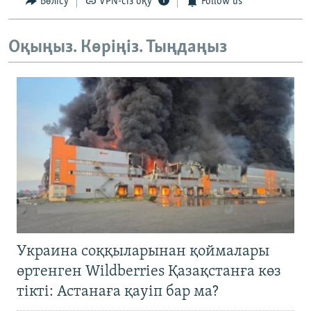
Бөлісу
VPN-сіз оқу
Follow us
Оқыңыз. Көріңіз. Тыңдаңыз
Украина соққыларынан қоймалары
өртенген Wildberries Қазақстанға көз
тікті: Астанаға қауіп бар ма?