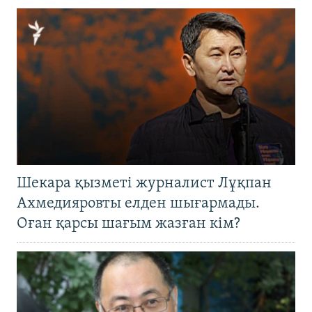
Шекара қызметі журналист Лұқпан
Ахмедияровты елден шығармады.
Оған қарсы шағым жазған кім?