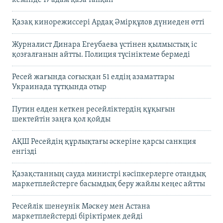
Қазақ кинорежиссері Ардақ Әмірқұлов дүниеден өтті
Журналист Динара Егеубаева үстінен қылмыстық іс
қозғалғанын айтты. Полиция түсініктеме бермеді
Ресей жағында соғысқан 51 елдің азаматтары
Украинада тұтқында отыр
Путин елден кеткен ресейліктердің құқығын
шектейтін заңға қол қойды
АҚШ Ресейдің құрлықтағы әскеріне қарсы санкция
енгізді
Қазақстанның сауда министрі кәсіпкерлерге отандық
маркетплейстерге басымдық беру жайлы кеңес айтты
Ресейлік шенеунік Мәскеу мен Астана
маркетплейстерді біріктірмек дейді