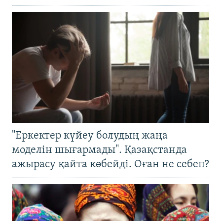
"Еркектер күйеу болудың жаңа
моделін шығармады". Қазақстанда
ажырасу қайта көбейді. Оған не себеп?