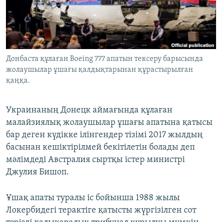
ЖАЗЫЛЫҢЫЗ
Басқа тілдерде
Донбаста құлаған Boeing 777 апатын тексеру барысында
жолаушылар ұшағы қалдықтарынан құрастырылған
қаңқа.
Украинаның Донецк аймағында құлаған
малайзиялық жолаушылар ұшағы апатына қатысы
бар деген күдікке ілінгендер тізімі 2017 жылдың
басынан кешіктірілмей бекітілетін болады деп
мәлімдеді Австралия сыртқы істер министрі
Джулия Бишоп.
Ұшақ апаты туралы іс бойынша 1988 жылы
Локербидегі терактіге қатысты жүргізілген сот