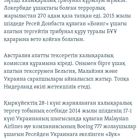
тәрізді халықаралық трибунал құрылуы мүмкін.
Локербиде ұшақтағы болған террорлық
жарылыстан 270 адам қаза тапқан еді. 2015 жылы
шілдеде Ресей Донбаста құлаған «Боинг» ұшағы
апатын тергейтін трибунал құру туралы БҰҰ
қарарына вето қойған болатын.
Австралия апатты тексеретін халықаралық
комиссия құрамына кіреді. Онымен бірге ұшақ
апатын тексерумен Бельгия, Малайзия және
Украина сарапшылары айналысып жатыр. Топқа
Нидерланд өкілі жетекшілік етеді.
Қыркүйектің 28-і күні жарияланған халықаралық
тергеу тобының есебінде 2014 жылы шілденің 17-і
күні Украинаның шығысында құлаған Malaysian
Airlines әуе компаниясының Boeing 777 жолаушылар
ұшағын Ресейден Украинаға әкелінген «Бук»