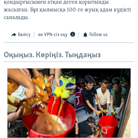
қондырғысымен атқан деген қорытынды
жасалған. Бұл қылмысқа 100-ге жуық адам күдікті
саналады.
Бөлісу
VPN-сіз оқу
Follow us
Оқыңыз. Көріңіз. Тыңдаңыз