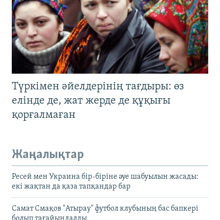
Түркімен әйелдерінің тағдыры: өз
елінде де, жат жерде де құқығы
қорғалмаған
Жаңалықтар
Ресей мен Украина бір-біріне әуе шабуылын жасады:
екі жақтан да қаза тапқандар бар
Самат Смақов "Атырау" футбол клубының бас бапкері
болып тағайындалды