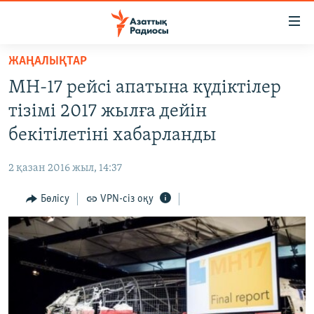
Accessibility
links
Skip
ЖАҢАЛЫҚТАР
to
ЖАҢАЛЫҚТАР
MH-17 рейсі апатына күдіктілер
main
САЯСАТ
content
тізімі 2017 жылға дейін
AZATTYQTV
Skip
бекітілетіні хабарланды
to
ҚАҢТАР ОҚИҒАСЫ
main
2 қазан 2016 жыл, 14:37
АДАМ ҚҰҚЫҚТАРЫ
Navigation
Skip
Бөлісу
VPN-сіз оқу
ӘЛЕУМЕТ
to
ӘЛЕМ
Search
АРНАЙЫ ЖОБАЛАР
Русский