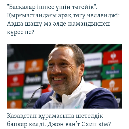
"Басқалар ішпес үшін төгейік".
Қырғызстандағы арақ төгу челленджі:
Ақша шашу ма әлде жамандықпен
күрес пе?
Қазақстан құрамасына шетелдік
бапкер келді. Джон ван’т Схип кім?