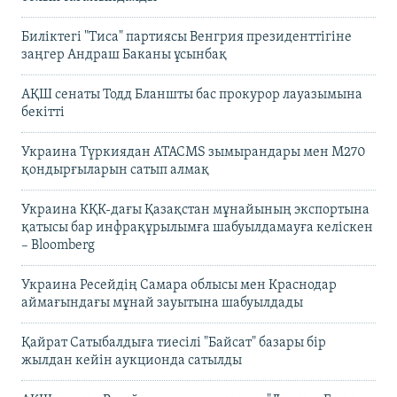
Биліктегі "Тиса" партиясы Венгрия президенттігіне
заңгер Андраш Баканы ұсынбақ
АҚШ сенаты Тодд Бланшты бас прокурор лауазымына
бекітті
Украина Түркиядан ATACMS зымырандары мен M270
қондырғыларын сатып алмақ
Украина КҚК-дағы Қазақстан мұнайының экспортына
қатысы бар инфрақұрылымға шабуылдамауға келіскен
– Bloomberg
Украина Ресейдің Самара облысы мен Краснодар
аймағындағы мұнай зауытына шабуылдады
Қайрат Сатыбалдыға тиесілі "Байсат" базары бір
жылдан кейін аукционда сатылды