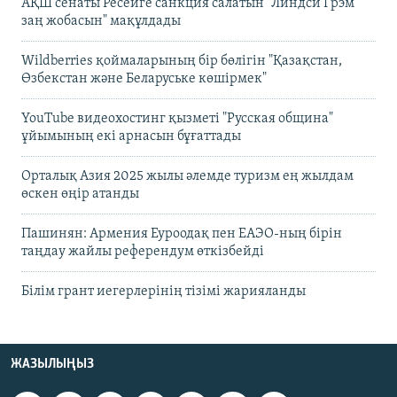
АҚШ сенаты Ресейге санкция салатын "Линдси Грэм
заң жобасын" мақұлдады
Wildberries қоймаларының бір бөлігін "Қазақстан,
Өзбекстан және Беларуське көшірмек"
YouTube видеохостинг қызметі "Русская община"
ұйымының екі арнасын бұғаттады
Орталық Азия 2025 жылы әлемде туризм ең жылдам
өскен өңір атанды
Пашинян: Армения Еуроодақ пен ЕАЭО-ның бірін
таңдау жайлы референдум өткізбейді
Білім грант иегерлерінің тізімі жарияланды
ЖАЗЫЛЫҢЫЗ