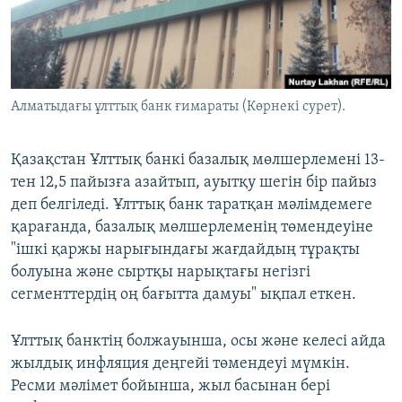
ЖАЗЫЛЫҢЫЗ
Басқа тілдерде
Алматыдағы ұлттық банк ғимараты (Көрнекі сурет).
Қазақстан Ұлттық банкі базалық мөлшерлемені 13-
тен 12,5 пайызға азайтып, ауытқу шегін бір пайыз
деп белгіледі. Ұлттық банк таратқан мәлімдемеге
қарағанда, базалық мөлшерлеменің төмендеуіне
"ішкі қаржы нарығындағы жағдайдың тұрақты
болуына және сыртқы нарықтағы негізгі
сегменттердің оң бағытта дамуы" ықпал еткен.
Ұлттық банктің болжауынша, осы және келесі айда
жылдық инфляция деңгейі төмендеуі мүмкін.
Ресми мәлімет бойынша, жыл басынан бері