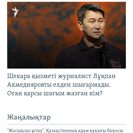
Шекара қызметі журналист Лұқпан
Ахмедияровты елден шығармады.
Оған қарсы шағым жазған кім?
Жаңалықтар
"Жосықсыз ұстау". Қазақстанның адам құқығы бюросы