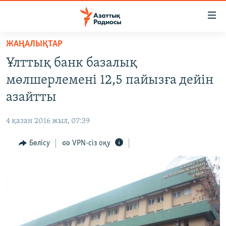
Accessibility
links
Skip
ЖАҢАЛЫҚТАР
to
ЖАҢАЛЫҚТАР
Ұлттық банк базалық
main
САЯСАТ
content
мөлшерлемені 12,5 пайызға дейін
AZATTYQTV
Skip
азайтты
to
ҚАҢТАР ОҚИҒАСЫ
main
4 қазан 2016 жыл, 07:39
АДАМ ҚҰҚЫҚТАРЫ
Navigation
Skip
Бөлісу
VPN-сіз оқу
ӘЛЕУМЕТ
to
ӘЛЕМ
Search
АРНАЙЫ ЖОБАЛАР
Русский