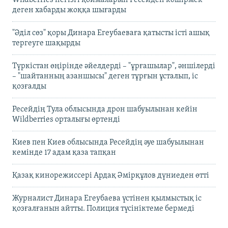
деген хабарды жоққа шығарды
"Әділ сөз" қоры Динара Егеубаеваға қатысты істі ашық
тергеуге шақырды
Түркістан өңірінде әйелдерді – "ұрғашылар", әншілерді
– "шайтанның азаншысы" деген тұрғын ұсталып, іс
қозғалды
Ресейдің Тула облысында дрон шабуылынан кейін
Wildberries орталығы өртенді
Киев пен Киев облысында Ресейдің әуе шабуылынан
кемінде 17 адам қаза тапқан
Қазақ кинорежиссері Ардақ Әмірқұлов дүниеден өтті
Журналист Динара Егеубаева үстінен қылмыстық іс
қозғалғанын айтты. Полиция түсініктеме бермеді