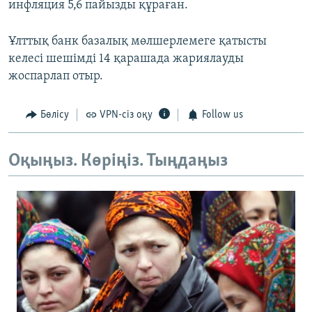
инфляция 5,6 пайызды құраған.
Ұлттық банк базалық мөлшерлемеге қатысты
келесі шешімді 14 қарашада жариялауды
жоспарлап отыр.
Бөлісу
VPN-сіз оқу
Follow us
Оқыңыз. Көріңіз. Тыңдаңыз