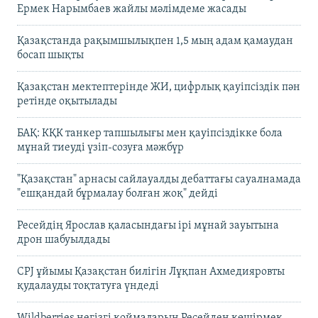
Ермек Нарымбаев жайлы мәлімдеме жасады
Қазақстанда рақымшылықпен 1,5 мың адам қамаудан
босап шықты
Қазақстан мектептерінде ЖИ, цифрлық қауіпсіздік пән
ретінде оқытылады
БАҚ: КҚК танкер тапшылығы мен қауіпсіздікке бола
мұнай тиеуді үзіп-созуға мәжбүр
"Қазақстан" арнасы сайлауалды дебаттағы сауалнамада
"ешқандай бұрмалау болған жоқ" дейді
Ресейдің Ярослав қаласындағы ірі мұнай зауытына
дрон шабуылдады
CPJ ұйымы Қазақстан билігін Лұқпан Ахмедияровты
қудалауды тоқтатуға үндеді
Wildberries негізгі қоймаларын Ресейден көшірмек