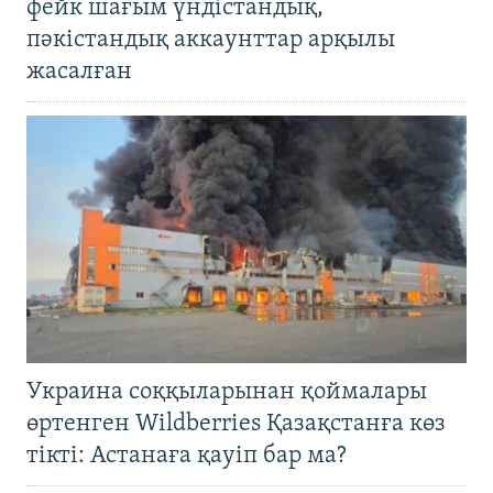
фейк шағым үндістандық,
пәкістандық аккаунттар арқылы
жасалған
Украина соққыларынан қоймалары
өртенген Wildberries Қазақстанға көз
тікті: Астанаға қауіп бар ма?