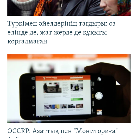
Түркімен әйелдерінің тағдыры: өз
елінде де, жат жерде де құқығы
қорғалмаған
OCCRP: Азаттық пен "Мониториға"