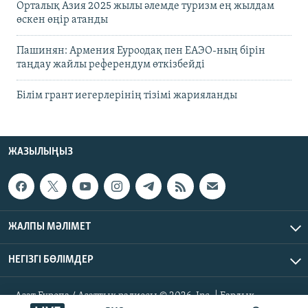
Орталық Азия 2025 жылы әлемде туризм ең жылдам
өскен өңір атанды
Пашинян: Армения Еуроодақ пен ЕАЭО-ның бірін
таңдау жайлы референдум өткізбейді
Білім грант иегерлерінің тізімі жарияланды
ЖАЗЫЛЫҢЫЗ
ЖАЛПЫ МӘЛІМЕТ
НЕГІЗГІ БӨЛІМДЕР
Азат Еуропа / Азаттық радиосы © 2026, Inc. | Барлық