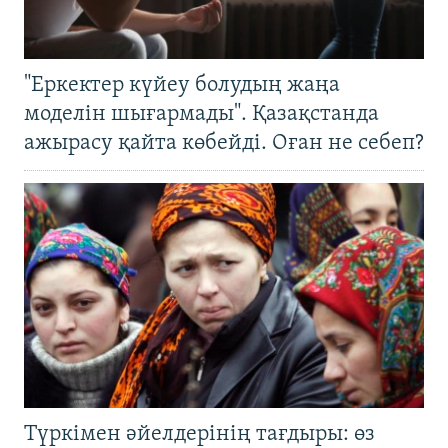
"Еркектер күйеу болудың жаңа
моделін шығармады". Қазақстанда
ажырасу қайта көбейді. Оған не себеп?
Түркімен әйелдерінің тағдыры: өз