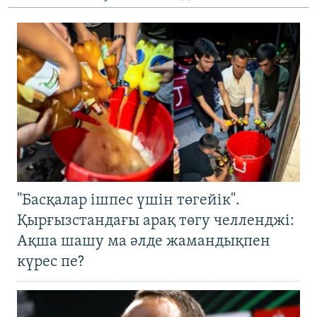
"Басқалар ішпес үшін төгейік".
Қырғызстандағы арақ төгу челленджі:
Ақша шашу ма әлде жамандықпен
күрес пе?