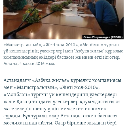
ЖАЗЫЛЫҢЫЗ
Басқа тілдерде
«Магистральный», «Жеті жол-2010», «Монблан» тұрғын
үй кешендерінің үлескерлері мен "Азбука жилья" құрылыс
компаниясының өкілдері баспасөз жиынын өткізіп отыр.
Астана, 4 қазан 2016 жыл.
Астанадағы «Азбука жилья» құрылыс компаниясы
мен «Магистральный», «Жеті жол-2010»,
«Монблан» тұрғын үй кешендерінің үлескерлері
және Қазақстандағы үлескерлер қауымдастығы өз
мәселелерін шешу үшін мемлекеттен көмек
сұрады. Бұл туралы олар Астанада өткен баспасөз
мәслихатында айтты. Олар бірнеше жылдан бері