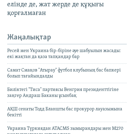
елінде де, жат жерде де құқығы
қорғалмаған
Жаңалықтар
Ресей мен Украина бір-біріне әуе шабуылын жасады:
екі жақтан да қаза тапқандар бар
Самат Смақов "Атырау" футбол клубының бас бапкері
болып тағайындалды
Биліктегі "Тиса" партиясы Венгрия президенттігіне
заңгер Андраш Баканы ұсынбақ
АҚШ сенаты Тодд Бланшты бас прокурор лауазымына
бекітті
Украина Түркиядан ATACMS зымырандары мен M270