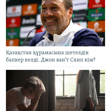
Қазақстан құрамасына шетелдік
бапкер келді. Джон ван’т Схип кім?