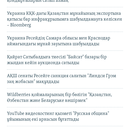
қондырғыларын сатып алмақ
Украина КҚК-дағы Қазақстан мұнайының экспортына
қатысы бар инфрақұрылымға шабуылдамауға келіскен
– Bloomberg
Украина Ресейдің Самара облысы мен Краснодар
аймағындағы мұнай зауытына шабуылдады
Қайрат Сатыбалдыға тиесілі "Байсат" базары бір
жылдан кейін аукционда сатылды
АҚШ сенаты Ресейге санкция салатын "Линдси Грэм
заң жобасын" мақұлдады
Wildberries қоймаларының бір бөлігін "Қазақстан,
Өзбекстан және Беларуське көшірмек"
YouTube видеохостинг қызметі "Русская община"
ұйымының екі арнасын бұғаттады