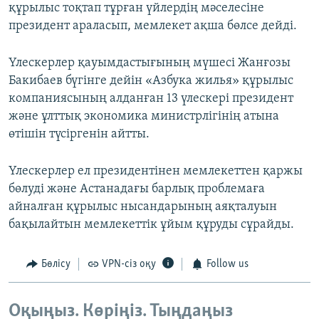
құрылыс тоқтап тұрған үйлердің мәселесіне
президент араласып, мемлекет ақша бөлсе дейді.
Үлескерлер қауымдастығының мүшесі Жанғозы
Бакибаев бүгінге дейін «Азбука жилья» құрылыс
компаниясының алданған 13 үлескері президент
және ұлттық экономика министрлігінің атына
өтішін түсіргенін айтты.
Үлескерлер ел президентінен мемлекеттен қаржы
бөлуді және Астанадағы барлық проблемаға
айналған құрылыс нысандарының аяқталуын
бақылайтын мемлекеттік ұйым құруды сұрайды.
Бөлісу
VPN-сіз оқу
Follow us
Оқыңыз. Көріңіз. Тыңдаңыз