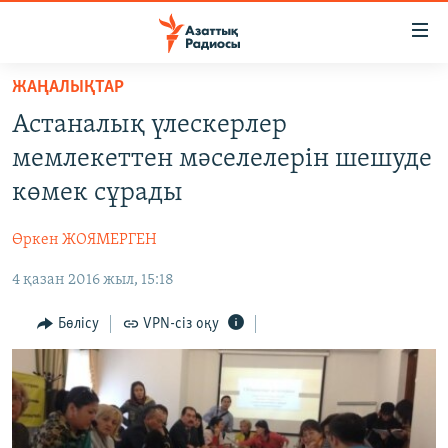
Accessibility
links
Skip
ЖАҢАЛЫҚТАР
to
ЖАҢАЛЫҚТАР
Астаналық үлескерлер
main
САЯСАТ
content
мемлекеттен мәселелерін шешуде
AZATTYQTV
Skip
көмек сұрады
to
ҚАҢТАР ОҚИҒАСЫ
main
Өркен ЖОЯМЕРГЕН
АДАМ ҚҰҚЫҚТАРЫ
Navigation
Skip
4 қазан 2016 жыл, 15:18
ӘЛЕУМЕТ
to
ӘЛЕМ
Бөлісу
VPN-сіз оқу
Search
АРНАЙЫ ЖОБАЛАР
Русский