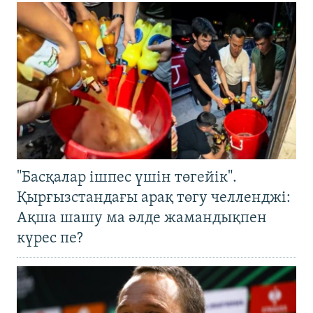
"Басқалар ішпес үшін төгейік".
Қырғызстандағы арақ төгу челленджі:
Ақша шашу ма әлде жамандықпен
күрес пе?