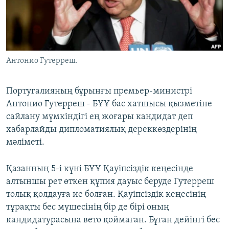
ЖАЗЫЛЫҢЫЗ
Басқа тілдерде
Антонио Гутерреш.
Португалияның бұрынғы премьер-министрі
Антонио Гутерреш - БҰҰ бас хатшысы қызметіне
сайлану мүмкіндігі ең жоғары кандидат деп
хабарлайды дипломатиялық дереккөздерінің
мәліметі.
Қазанның 5-і күні БҰҰ Қауіпсіздік кеңесінде
алтыншы рет өткен құпия дауыс беруде Гутерреш
толық қолдауға ие болған. Қауіпсіздік кеңесінің
тұрақты бес мүшесінің бір де бірі оның
кандидатурасына вето қоймаған. Бұған дейінгі бес