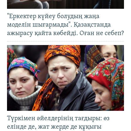
"Еркектер күйеу болудың жаңа
моделін шығармады". Қазақстанда
ажырасу қайта көбейді. Оған не себеп?
Түркімен әйелдерінің тағдыры: өз
елінде де, жат жерде де құқығы