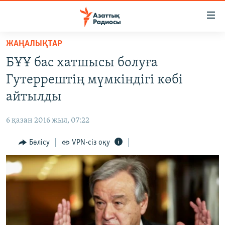
Accessibility
links
Skip
ЖАҢАЛЫҚТАР
to
ЖАҢАЛЫҚТАР
БҰҰ бас хатшысы болуға
main
САЯСАТ
content
Гутеррештің мүмкіндігі көбі
AZATTYQTV
Skip
айтылды
to
ҚАҢТАР ОҚИҒАСЫ
main
6 қазан 2016 жыл, 07:22
АДАМ ҚҰҚЫҚТАРЫ
Navigation
Skip
Бөлісу
VPN-сіз оқу
ӘЛЕУМЕТ
to
ӘЛЕМ
Search
АРНАЙЫ ЖОБАЛАР
Русский