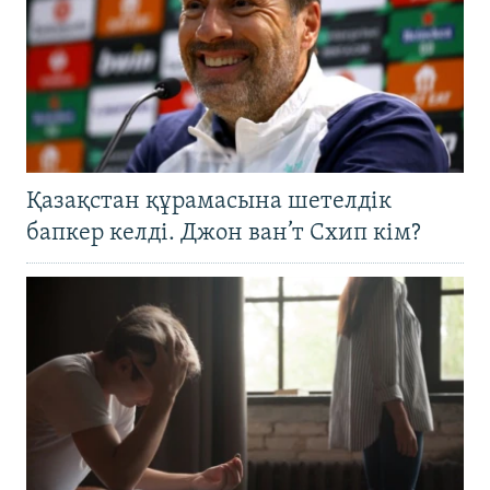
Қазақстан құрамасына шетелдік
бапкер келді. Джон ван’т Схип кім?