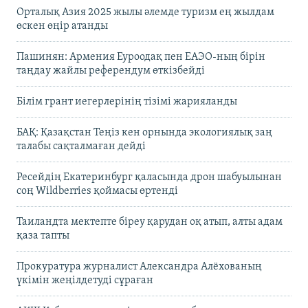
Орталық Азия 2025 жылы әлемде туризм ең жылдам
өскен өңір атанды
Пашинян: Армения Еуроодақ пен ЕАЭО-ның бірін
таңдау жайлы референдум өткізбейді
Білім грант иегерлерінің тізімі жарияланды
БАҚ: Қазақстан Теңіз кен орнында экологиялық заң
талабы сақталмаған дейді
Ресейдің Екатеринбург қаласында дрон шабуылынан
соң Wildberries қоймасы өртенді
Таиландта мектепте біреу қарудан оқ атып, алты адам
қаза тапты
Прокуратура журналист Александра Алёхованың
үкімін жеңілдетуді сұраған