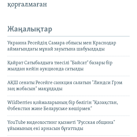
қорғалмаған
Жаңалықтар
Украина Ресейдің Самара облысы мен Краснодар
аймағындағы мұнай зауытына шабуылдады
Қайрат Сатыбалдыға тиесілі "Байсат" базары бір
жылдан кейін аукционда сатылды
АҚШ сенаты Ресейге санкция салатын "Линдси Грэм
заң жобасын" мақұлдады
Wildberries қоймаларының бір бөлігін "Қазақстан,
Өзбекстан және Беларуське көшірмек"
YouTube видеохостинг қызметі "Русская община"
ұйымының екі арнасын бұғаттады