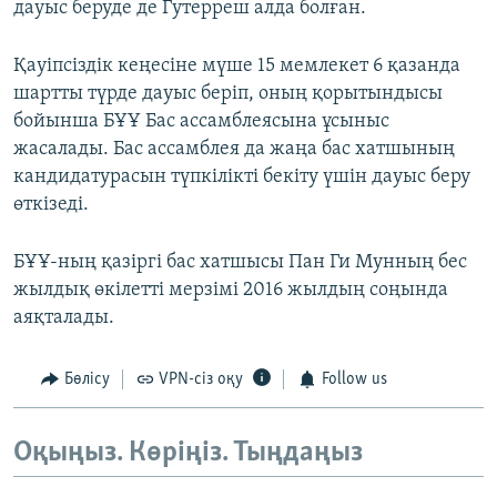
дауыс беруде де Гутерреш алда болған.
Қауіпсіздік кеңесіне мүше 15 мемлекет 6 қазанда
шартты түрде дауыс беріп, оның қорытындысы
бойынша БҰҰ Бас ассамблеясына ұсыныс
жасалады. Бас ассамблея да жаңа бас хатшының
кандидатурасын түпкілікті бекіту үшін дауыс беру
өткізеді.
БҰҰ-ның қазіргі бас хатшысы Пан Ги Мунның бес
жылдық өкілетті мерзімі 2016 жылдың соңында
аяқталады.
Бөлісу
VPN-сіз оқу
Follow us
Оқыңыз. Көріңіз. Тыңдаңыз