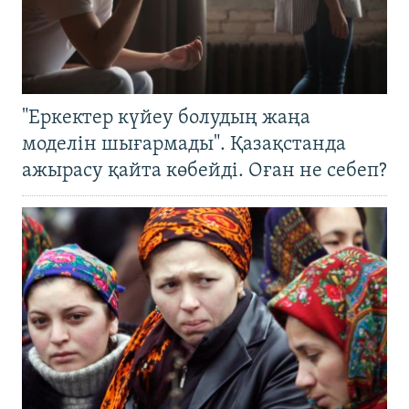
"Еркектер күйеу болудың жаңа
моделін шығармады". Қазақстанда
ажырасу қайта көбейді. Оған не себеп?