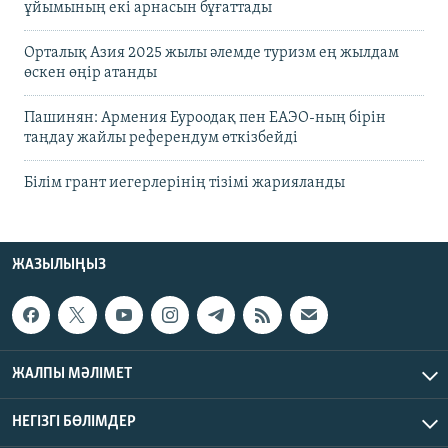
ұйымының екі арнасын бұғаттады
Орталық Азия 2025 жылы әлемде туризм ең жылдам
өскен өңір атанды
Пашинян: Армения Еуроодақ пен ЕАЭО-ның бірін
таңдау жайлы референдум өткізбейді
Білім грант иегерлерінің тізімі жарияланды
ЖАЗЫЛЫҢЫЗ
ЖАЛПЫ МӘЛІМЕТ
НЕГІЗГІ БӨЛІМДЕР