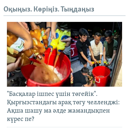
Оқыңыз. Көріңіз. Тыңдаңыз
"Басқалар ішпес үшін төгейік".
Қырғызстандағы арақ төгу челленджі:
Ақша шашу ма әлде жамандықпен
күрес пе?