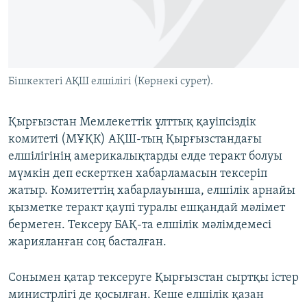
ЖАЗЫЛЫҢЫЗ
Басқа тілдерде
Бішкектегі АҚШ елшілігі (Көрнекі сурет).
Қырғызстан Мемлекеттік ұлттық қауіпсіздік
комитеті (МҰҚК) АҚШ-тың Қырғызстандағы
елшілігінің америкалықтарды елде теракт болуы
мүмкін деп ескерткен хабарламасын тексеріп
жатыр. Комитеттің хабарлауынша, елшілік арнайы
қызметке теракт қаупі туралы ешқандай мәлімет
бермеген. Тексеру БАҚ-та елшілік мәлімдемесі
жарияланған соң басталған.
Сонымен қатар тексеруге Қырғызстан сыртқы істер
министрлігі де қосылған. Кеше елшілік қазан