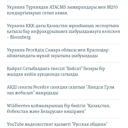
Украина Түркиядан ATACMS зымырандары мен M270
қондырғыларын сатып алмақ
Украина КҚК-дағы Қазақстан мұнайының экспортына
қатысы бар инфрақұрылымға шабуылдамауға келіскен
– Bloomberg
Украина Ресейдің Самара облысы мен Краснодар
аймағындағы мұнай зауытына шабуылдады
Қайрат Сатыбалдыға тиесілі "Байсат" базары бір
жылдан кейін аукционда сатылды
АҚШ сенаты Ресейге санкция салатын "Линдси Грэм
заң жобасын" мақұлдады
Wildberries қоймаларының бір бөлігін "Қазақстан,
Өзбекстан және Беларуське көшірмек"
YouTube видеохостинг қызметі "Русская община"