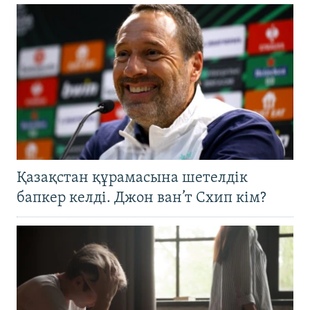
Қазақстан құрамасына шетелдік
бапкер келді. Джон ван’т Схип кім?