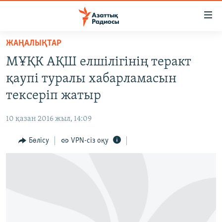
Accessibility
links
Skip
ЖАҢАЛЫҚТАР
to
ЖАҢАЛЫҚТАР
МҰҚК АҚШ елшілігінің теракт
main
САЯСАТ
content
қаупі туралы хабарламасын
AZATTYQTV
Skip
тексеріп жатыр
to
ҚАҢТАР ОҚИҒАСЫ
main
10 қазан 2016 жыл, 14:09
АДАМ ҚҰҚЫҚТАРЫ
Navigation
Skip
Бөлісу
VPN-сіз оқу
ӘЛЕУМЕТ
to
ӘЛЕМ
Search
АРНАЙЫ ЖОБАЛАР
Русский