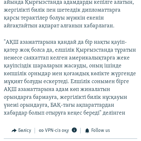
айында Қырғызстанда адамдарды кепілге алатын,
жергілікті билік пен шетелдік дипломаттарға
қарсы терактілер болуы мүмкін екенін
айғақтайтын ақпарат алғанын хабарлаған.
"АҚШ азаматтарына қандай да бір нақты қауіп-
қатер жоқ болса да, елшілік Қырғызстанда тұратын
немесе саяхаттап келген америкалықтарға жеке
қауіпсіздік шараларын жасауды, оның ішінде
көпшілік орныдар мен қоғамдық көлікте жүргенде
мұқият болуды ескертеді. Елшілік сонымен бірге
АҚШ азаматтарына адам көп жиналатын
орындарға бармауға, жергілікті билік нұсқауын
үнемі орындауға, БАҚ-тағы ақпараттардан
хабардар болып отыруға кеңес береді" делінген
Бөлісу
VPN-сіз оқу
Follow us