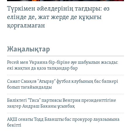
Түркімен әйелдерінің тағдыры: өз
елінде де, жат жерде де құқығы
қорғалмаған
Жаңалықтар
Ресей мен Украина бір-біріне әуе шабуылын жасады:
екі жақтан да қаза тапқандар бар
Самат Смақов "Атырау" футбол клубының бас бапкері
болып тағайындалды
Биліктегі "Тиса" партиясы Венгрия президенттігіне
заңгер Андраш Баканы ұсынбақ
АҚШ сенаты Тодд Бланшты бас прокурор лауазымына
бекітті