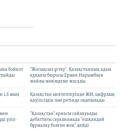
ына бойкот
"Жосықсыз ұстау". Қазақстанның адам
ртпайды
құқығы бюросы Ермек Нарымбаев
жайлы мәлімдеме жасады
 1,5 мың
Қазақстан мектептерінде ЖИ, цифрлық
қауіпсіздік пән ретінде оқытылады
 мен
"Қазақстан" арнасы сайлауалды
ді үзіп-
дебаттағы сауалнамада "ешқандай
бұрмалау болған жоқ" дейді