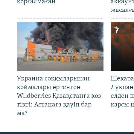
қорғалмаған
аккаун
жасалғ
Украина соққыларынан
Шекара
қоймалары өртенген
Лұқпан
Wildberries Қазақстанға көз
елден 
тікті: Астанаға қауіп бар
қарсы 
ма?