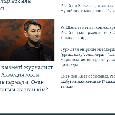
ттар арқылы
Ресейдің Ярослав қаласындағ
ан
мұнай зауытына дрон шабуы
Wildberries негізгі қоймала
Ресейден көшірмек деген ха
жоққа шығарды
Түркістан өңірінде әйелдерді
"ұрғашылар", әншілерді – "
жаршысы" деген тұрғын ұстал
қозғалды
 қызметі журналист
 Ахмедияровты
Киев пен Киев облысында Рес
шығармады. Оған
шабуылынан кемінде 17 адам
тапқан
шағым жазған кім?