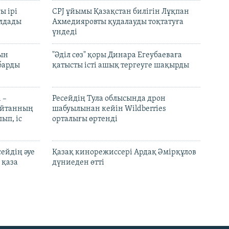
ы ірі
CPJ ұйымы Қазақстан билігін Лұқпан
лдады
Ахмедияровты қудалауды тоқтатуға
үндеді
рын
"Әділ сөз" қоры Динара Егеубаеваға
барды
қатысты істі ашық тергеуге шақырды
 –
Ресейдің Тула облысында дрон
шайтанның
шабуылынан кейін Wildberries
ып, іс
орталығы өртенді
ейдің әуе
Қазақ кинорежиссері Ардақ Әмірқұлов
 қаза
дүниеден өтті