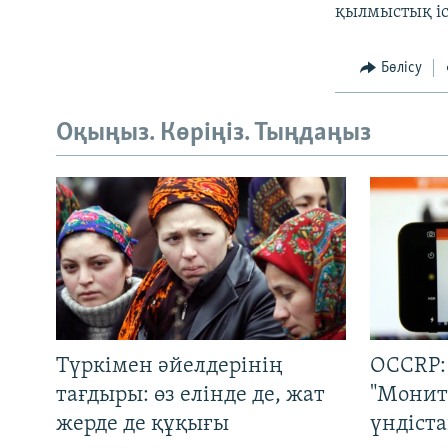
қылмыстық іс
Бөлісу
Оқыңыз. Көріңіз. Тыңдаңыз
Түркімен әйелдерінің
OCCRP:
тағдыры: өз елінде де, жат
"Монит
жерде де құқығы
үндіст