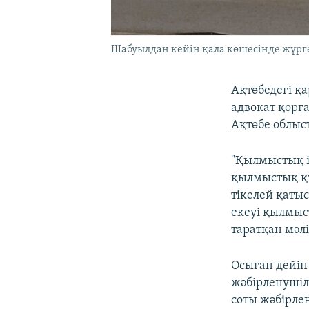
Шабуылдан кейін қала көшесінде жүрген
Ақтөбедегі қ
адвокат қорғ
Ақтөбе облыс
"Қылмыстық і
қылмыстық құ
тікелей қаты
екеуі қылмыс
таратқан мәлі
Осыған дейін
жәбірленушіл
соты жәбірлен