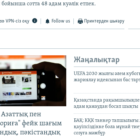
 бойынша сотта 48 адам куәлік етпек.
VPN-сіз оқу
Follow us
Принтерден шығару
Жаңалықтар
UEFA 2030 жылғы әлем кубог
жариялау идеясынан бас та
Қазақстанда рақымшылықпен
адам қамаудан босап шықты
 Азаттық пен
БАҚ: КҚК танкер тапшылығы
ориға" фейк шағым
қауіпсіздікке бола мұнай тиеу
андық, пәкістандық
созуға мәжбүр