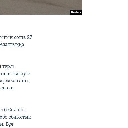
ығын сотта 27
 Азаттыққа
 түрлі
ісін жасауға
барламағаны,
ен сот
ыл бойынша
төбе облыстық
ы. Бұл