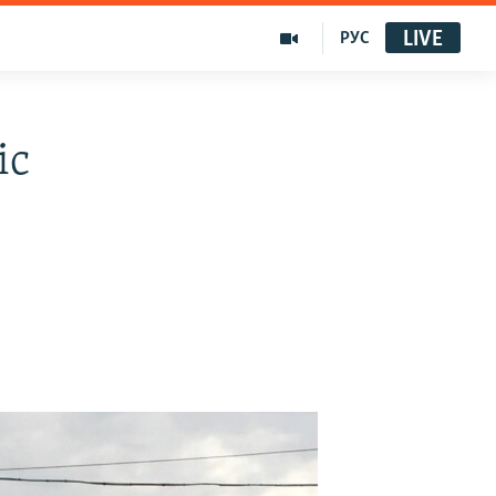
LIVE
РУС
іс