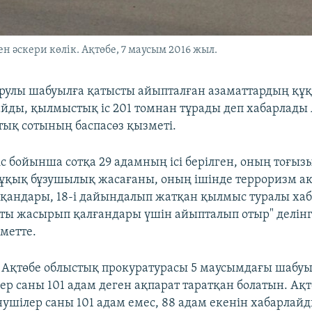
 әскери көлік. Ақтөбе, 7 маусым 2016 жыл.
арулы шабуылға қатысты айыпталған азаматтардың құқ
айды, қылмыстық іс 201 томнан тұрады деп хабарлады
тық сотының баспасөз қызметі.
с бойынша сотқа 29 адамның ісі берілген, оның тоғызы
қық бұзушылық жасағаны, оның ішінде терроризм акт
сқандары, 18-і дайындалып жатқан қылмыс туралы ха
ты жасырып қалғандары үшін айыпталып отыр" делінг
метте.
 Ақтөбе облыстық прокуратурасы 5 маусымдағы шабу
ер саны 101 адам деген ақпарат таратқан болатын. Ақ
ушілер саны 101 адам емес, 88 адам екенін хабарлайд