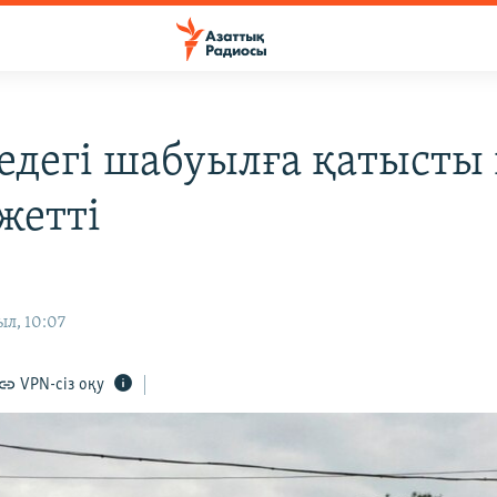
едегі шабуылға қатысты 
жетті
ыл, 10:07
VPN-сіз оқу