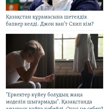
Қазақстан құрамасына шетелдік
бапкер келді. Джон ван’т Схип кім?
"Еркектер күйеу болудың жаңа
моделін шығармады". Қазақстанда