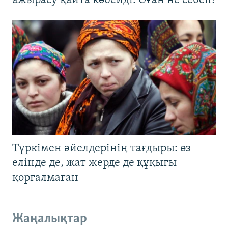
ажырасу қайта көбейді. Оған не себеп?
Түркімен әйелдерінің тағдыры: өз
елінде де, жат жерде де құқығы
қорғалмаған
Жаңалықтар