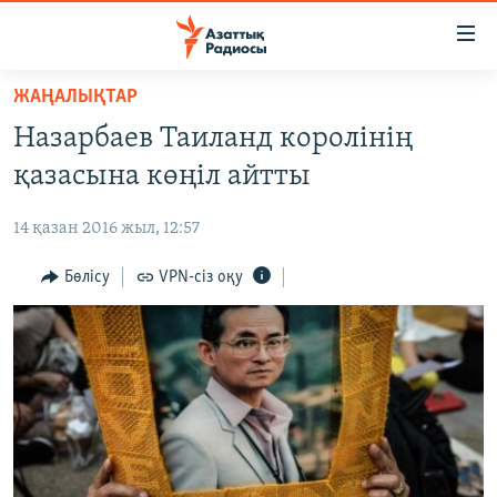
Accessibility
links
Skip
ЖАҢАЛЫҚТАР
to
ЖАҢАЛЫҚТАР
Назарбаев Таиланд королінің
main
САЯСАТ
content
қазасына көңіл айтты
AZATTYQTV
Skip
to
14 қазан 2016 жыл, 12:57
ҚАҢТАР ОҚИҒАСЫ
main
АДАМ ҚҰҚЫҚТАРЫ
Бөлісу
VPN-сіз оқу
Navigation
Skip
ӘЛЕУМЕТ
to
ӘЛЕМ
Search
АРНАЙЫ ЖОБАЛАР
Русский