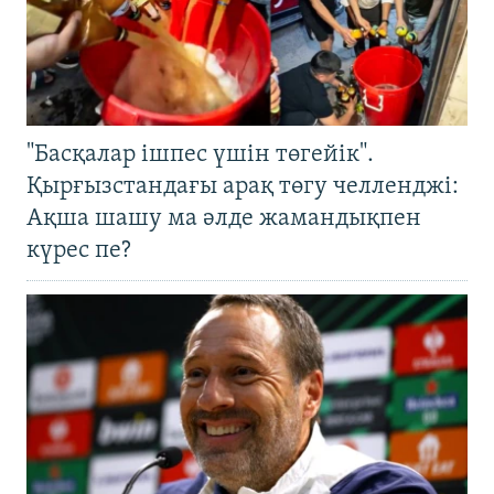
"Басқалар ішпес үшін төгейік".
Қырғызстандағы арақ төгу челленджі:
Ақша шашу ма әлде жамандықпен
күрес пе?