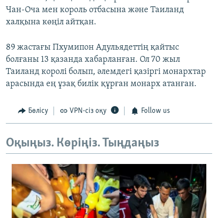
Чан-Оча мен король отбасына және Таиланд
халқына көңіл айтқан.
89 жастағы Пхумипон Адульядеттің қайтыс
болғаны 13 қазанда хабарланған. Ол 70 жыл
Таиланд королі болып, әлемдегі қазіргі монархтар
арасында ең ұзақ билік құрған монарх атанған.
Бөлісу
VPN-сіз оқу
Follow us
Оқыңыз. Көріңіз. Тыңдаңыз