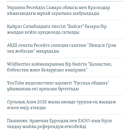
Украина Ресейдің Самара облысы мен Краснодар
аймағындағы мұнай зауытына шабуылдады
Қайрат Сатыбалдыға тиесілі "Байсат" базары бір
жылдан кейін аукционда сатылды
АҚШ сенаты Ресейге санкция салатын "Линдси Грэм
заң жобасын" мақұлдады
Wildberries қоймаларының бір бөлігін "Қазақстан,
Өзбекстан және Беларуське көшірмек"
YouTube видеохостинг қызметі "Русская община"
ұйымының екі арнасын бұғаттады
Орталық Азия 2025 жылы әлемде туризм ең жылдам
өскен өңір атанды
Пашинян: Армения Еуроодақ пен ЕАЭО-ның бірін
таңдау жайлы референдум өткізбейді