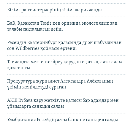
Білім грант иегерлерінің тізімі жарияланды
БАҚ: Қазақстан Теңіз кен орнында экологиялық заң
талабы сақталмаған дейді
Ресейдің Екатеринбург қаласында дрон шабуылынан
соң Wildberries қоймасы өртенді
Таиландта мектепте біреу қарудан оқ атып, алты адам
қаза тапты
Прокуратура журналист Александра Алёхованың
үкімін жеңілдетуді сұраған
АҚШ Кубаға қару жеткізуге қатысы бар адамдар мен
ұйымдарға санкция салды
Ұлыбритания Ресейдің алты банкіне санкция салды