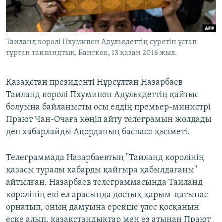
ЖАЗЫЛЫҢЫЗ
Таиланд королі Пхумипон Адульядеттің суретін ұстап
тұрған таиландтық. Бангкок, 13 қазан 2016 жыл.
Басқа тілдерде
Қазақстан президенті Нұрсұлтан Назарбаев
Таиланд королі Пхумипон Адульядеттің қайтыс
болуына байланысты осы елдің премьер-министрі
Прают Чан-Очаға көңіл айту телеграмын жолдады
деп хабарлайды Ақорданың баспасө қызметі.
Телеграммада Назарбаевтың "Таиланд королінің
қазасы туралы хабарды қайғыра қабылдағаны"
айтылған. Назарбаев телеграммасында Таиланд
королінің екі ел арасында достық қарым-қатынас
орнатып, оның дамуына ерекше үлес қосқанын
еске алып, қазақстандықтар мен өз атынан Прают