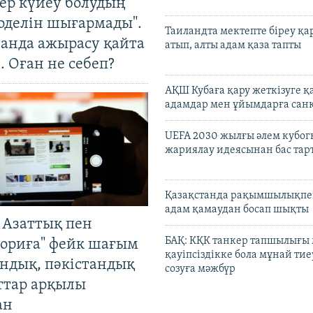
тер күйеу болудың
оделін шығармады".
Таиландта мектепте біреу қа
танда ажырасу қайта
атып, алты адам қаза тапты
. Оған не себеп?
АҚШ Кубаға қару жеткізуге қ
адамдар мен ұйымдарға сан
UEFA 2030 жылғы әлем кубог
жариялау идеясынан бас та
Қазақстанда рақымшылықпен
адам қамаудан босап шықты
 Азаттық пен
БАҚ: КҚК танкер тапшылығы
ориға" фейк шағым
қауіпсіздікке бола мұнай тиеу
андық, пәкістандық
созуға мәжбүр
ттар арқылы
ан