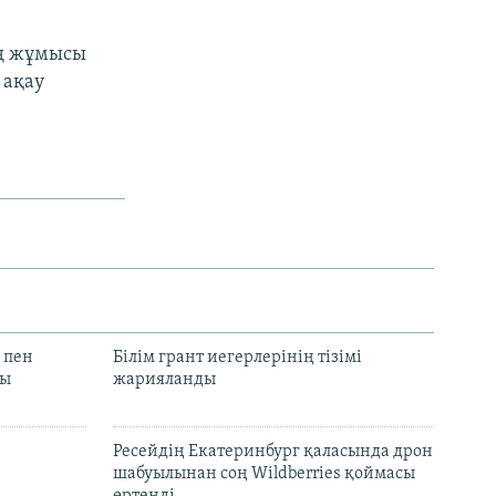
ің жұмысы
 ақау
 пен
Білім грант иегерлерінің тізімі
лы
жарияланды
Ресейдің Екатеринбург қаласында дрон
шабуылынан соң Wildberries қоймасы