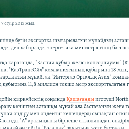
7 сәуір 2013 жыл.
шінде бүгін экспортқа шығарылатын мұнайдың алға
лды деп хабарлады энергетика министрлігінің баспасө
тқа қарағанда, "Каспий құбыр желісі консорциумы" (
нна, "ҚазТрансОйл" компаниясының құбырына 18 мың
ғарылатын мұнай, ал "Интергаз Орталық Азия" комп
 құбырына 11,8 миллион текше метр экспортталатын г
 дейін қыркүйектің соңында
Қашағанды
игеруші North
mpany кеніштен алғашқы мұнай ала бастағанын және те
ұнай өндіру мен өңдейтін кешендерді сынақтан өткіз
Жасанды "А" аралындағы бірнеше скважинадан өндірі
 мұнай өңдейтін "Болашақ" зауытына жете бастаған.