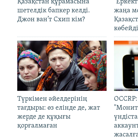
Қазақстан құрамасына
"Еркек
шетелдік бапкер келді.
жаңа м
Джон ван’т Схип кім?
Қазақс
көбейді
Түркімен әйелдерінің
OCCRP:
тағдыры: өз елінде де, жат
"Монит
жерде де құқығы
үндіст
қорғалмаған
аккаун
жасалғ