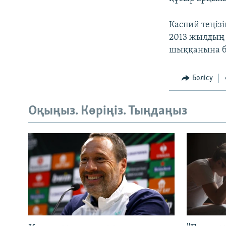
Каспий теңіз
2013 жылдың 
шыққанына ба
Бөлісу
Оқыңыз. Көріңіз. Тыңдаңыз