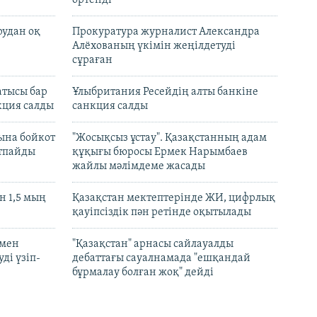
өртенді
рудан оқ
Прокуратура журналист Александра
Алёхованың үкімін жеңілдетуді
сұраған
атысы бар
Ұлыбритания Ресейдің алты банкіне
кция салды
санкция салды
ына бойкот
"Жосықсыз ұстау". Қазақстанның адам
ртпайды
құқығы бюросы Ермек Нарымбаев
жайлы мәлімдеме жасады
 1,5 мың
Қазақстан мектептерінде ЖИ, цифрлық
қауіпсіздік пән ретінде оқытылады
 мен
"Қазақстан" арнасы сайлауалды
ді үзіп-
дебаттағы сауалнамада "ешқандай
бұрмалау болған жоқ" дейді