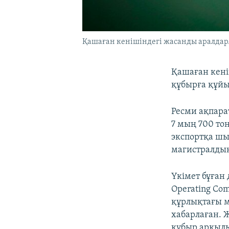
Қашаған кенішіндегі жасанды аралдар. 
Қашаған кені
құбырға құйы
Ресми ақпара
7 мың 700 то
экспортқа шы
магистралдық
Үкімет бұған
Operating Co
құрлықтағы м
хабарлаған. 
құбыр арқылы