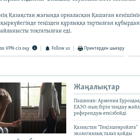
інің Қазақстан жағында орналасқан Қашаған кенішін
қыркүйегінде теңізден құрлыққа тартылған құбырдан
йланысты тоқтатылған еді.
VPN-сіз оқу
Follow us
Принтерден шығару
Жаңалықтар
Пашинян: Армения Еуроодақ
ЕАЭО-ның бірін таңдау жай
референдум өткізбейді
Қазақстан "Теңізшевройлға"
экологиялық талап қойды