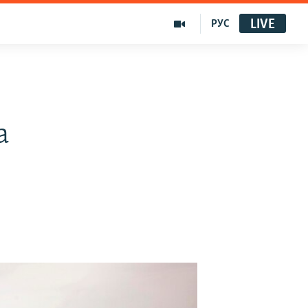
LIVE
РУС
а