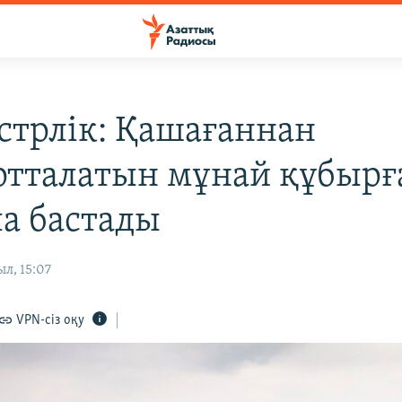
трлік: Қашағаннан
ртталатын мұнай құбырғ
а бастады
ыл, 15:07
VPN-сіз оқу