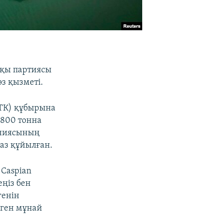
шқы партиясы
з қызметі.
КТК) құбырына
 800 тонна
аниясының
аз құйылған.
 Caspian
ңіз бен
генін
лген мұнай