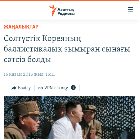
Accessibility
links
Skip
ЖАҢАЛЫҚТАР
to
ЖАҢАЛЫҚТАР
Солтүстік Кореяның
main
САЯСАТ
content
баллистикалық зымыран сынағы
AZATTYQTV
Skip
сәтсіз болды
to
ҚАҢТАР ОҚИҒАСЫ
main
16 қазан 2016 жыл, 16:11
АДАМ ҚҰҚЫҚТАРЫ
Navigation
Skip
Бөлісу
VPN-сіз оқу
ӘЛЕУМЕТ
to
ӘЛЕМ
Search
АРНАЙЫ ЖОБАЛАР
Русский