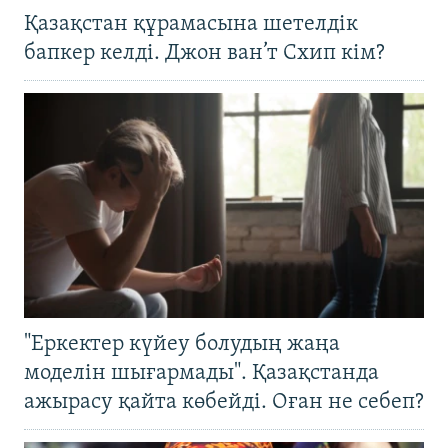
Қазақстан құрамасына шетелдік
бапкер келді. Джон ван’т Схип кім?
"Еркектер күйеу болудың жаңа
моделін шығармады". Қазақстанда
ажырасу қайта көбейді. Оған не себеп?