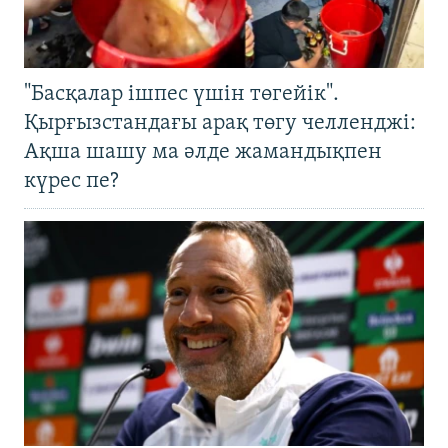
"Басқалар ішпес үшін төгейік".
Қырғызстандағы арақ төгу челленджі:
Ақша шашу ма әлде жамандықпен
күрес пе?