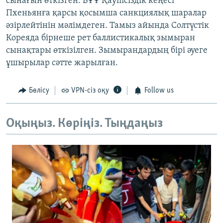
сынағын өткізген. БҰҰ Қауіпсіздік кеңесі
Пхеньянға қарсы қосымша санкциялық шаралар
әзірлейтінін мәлімдеген. Тамыз айында Солтүстік
Кореяда бірнеше рет баллистикалық зымыран
сынақтары өткізілген. Зымырандардың бірі әуеге
ұшырылар сәтте жарылған.
Бөлісу
VPN-сіз оқу
Follow us
Оқыңыз. Көріңіз. Тыңдаңыз