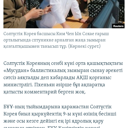
ЖАЗЫЛЫҢЫЗ
Басқа тілдерде
Солтүстік Корея басшысы Ким Чен Ын Сохае ғарыш
орталығында сптуникке арналған жаңа зымыран
қозғалтқышымен танысып тұр. (Көрнекі сурет.)
Солтүстік Кореяның сенбі күні орта қашықтықтағы
«Мусудан» баллистикалық зымыран сынау әрекеті
сәтсіз аяқталды деп хабарлады АҚШ қорғаныс
министрлігі. Пхеньян әзірше бұл ақпаратқа
қатысты комментарий берген жоқ.
БҰҰ-ның тыйымдарына қарамастан Солтүстік
Корея биыл қыркүйектің 9-ы күні өзінің бесінші
және осы кезге дейінгі ең ірі ядролық қару