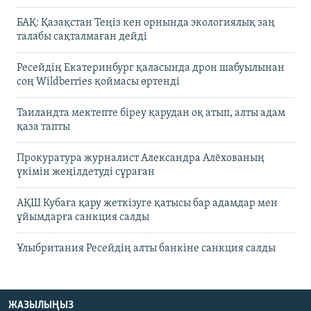
БАҚ: Қазақстан Теңіз кен орнында экологиялық заң
талабы сақталмаған дейді
Ресейдің Екатеринбург қаласында дрон шабуылынан
соң Wildberries қоймасы өртенді
Таиландта мектепте біреу қарудан оқ атып, алты адам
қаза тапты
Прокуратура журналист Александра Алёхованың
үкімін жеңілдетуді сұраған
АҚШ Кубаға қару жеткізуге қатысы бар адамдар мен
ұйымдарға санкция салды
Ұлыбритания Ресейдің алты банкіне санкция салды
ЖАЗЫЛЫҢЫЗ