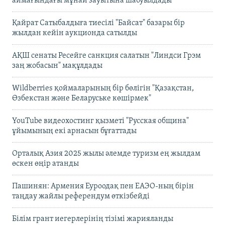
аймағындағы мұнай зауытына шабуылдады
Қайрат Сатыбалдыға тиесілі "Байсат" базары бір
жылдан кейін аукционда сатылды
АҚШ сенаты Ресейге санкция салатын "Линдси Грэм
заң жобасын" мақұлдады
Wildberries қоймаларының бір бөлігін "Қазақстан,
Өзбекстан және Беларуське көшірмек"
YouTube видеохостинг қызметі "Русская община"
ұйымының екі арнасын бұғаттады
Орталық Азия 2025 жылы әлемде туризм ең жылдам
өскен өңір атанды
Пашинян: Армения Еуроодақ пен ЕАЭО-ның бірін
таңдау жайлы референдум өткізбейді
Білім грант иегерлерінің тізімі жарияланды