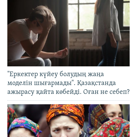
"Еркектер күйеу болудың жаңа
моделін шығармады". Қазақстанда
ажырасу қайта көбейді. Оған не себеп?