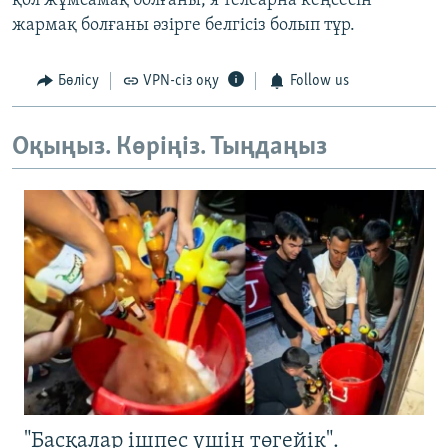
қол жұмсамақ болғаны, я телеарна кеңсесін
жармақ болғаны әзірге белгісіз болып тұр.
Бөлісу
VPN-сіз оқу
Follow us
Оқыңыз. Көріңіз. Тыңдаңыз
"Басқалар ішпес үшін төгейік".