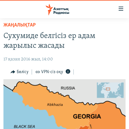
Accessibility
links
Skip
ЖАҢАЛЫҚТАР
to
ЖАҢАЛЫҚТАР
Сухумиде белгісіз ер адам
main
САЯСАТ
content
жарылыс жасады
AZATTYQTV
Skip
to
17 қазан 2016 жыл, 14:00
ҚАҢТАР ОҚИҒАСЫ
main
АДАМ ҚҰҚЫҚТАРЫ
Бөлісу
VPN-сіз оқу
Navigation
Skip
ӘЛЕУМЕТ
to
ӘЛЕМ
Search
АРНАЙЫ ЖОБАЛАР
Русский