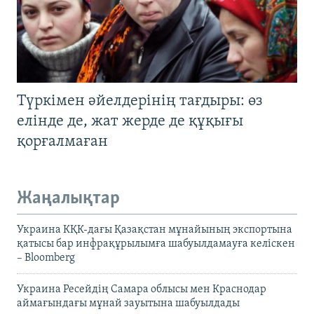
Түркімен әйелдерінің тағдыры: өз
елінде де, жат жерде де құқығы
қорғалмаған
Жаңалықтар
Украина КҚК-дағы Қазақстан мұнайының экспортына
қатысы бар инфрақұрылымға шабуылдамауға келіскен
– Bloomberg
Украина Ресейдің Самара облысы мен Краснодар
аймағындағы мұнай зауытына шабуылдады