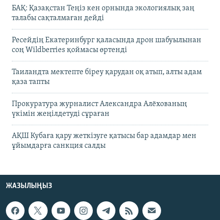
БАҚ: Қазақстан Теңіз кен орнында экологиялық заң
талабы сақталмаған дейді
Ресейдің Екатеринбург қаласында дрон шабуылынан
соң Wildberries қоймасы өртенді
Таиландта мектепте біреу қарудан оқ атып, алты адам
қаза тапты
Прокуратура журналист Александра Алёхованың
үкімін жеңілдетуді сұраған
АҚШ Кубаға қару жеткізуге қатысы бар адамдар мен
ұйымдарға санкция салды
ЖАЗЫЛЫҢЫЗ