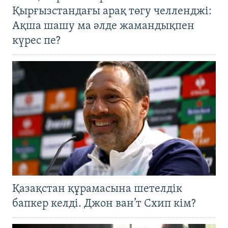
Қырғызстандағы арақ төгу челленджі:
Ақша шашу ма әлде жамандықпен
күрес пе?
Қазақстан құрамасына шетелдік
бапкер келді. Джон ван’т Схип кім?