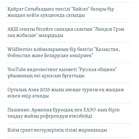
Қайрат Сатыбалдыға тиесілі "Байсат" базары бір
жылдан кейін аукционда сатылды
АҚШ сенаты Ресейге санкция салатын "Линдси Грэм
заң жобасын" мақұлдады
Wildberries қоймаларының бір бөлігін "Қазақстан,
Өзбекстан және Беларуське көшірмек"
YouTube видеохостинг қызметі "Русская община"
ұйымының екі арнасын бұғаттады
Орталық Азия 2025 жылы әлемде туризм ең жылдам
өскен өңір атанды
Пашинян: Армения Еуроодақ пен ЕАЭО-ның бірін
таңдау жайлы референдум өткізбейді
Білім грант иегерлерінің тізімі жарияланды