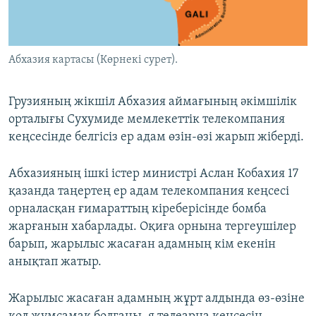
ЖАЗЫЛЫҢЫЗ
Абхазия картасы (Көрнекі сурет).
Басқа тілдерде
Грузияның жікшіл Абхазия аймағының әкімшілік
орталығы Сухумиде мемлекеттік телекомпания
кеңсесінде белгісіз ер адам өзін-өзі жарып жіберді.
Абхазияның ішкі істер министрі Аслан Кобахия 17
қазанда таңертең ер адам телекомпания кеңсесі
орналасқан ғимараттың кіреберісінде бомба
жарғанын хабарлады. Оқиға орнына тергеушілер
барып, жарылыс жасаған адамның кім екенін
анықтап жатыр.
Жарылыс жасаған адамның жұрт алдында өз-өзіне