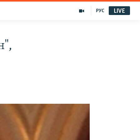
LIVE
РУС
",