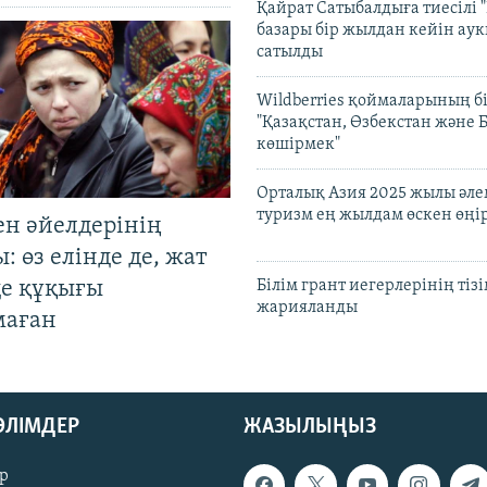
Қайрат Сатыбалдыға тиесілі "
базары бір жылдан кейін ау
сатылды
Wildberries қоймаларының бі
"Қазақстан, Өзбекстан және 
көшірмек"
Орталық Азия 2025 жылы әл
туризм ең жылдам өскен өңі
ен әйелдерінің
: өз елінде де, жат
де құқығы
Білім грант иегерлерінің тізі
жарияланды
маған
БӨЛІМДЕР
ЖАЗЫЛЫҢЫЗ
р