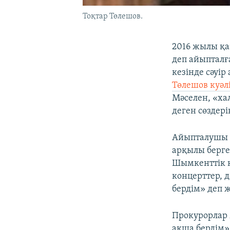
Тоқтар Төлешов.
2016 жылы қа
деп айыпталға
кезінде сәуі
Төлешов куәлі
Мәселен, «ха
деген сөздері
Айыпталушы М
арқылы берге
Шымкенттік к
концерттер, 
бердім» деп ж
Прокурорлар 
ақша бердім»