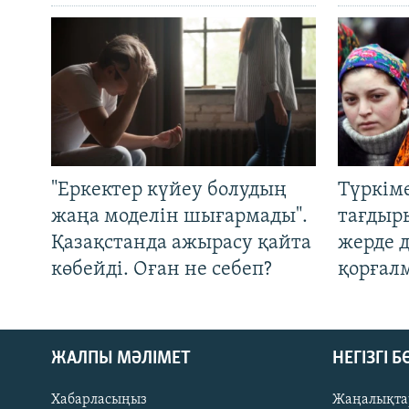
"Еркектер күйеу болудың
Түркім
жаңа моделін шығармады".
тағдыры
Қазақстанда ажырасу қайта
жерде 
көбейді. Оған не себеп?
қорғал
ЖАЛПЫ МӘЛІМЕТ
НЕГІЗГІ 
Хабарласыңыз
Жаңалықта