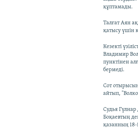
құптамады.
Талғат Аян а
қатысу үшін 
Кезекті үзілі
Владимир Вол
пунктінен ал
бермеді.
Сот отырысын
айтып, "Волк
Судья Гүлнар
Боқаевтың де
қазанның 18-