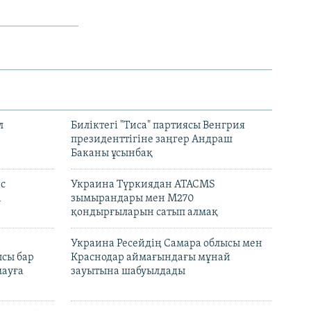
л
Биліктегі "Тиса" партиясы Венгрия
президенттігіне заңгер Андраш
Баканы ұсынбақ
с
Украина Түркиядан ATACMS
і
зымырандары мен M270
қондырғыларын сатып алмақ
н
Украина Ресейдің Самара облысы мен
сы бар
Краснодар аймағындағы мұнай
ауға
зауытына шабуылдады