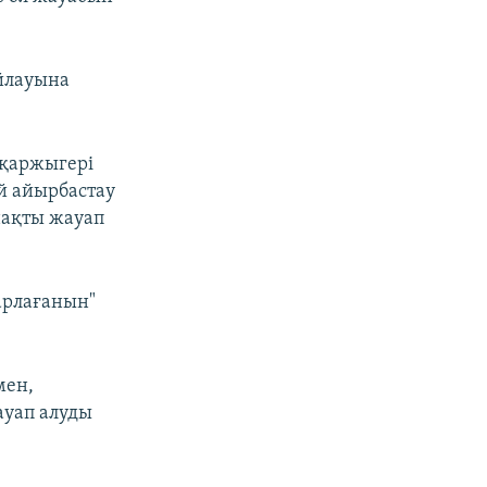
айлауына
ң қаржыгері
й айырбастау
нақты жауап
арлағанын"
мен,
ауап алуды