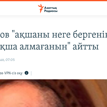
ов "ақшаны неге бергенін
ақша алмағанын" айтты
ыл, 07:05
VPN-сіз оқу