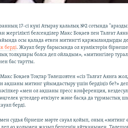
занның 17-сі күні Атырау қалалық №2 сотында "аразд
н жергілікті белсенділер Макс Боқаев пен Талғат Аянн
р айында осы қалада өткен митингті қаржыландырды д
к берді
. Жауап беру барысында ол куәліктерін бірнеше 
лық толқулары болса деп ойладым», «митингілер тур
нен бас тартты.
акс Боқаев Тоқтар Төлешовтен «сіз Талғат Аянға жо
н ақшаны митинг ұйымдастыру үшін бердіңіз бе?» деп
әсіпкер «мен ол ақшаны пресс конференция, кездесул
дөңгелек үстелдер өткізуге және басқа да тұрмыстық 
ауап берді.
мен судья бірнеше мәрте сауал қойып, оның «митинг ө
 деп өз қолымен жазып бергенін айтқанымен, Төлешо