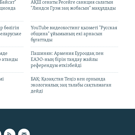
Байсат"
АҚШ сенаты Ресейге санкция салатын
кционда
"Линдси Грэм заң жобасын" мақұлдады
р бөлігін
YouTube видеохостинг қызметі "Русская
Беларуське
община" ұйымының екі арнасын
бұғаттады
емде
Пашинян: Армения Еуроодақ пен
р атанды
ЕАЭО-ның бірін таңдау жайлы
референдум өткізбейді
мі
БАҚ: Қазақстан Теңіз кен орнында
экологиялық заң талабы сақталмаған
дейді