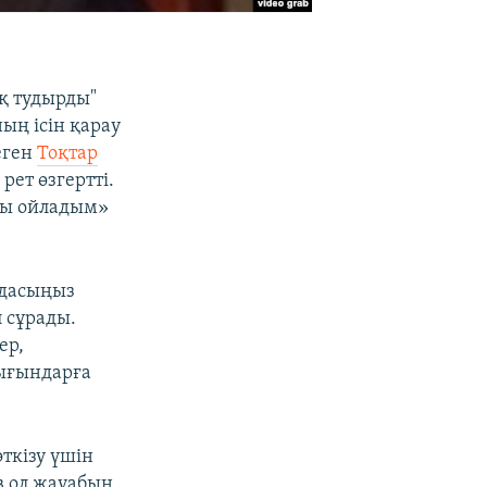
ық тудырды"
ың ісін қарау
еген
Тоқтар
рет өзгертті.
алы ойладым»
лдасыңыз
 сұрады.
ер,
шығындарға
ткізу үшін
в ол жауабын