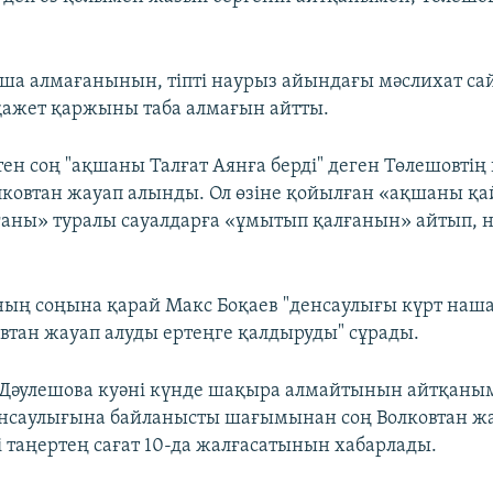
қша алмағанынын, тіпті наурыз айындағы мәслихат с
қажет қаржыны таба алмағын айтты.
стен соң "ақшаны Талғат Аянға берді" деген Төлешовті
ковтан жауап алынды. Ол өзіне қойылған «ақшаны қа
ғаны» туралы сауалдарға «ұмытып қалғанын» айтып, 
ың соңына қарай Макс Боқаев "денсаулығы күрт наш
овтан жауап алуды ертеңге қалдыруды" сұрады.
 Дәулешова куәні күнде шақыра алмайтынын айтқаны
нсаулығына байланысты шағымынан соң Волковтан ж
і таңертең сағат 10-да жалғасатынын хабарлады.