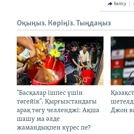
Бөлісу
Оқыңыз. Көріңіз. Тыңдаңыз
"Басқалар ішпес үшін
Қазақс
төгейік". Қырғызстандағы
шетелді
арақ төгу челленджі: Ақша
Джон ва
шашу ма әлде
жамандықпен күрес пе?