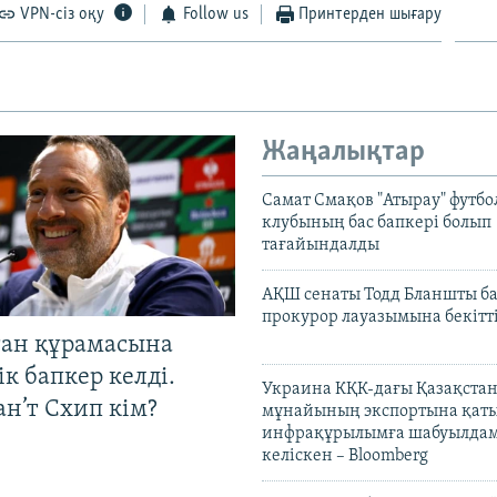
VPN-сіз оқу
Follow us
Принтерден шығару
Жаңалықтар
Самат Смақов "Атырау" футбо
клубының бас бапкері болып
тағайындалды
АҚШ сенаты Тодд Бланшты ба
прокурор лауазымына бекітт
тан құрамасына
к бапкер келді.
Украина КҚК-дағы Қазақста
н’т Схип кім?
мұнайының экспортына қаты
инфрақұрылымға шабуылдам
келіскен – Bloomberg