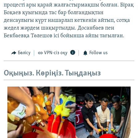
процесті ары қарай жалғастырмақшы болған. Бірақ
Боқаев қуығында тас бар болғандықтан
денсаулығы күрт нашарлап кеткенін айтып, сотқа
жедел жәрдем шақыртылды. Досанбаев пен
Бекбаевқа Төлешов ісі бойынша айпы тағылған.
Бөлісу
VPN-сіз оқу
Follow us
Оқыңыз. Көріңіз. Тыңдаңыз