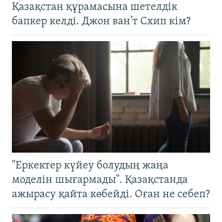
Қазақстан құрамасына шетелдік
бапкер келді. Джон ван’т Схип кім?
"Еркектер күйеу болудың жаңа
моделін шығармады". Қазақстанда
ажырасу қайта көбейді. Оған не себеп?