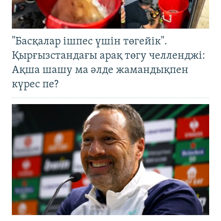
"Басқалар ішпес үшін төгейік".
Қырғызстандағы арақ төгу челленджі:
Ақша шашу ма әлде жамандықпен
күрес пе?