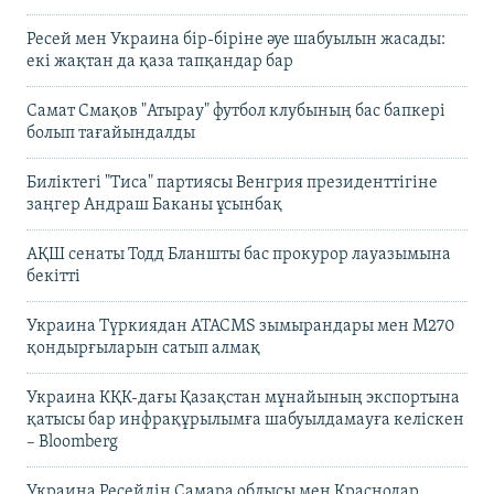
Ресей мен Украина бір-біріне әуе шабуылын жасады:
екі жақтан да қаза тапқандар бар
Самат Смақов "Атырау" футбол клубының бас бапкері
болып тағайындалды
Биліктегі "Тиса" партиясы Венгрия президенттігіне
заңгер Андраш Баканы ұсынбақ
АҚШ сенаты Тодд Бланшты бас прокурор лауазымына
бекітті
Украина Түркиядан ATACMS зымырандары мен M270
қондырғыларын сатып алмақ
Украина КҚК-дағы Қазақстан мұнайының экспортына
қатысы бар инфрақұрылымға шабуылдамауға келіскен
– Bloomberg
Украина Ресейдің Самара облысы мен Краснодар