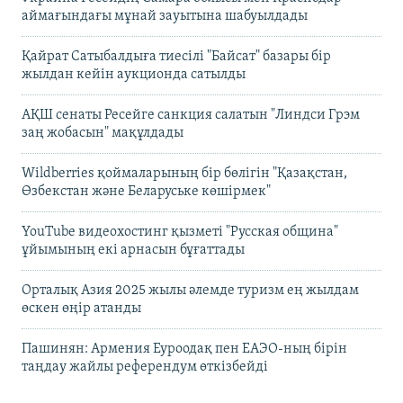
аймағындағы мұнай зауытына шабуылдады
Қайрат Сатыбалдыға тиесілі "Байсат" базары бір
жылдан кейін аукционда сатылды
АҚШ сенаты Ресейге санкция салатын "Линдси Грэм
заң жобасын" мақұлдады
Wildberries қоймаларының бір бөлігін "Қазақстан,
Өзбекстан және Беларуське көшірмек"
YouTube видеохостинг қызметі "Русская община"
ұйымының екі арнасын бұғаттады
Орталық Азия 2025 жылы әлемде туризм ең жылдам
өскен өңір атанды
Пашинян: Армения Еуроодақ пен ЕАЭО-ның бірін
таңдау жайлы референдум өткізбейді