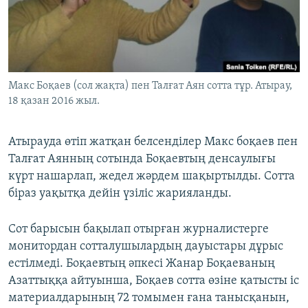
ЖАЗЫЛЫҢЫЗ
Басқа тілдерде
Макс Боқаев (сол жақта) пен Талғат Аян сотта тұр. Атырау,
18 қазан 2016 жыл.
Атырауда өтіп жатқан белсенділер Макс боқаев пен
Талғат Аянның сотында Боқаевтың денсаулығы
күрт нашарлап, жедел жәрдем шақыртылды. Сотта
біраз уақытқа дейін үзіліс жарияланды.
Сот барысын бақылап отырған журналистерге
монитордан сотталушылардың дауыстары дұрыс
естілмеді. Боқаевтың әпкесі Жанар Боқаеваның
Азаттыққа айтуынша, Боқаев сотта өзіне қатысты іс
материалдарының 72 томымен ғана танысқанын,