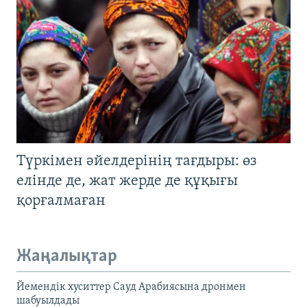
Түркімен әйелдерінің тағдыры: өз
елінде де, жат жерде де құқығы
қорғалмаған
Жаңалықтар
Йемендік хуситтер Сауд Арабиясына дронмен
шабуылдады