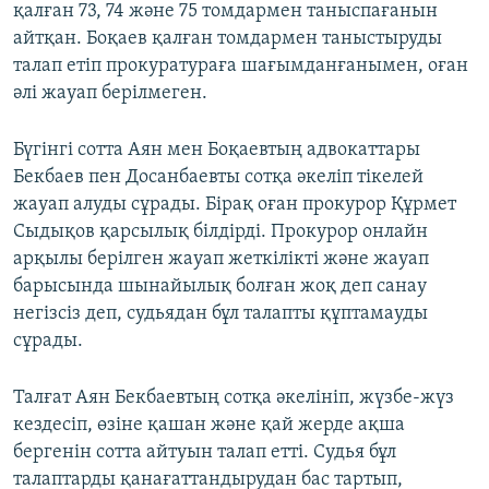
қалған 73, 74 және 75 томдармен таныспағанын
айтқан. Боқаев қалған томдармен таныстыруды
талап етіп прокуратураға шағымданғанымен, оған
әлі жауап берілмеген.
Бүгінгі сотта Аян мен Боқаевтың адвокаттары
Бекбаев пен Досанбаевты сотқа әкеліп тікелей
жауап алуды сұрады. Бірақ оған прокурор Құрмет
Сыдықов қарсылық білдірді. Прокурор онлайн
арқылы берілген жауап жеткілікті және жауап
барысында шынайылық болған жоқ деп санау
негізсіз деп, судьядан бұл талапты құптамауды
сұрады.
Талғат Аян Бекбаевтың сотқа әкелініп, жүзбе-жүз
кездесіп, өзіне қашан және қай жерде ақша
бергенін сотта айтуын талап етті. Судья бұл
талаптарды қанағаттандырудан бас тартып,