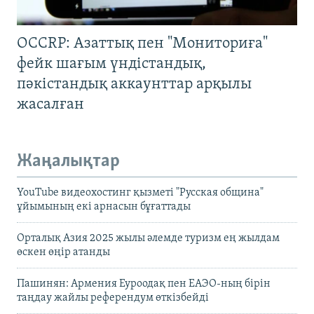
OCCRP: Азаттық пен "Мониториға"
фейк шағым үндістандық,
пәкістандық аккаунттар арқылы
жасалған
Жаңалықтар
YouTube видеохостинг қызметі "Русская община"
ұйымының екі арнасын бұғаттады
Орталық Азия 2025 жылы әлемде туризм ең жылдам
өскен өңір атанды
Пашинян: Армения Еуроодақ пен ЕАЭО-ның бірін
таңдау жайлы референдум өткізбейді