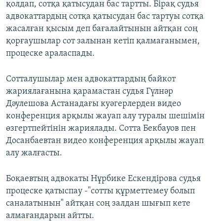
қолдап, сотқа қатысудан бас тартты. Бірақ судья
адвокаттардың сотқа қатысудан бас тартуы сотқа
жасалған қысым деп бағалайтынын айтқан соң
қорғаушылар сот залынан кетіп қалмағанымен,
процеске араласпады.
Сотталушылар мен адвокаттардың байкот
жариялағанына қарамастан судья Гүлнәр
Дәулешова Астанадағы куәгерлерден видео
конференция арқылы жауап алу туралы шешімін
өзгертпейтінін жариялады. Сотта Бекбауов пен
Досанбаевтан видео конференция арқылы жауап
алу жалғасты.
Боқаевтың адвокаты Нұрбике Ескендірова судья
процеске қатыспау -"сотты құрметтемеу болып
саналатынын" айтқан соң залдан шығып кете
алмағандарын айтты.