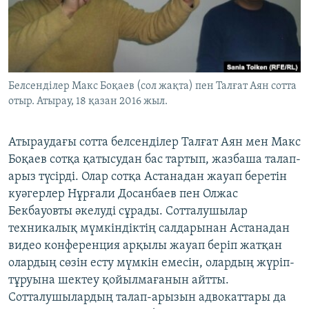
ЖАЗЫЛЫҢЫЗ
Басқа тілдерде
Белсенділер Макс Боқаев (сол жақта) пен Талғат Аян сотта
отыр. Атырау, 18 қазан 2016 жыл.
Атыраудағы сотта белсенділер Талғат Аян мен Макс
Боқаев сотқа қатысудан бас тартып, жазбаша талап-
арыз түсірді. Олар сотқа Астанадан жауап беретін
куәгерлер Нұрғали Досанбаев пен Олжас
Бекбауовты әкелуді сұрады. Сотталушылар
техникалық мүмкіндіктің салдарынан Астанадан
видео конференция арқылы жауап беріп жатқан
олардың сөзін есту мүмкін емесін, олардың жүріп-
тұруына шектеу қойылмағанын айтты.
Сотталушылардың талап-арызын адвокаттары да