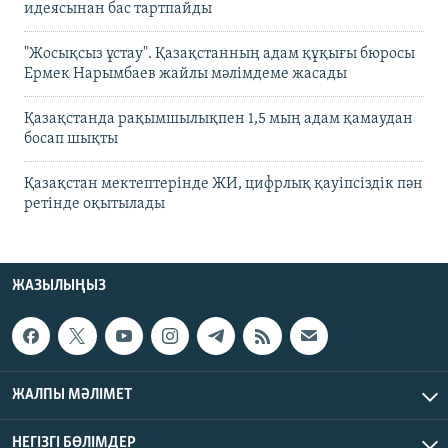
идеясынан бас тартпайды
"Жосықсыз ұстау". Қазақстанның адам құқығы бюросы
Ермек Нарымбаев жайлы мәлімдеме жасады
Қазақстанда рақымшылықпен 1,5 мың адам қамаудан
босап шықты
Қазақстан мектептерінде ЖИ, цифрлық қауіпсіздік пән
ретінде оқытылады
ЖАЗЫЛЫҢЫЗ
ЖАЛПЫ МӘЛІМЕТ
НЕГІЗГІ БӨЛІМДЕР