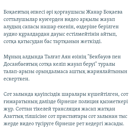
Боқаевтың әпкесі әрі қорғаушысы Жанар Боқаева
сотталушылар куәгерден видео арқылы жауап
алудың сапасы нашар екенін, өздеріне берілген
аудио құралдардан дауыс естілмейтінін айтып,
сотқа қатысудан бас тартқанын жеткізді.
Мұның алдында Талғат Аян өзінің "Бекбауов пен
Досанбаевтың сотқа келіп жауап беруі" туралы
талап-арызы орындалмаса аштық жариялайтынын
ескерткен.
Сот залында қауіпсіздік шаралары күшейтілген, сот
ғимаратының дәлізде бірнеше полиция қызметкері
жүр. Соттан тікелей трансляция жасап жатқан
Азаттық тілшісіне сот приставтары сот залынан тыс
жерде видео түсіруге бірнеше рет кедергі жасады.