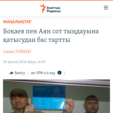
Accessibility
links
Skip
ЖАҢАЛЫҚТАР
to
ЖАҢАЛЫҚТАР
Боқаев пен Аян сот тыңдауына
main
САЯСАТ
content
қатысудан бас тартты
AZATTYQTV
Skip
to
Сәния ТОЙКЕН
ҚАҢТАР ОҚИҒАСЫ
main
18 қазан 2016 жыл, 16:19
АДАМ ҚҰҚЫҚТАРЫ
Navigation
Skip
ӘЛЕУМЕТ
Бөлісу
VPN-сіз оқу
to
ӘЛЕМ
Search
АРНАЙЫ ЖОБАЛАР
Русский