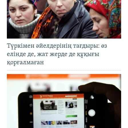
Түркімен әйелдерінің тағдыры: өз
елінде де, жат жерде де құқығы
қорғалмаған