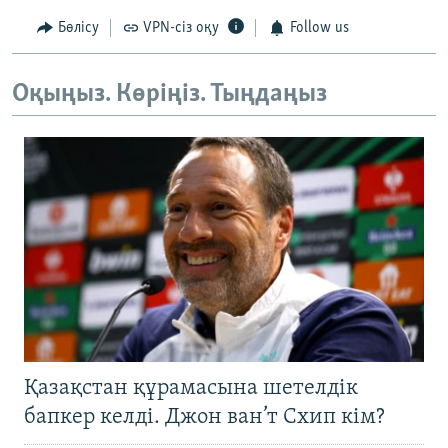
Бөлісу
VPN-сіз оқу
Follow us
Оқыңыз. Көріңіз. Тыңдаңыз
Қазақстан құрамасына шетелдік
бапкер келді. Джон ван’т Схип кім?