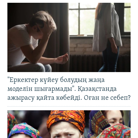
"Еркектер күйеу болудың жаңа
моделін шығармады". Қазақстанда
ажырасу қайта көбейді. Оған не себеп?