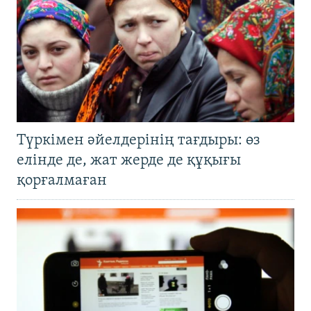
Түркімен әйелдерінің тағдыры: өз
елінде де, жат жерде де құқығы
қорғалмаған