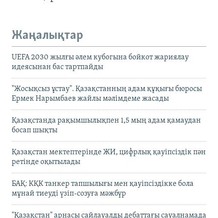
Жаңалықтар
UEFA 2030 жылғы әлем кубогына бойкот жариялау
идеясынан бас тартпайды
"Жосықсыз ұстау". Қазақстанның адам құқығы бюросы
Ермек Нарымбаев жайлы мәлімдеме жасады
Қазақстанда рақымшылықпен 1,5 мың адам қамаудан
босап шықты
Қазақстан мектептерінде ЖИ, цифрлық қауіпсіздік пән
ретінде оқытылады
БАҚ: КҚК танкер тапшылығы мен қауіпсіздікке бола
мұнай тиеуді үзіп-созуға мәжбүр
"Қазақстан" арнасы сайлауалды дебаттағы сауалнамада