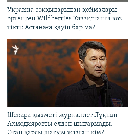
Украина соққыларынан қоймалары
өртенген Wildberries Қазақстанға көз
тікті: Астанаға қауіп бар ма?
Шекара қызметі журналист Лұқпан
Ахмедияровты елден шығармады.
Оған қарсы шағым жазған кім?