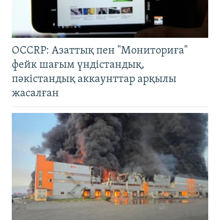
OCCRP: Азаттық пен "Мониториға"
фейк шағым үндістандық,
пәкістандық аккаунттар арқылы
жасалған