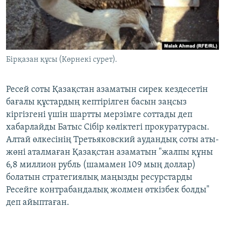
ЖАЗЫЛЫҢЫЗ
Басқа тілдерде
Бірқазан құсы (Көрнекі сурет).
Ресей соты Қазақстан азаматын сирек кездесетін
бағалы құстардың кептірілген басын заңсыз
кіргізгені үшін шартты мерзімге соттады деп
хабарлайды Батыс Сібір көліктегі прокуратурасы.
Алтай өлкесінің Третьяковский аудандық соты аты-
жөні аталмаған Қазақстан азаматын "жалпы құны
6,8 миллион рубль (шамамен 109 мың доллар)
болатын стратегиялық маңызды ресурстарды
Ресейге контрабандалық жолмен өткізбек болды"
деп айыптаған.