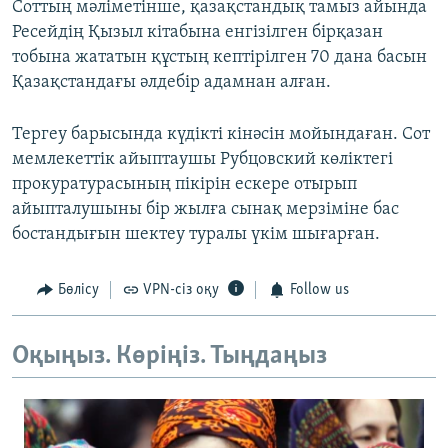
Соттың мәліметінше, қазақстандық тамыз айында
Ресейдің Қызыл кітабына енгізілген бірқазан
тобына жататын құстың кептірілген 70 дана басын
Қазақстандағы әлдебір адамнан алған.
Тергеу барысында күдікті кінәсін мойындаған. Сот
мемлекеттік айыптаушы Рубцовский көліктегі
прокуратурасының пікірін ескере отырып
айыпталушыны бір жылға сынақ мерзіміне бас
бостандығын шектеу туралы үкім шығарған.
Бөлісу
VPN-сіз оқу
Follow us
Оқыңыз. Көріңіз. Тыңдаңыз