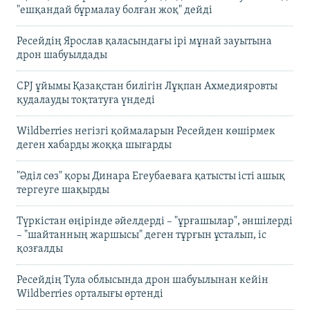
"ешқандай бұрмалау болған жоқ" дейді
Ресейдің Ярослав қаласындағы ірі мұнай зауытына
дрон шабуылдады
CPJ ұйымы Қазақстан билігін Лұқпан Ахмедияровты
қудалауды тоқтатуға үндеді
Wildberries негізгі қоймаларын Ресейден көшірмек
деген хабарды жоққа шығарды
"Әділ сөз" қоры Динара Егеубаеваға қатысты істі ашық
тергеуге шақырды
Түркістан өңірінде әйелдерді – "ұрғашылар", әншілерді
– "шайтанның жаршысы" деген тұрғын ұсталып, іс
қозғалды
Ресейдің Тула облысында дрон шабуылынан кейін
Wildberries орталығы өртенді