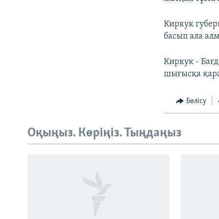
Киркук губе
басып ала ал
Киркук - Бағд
шығысқа қара
Бөлісу
Оқыңыз. Көріңіз. Тыңдаңыз
Русский