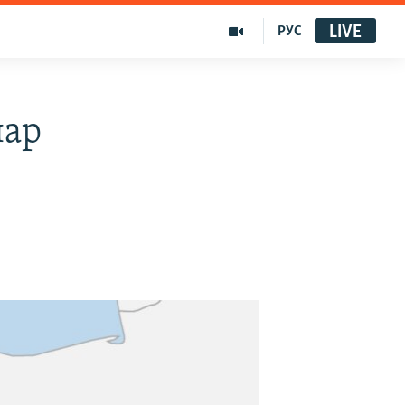
LIVE
РУС
лар