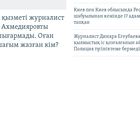
Киев пен Киев облысында Рес
шабуылынан кемінде 17 адам
 қызметі журналист
тапқан
 Ахмедияровты
шығармады. Оған
Журналист Динара Егеубаева
қылмыстық іс қозғалғанын а
шағым жазған кім?
Полиция түсініктеме бермеді
Путин елден кеткен ресейлі
құқығын шектейтін заңға қо
Қазақстанның сауда министр
кәсіпкерлерге отандық
маркетплейстерге басымдық
жайлы кеңес айтты
Қазақстанға шетелдіктерді 
рұқсатпен кіргізу жобасы та
бала туасың?":
ұсынылды
қ Азияда чайлдфри-