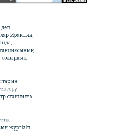
 деп
рлар Ирактың
анда,
 станциясының
із содырдың
аттарын
тексеру
тр станцияға
стік-
ын жүргізіп