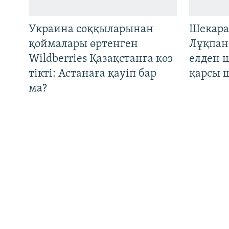
ЖАЗЫЛЫҢЫЗ
Украина соққыларынан
Шекара
қоймалары өртенген
Лұқпан
Wildberries Қазақстанға көз
елден 
Басқа тілдерде
тікті: Астанаға қауіп бар
қарсы 
ма?
Сот Ермек Нарымбаевты екі
"Қашан 
жарым жылға қамап,
Орталы