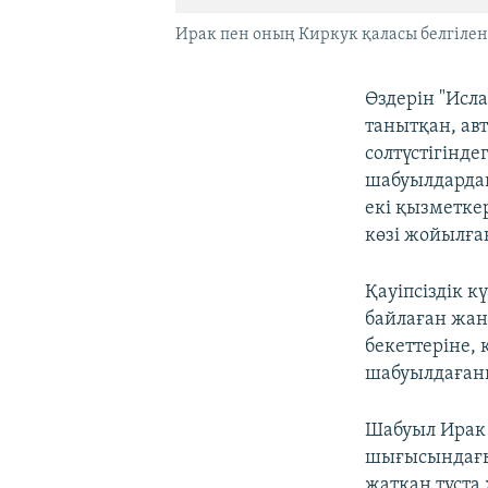
Ирак пен оның Киркук қаласы белгіленг
Өздерін "Исл
танытқан, ав
солтүстігінд
шабуылдардан
екі қызметкер
көзі жойылға
Қауіпсіздік 
байлаған жан
бекеттеріне,
шабуылдаған
Шабуыл Ирак 
шығысындағы 
жатқан тұста