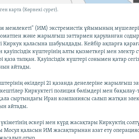
ен карта (Көрнекі сурет).
ам мемлекеті" (ИМ) экстремистік ұйымының мүшелері
томатпен және жарылғыш заттармен қаруланған соды
егі Киркук қаласына шабуылдады. Кейбір ақпарға қарағ
 қауіпсіздік күштерінің алты қызметкері мен электр
і қаза тапқан. Қауіпсіздік күштері сонымен қатар сег
нын айтады.
күштерінің өкілдері 21 қазанда денелеріне жарылғыш з
кештілер Киркуктегі полиция бөлімдері мен бақылау-
 қала сыртындағы Иран компаниясы салып жатқан элек
ын айтады.
үкіметінің әскері мен күрд жасақтары Киркуктің солтү
Мосул қаласын ИМ жасақтарынан азат ету операцияс
 жасалып отыр.