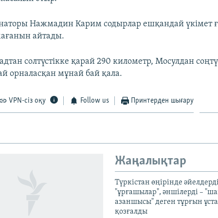
рнаторы Нажмадин Карим содырлар ешқандай үкімет 
мағанын айтады.
адтан солтүстікке қарай 290 километр, Мосулдан соңтү
й орналасқан мұнай бай қала.
VPN-сіз оқу
Follow us
Принтерден шығару
Жаңалықтар
Түркістан өңірінде әйелдерді
"ұрғашылар", әншілерді – "
азаншысы" деген тұрғын ұста
қозғалды