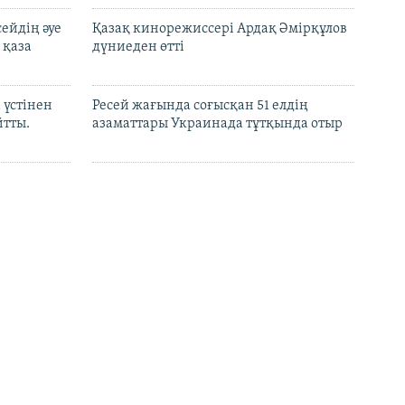
ейдің әуе
Қазақ кинорежиссері Ардақ Әмірқұлов
 қаза
дүниеден өтті
 үстінен
Ресей жағында соғысқан 51 елдің
йтты.
азаматтары Украинада тұтқында отыр
ктердің
АҚШ Ресейдің құрлықтағы әскеріне
л қойды
қарсы санкция енгізді
і
Ресейлік шенеунік Мәскеу мен Астана
маркетплейстерді біріктірмек дейді
 беру
электронды
Қазақстан мұнайын КҚК
лқыға
терминалынан танкерге тиеу қайта
жалғасты – медиа