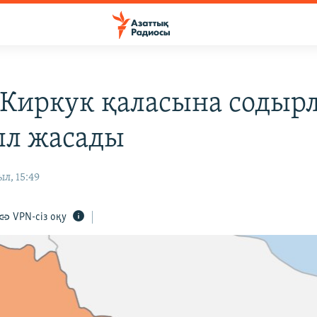
 Киркук қаласына содыр
л жасады
л, 15:49
VPN-сіз оқу