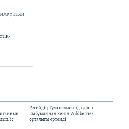
ғимаратын
стік-
 –
Ресейдің Тула облысында дрон
шайтанның
шабуылынан кейін Wildberries
лып, іс
орталығы өртенді