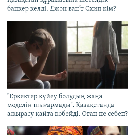
Қазақстан құрамасына шетелдік
бапкер келді. Джон ван’т Схип кім?
"Еркектер күйеу болудың жаңа
моделін шығармады". Қазақстанда
ажырасу қайта көбейді. Оған не себеп?