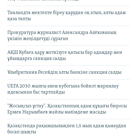
Таиландта мектепте біреу қарудан оқ атып, алты адам
қаза тапты
Прокуратура журналист Александра Алёхованың
үкімін жеңілдетуді сұраған
АҚШ Кубаға қару жеткізуге қатысы бар адамдар мен
ұйымдарға санкция салды
Ұлыбритания Ресейдің алты банкіне санкция салды
UEFA 2030 жылғы әлем кубогына бойкот жариялау
идеясынан бас тартпайды
"Жосықсыз ұстау". Қазақстанның адам құқығы бюросы
Ермек Нарымбаев жайлы мәлімдеме жасады
Қазақстанда рақымшылықпен 1,5 мың адам қамаудан
босап шықты