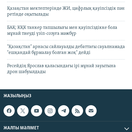
Қазақстан мектептерінде ЖИ, цифрлық қауіпсіздік пән
ретінде оқытылады
БАҚ: КҚК танкер тапшылығы мен қауіпсіздікке бола
мұнай тиеуді үзіп-созуға мәжбүр
"Қазақстан" арнасы сайлауалды дебаттағы сауалнамада
"ешқандай бұрмалау болған жоқ" дейді
Ресейдің Ярослав қаласындағы ірі мұнай зауытына
дрон шабуылдады
ЖАЗЫЛЫҢЫЗ
ЖАЛПЫ МӘЛІМЕТ