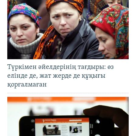
Түркімен әйелдерінің тағдыры: өз
елінде де, жат жерде де құқығы
қорғалмаған