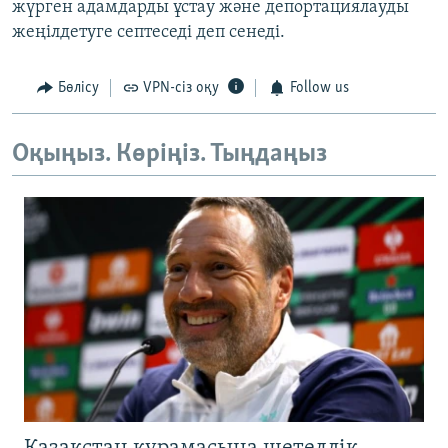
жүрген адамдарды ұстау және депортациялауды
жеңілдетуге септеседі деп сенеді.
Бөлісу
VPN-сіз оқу
Follow us
Оқыңыз. Көріңіз. Тыңдаңыз