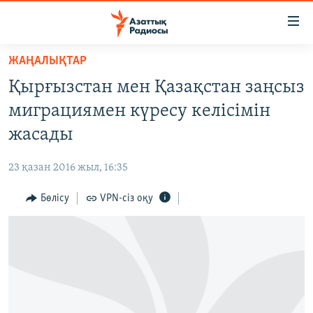
Accessibility
links
Skip
ЖАҢАЛЫҚТАР
to
ЖАҢАЛЫҚТАР
Қырғызстан мен Қазақстан заңсыз
main
САЯСАТ
content
миграциямен күресу келісімін
AZATTYQTV
Skip
жасады
to
ҚАҢТАР ОҚИҒАСЫ
main
23 қазан 2016 жыл, 16:35
АДАМ ҚҰҚЫҚТАРЫ
Navigation
Skip
Бөлісу
VPN-сіз оқу
ӘЛЕУМЕТ
to
ӘЛЕМ
Search
АРНАЙЫ ЖОБАЛАР
Русский