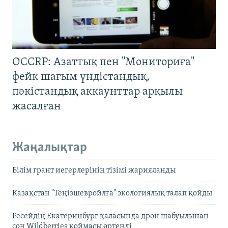
OCCRP: Азаттық пен "Мониториға"
фейк шағым үндістандық,
пәкістандық аккаунттар арқылы
жасалған
Жаңалықтар
Білім грант иегерлерінің тізімі жарияланды
Қазақстан "Теңізшевройлға" экологиялық талап қойды
Ресейдің Екатеринбург қаласында дрон шабуылынан
соң Wildberries қоймасы өртенді