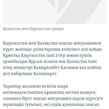
ЖАЗЫЛЫҢЫЗ
Басқа тілдерде
Қазақстан мен Қырғызстан тулары.
Қырғызстан мен Қазақстан заңсыз миграциямен
күрес жөнінде үкіметаралық келісімге қол қойды.
Құжатқа Қырғызстан ішкі істер министрінің
орынбасары Курсан Асанов пен Қазақстан ішкі
істер министрі Қалмұханбет Қасымов қол қойған
деп хабарлады Қазақпарат.
Тараптар жасалған келісім өзара
ынтымақтастықтың құқықтық негізін қалауға,
сонымен бірге заңсыз миграцияға қарсы күресуге
мүмкіндік туғызып, екі елдің аумағында заңсыз