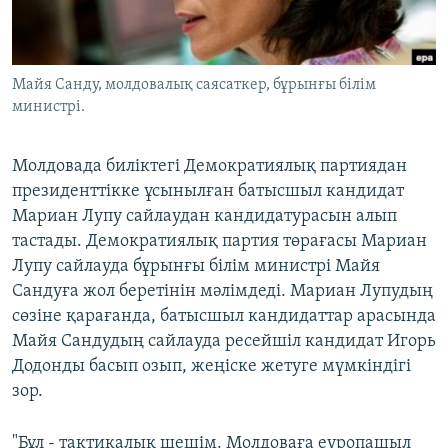
ЖАЗЫЛЫҢЫЗ
Майя Санду, молдовалық саясаткер, бұрынғы білім
министрі.
Басқа тілдерде
Молдовада биліктегі Демократиялық партиядан
президенттікке ұсынылған батысшыл кандидат
Мариан Лупу сайлаудан кандидатурасын алып
тастады. Демократиялық партия төрағасы Мариан
Лупу сайлауда бұрынғы білім министрі Майя
Сандуға жол беретінін мәлімдеді. Мариан Лупудың
сөзіне қарағанда, батысшыл кандидаттар арасында
Майя Сандудың сайлауда ресейшіл кандидат Игорь
Додонды басып озып, жеңіске жетуге мүмкіндігі
зор.
"Бұл - тактикалық шешім. Молдоваға еуропашыл