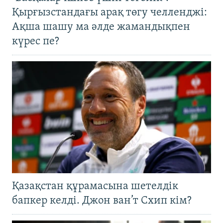
Қырғызстандағы арақ төгу челленджі:
Ақша шашу ма әлде жамандықпен
күрес пе?
Қазақстан құрамасына шетелдік
бапкер келді. Джон ван’т Схип кім?