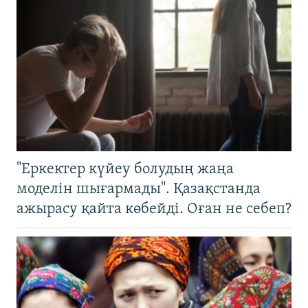
"Еркектер күйеу болудың жаңа
моделін шығармады". Қазақстанда
ажырасу қайта көбейді. Оған не себеп?