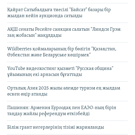
Қайрат Сатыбалдыға тиесілі "Байсат" базары бір
жылдан кейін аукционда сатылды
АҚШ сенаты Ресейге санкция салатын "Линдси Грэм
заң жобасын" мақұлдады
Wildberries қоймаларының бір бөлігін "Қазақстан,
Өзбекстан және Беларуське көшірмек"
YouTube видеохостинг қызметі "Русская община"
ұйымының екі арнасын бұғаттады
Орталық Азия 2025 жылы әлемде туризм ең жылдам
өскен өңір атанды
Пашинян: Армения Еуроодақ пен ЕАЭО-ның бірін
таңдау жайлы референдум өткізбейді
Білім грант иегерлерінің тізімі жарияланды