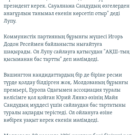
президент керек. Сауалнама Сандудың өзгелерден
анағұрлым танымал екенін көрсетіп отыр" деді
Лупу.
Коммунистік партияның бұрынғы мүшесі Игорь
Додон Ресеймен байланысты нығайтуға
шақырады. Ол Лупу сайлауға қатысудан "АҚШ-тың
қысыманан бас тартты" деп мәлімдеді.
Вашингтон кандидаттардың бір де біріне ресми
түрде қолдау білдірген жоқ. Молдованың бұрынғы
премьері, Еуропа Одағымен ассоциация туралы
келісімге қол қойған Юрий Лянкэ өзінің Майя
Сандудың мүддесі үшін сайлаудан бас тартатыны
туралы ақпарды терістеді. Ол ойлануға өзіне
көбірек уақыт керек екенін мәлімдеді.