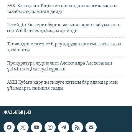
БАҚ: Қазақстан Теңіз кен орнында экологиялық заң
талабы сақталмаған дейді
Ресейдің Екатеринбург қаласында дрон шабуылынан
соң Wildberries қоймасы өртенді
Таиландта мектепте біреу қарудан оқ атып, алты адам
қаза тапты
Прокуратура журналист Александра Алёхованың
үкімін жеңілдетуді сұраған
АҚШ Кубаға қару жеткізуге қатысы бар адамдар мен
ұйымдарға санкция салды
ЖАЗЫЛЫҢЫЗ