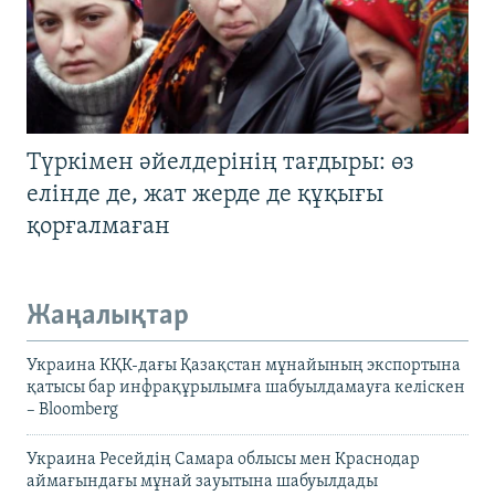
Түркімен әйелдерінің тағдыры: өз
елінде де, жат жерде де құқығы
қорғалмаған
Жаңалықтар
Украина КҚК-дағы Қазақстан мұнайының экспортына
қатысы бар инфрақұрылымға шабуылдамауға келіскен
– Bloomberg
Украина Ресейдің Самара облысы мен Краснодар
аймағындағы мұнай зауытына шабуылдады