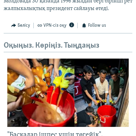
Молдовада 30 қазанда 1996 жылдан бері бірінші рет
жалпыхалықтық президент сайлауы өтеді.
Бөлісу
VPN-сіз оқу
Follow us
Оқыңыз. Көріңіз. Тыңдаңыз
"Басқалар ішпес үшін төгейік".