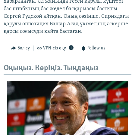
хабарланған. Ол жайында Ресей қарулы күштері
бас штабының бас жедел басқармасы бастығы
Сергей Рудской айтқан. Оның сөзінше, Сириядағы
қарулы оппозиция Башар Асад үкіметінің әскеріне
қарсы соғысуды қайта бастаған.
Бөлісу
VPN-сіз оқу
Follow us
Оқыңыз. Көріңіз. Тыңдаңыз