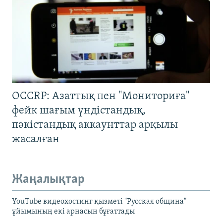
OCCRP: Азаттық пен "Мониториға"
фейк шағым үндістандық,
пәкістандық аккаунттар арқылы
жасалған
Жаңалықтар
YouTube видеохостинг қызметі "Русская община"
ұйымының екі арнасын бұғаттады