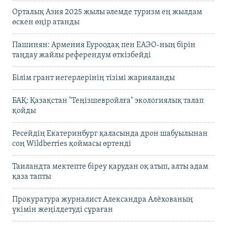
Орталық Азия 2025 жылы әлемде туризм ең жылдам
өскен өңір атанды
Пашинян: Армения Еуроодақ пен ЕАЭО-ның бірін
таңдау жайлы референдум өткізбейді
Білім грант иегерлерінің тізімі жарияланды
БАҚ: Қазақстан "Теңізшевройлға" экологиялық талап
қойды
Ресейдің Екатеринбург қаласында дрон шабуылынан
соң Wildberries қоймасы өртенді
Таиландта мектепте біреу қарудан оқ атып, алты адам
қаза тапты
Прокуратура журналист Александра Алёхованың
үкімін жеңілдетуді сұраған