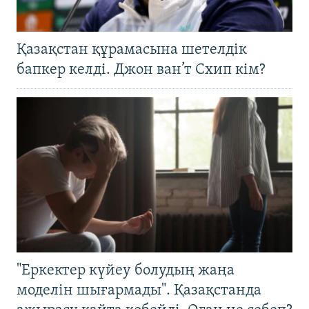
Қазақстан құрамасына шетелдік
бапкер келді. Джон ван’т Схип кім?
"Еркектер күйеу болудың жаңа
моделін шығармады". Қазақстанда