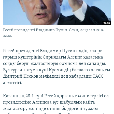
ЖАЗЫЛЫҢЫЗ
Басқа тілдерде
Ресей президенті Владимир Путин. Сочи, 27 қазан 2016
жыл.
Ресей президенті Владимир Путин елдің әскери-
ғарыш күштерінің Сириядағы Алеппо қаласына
соққы беруді жалғастыруы орынсыз деп санайды.
Бұл туралы жұма күні Кремльдің баспасөз хатшысы
Дмитрий Песков мәлімдеді деп хабарлады ТАСС
агенттігі.
Қазанның 28-і күні Ресей қорғаныс министрлігі ел
президентіне Алеппоға әуе шабуылын қайта
жалғастыру жөнінде өтініш білдіргені туралы