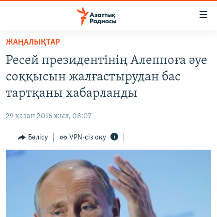
Accessibility
links
Skip
ЖАҢАЛЫҚТАР
to
ЖАҢАЛЫҚТАР
Ресей президентінің Алеппоға әуе
main
САЯСАТ
content
соққысын жалғастырудан бас
AZATTYQTV
Skip
тартқаны хабарланды
to
ҚАҢТАР ОҚИҒАСЫ
main
29 қазан 2016 жыл, 08:07
АДАМ ҚҰҚЫҚТАРЫ
Navigation
Skip
Бөлісу
VPN-сіз оқу
ӘЛЕУМЕТ
to
ӘЛЕМ
Search
АРНАЙЫ ЖОБАЛАР
Русский