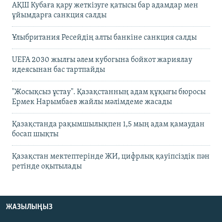
АҚШ Кубаға қару жеткізуге қатысы бар адамдар мен
ұйымдарға санкция салды
Ұлыбритания Ресейдің алты банкіне санкция салды
UEFA 2030 жылғы әлем кубогына бойкот жариялау
идеясынан бас тартпайды
"Жосықсыз ұстау". Қазақстанның адам құқығы бюросы
Ермек Нарымбаев жайлы мәлімдеме жасады
Қазақстанда рақымшылықпен 1,5 мың адам қамаудан
босап шықты
Қазақстан мектептерінде ЖИ, цифрлық қауіпсіздік пән
ретінде оқытылады
ЖАЗЫЛЫҢЫЗ