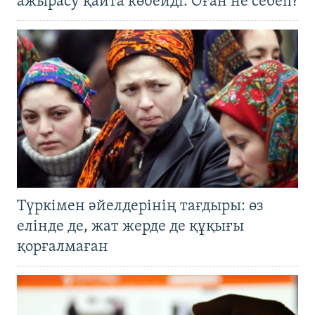
ажырасу қайта көбейді. Оған не себеп?
Түркімен әйелдерінің тағдыры: өз
елінде де, жат жерде де құқығы
қорғалмаған