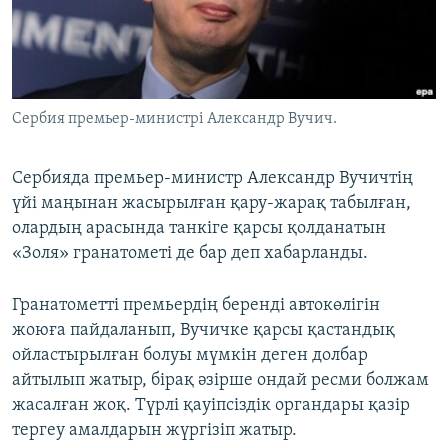
ЖАЗЫЛЫҢЫЗ
Басқа тілдерде
Сербия премьер-министрі Александр Вучич.
Сербияда премьер-министр Александр Вучичтің
үйі маңынан жасырылған қару-жарақ табылған,
олардың арасында танкіге қарсы қолданатын
«Золя» гранатометі де бар деп хабарланды.
Гранатометті премьердің беренді автокөлігін
жоюға пайдаланып, Вучичке қарсы қастандық
ойластырылған болуы мүмкін деген долбар
айтылып жатыр, бірақ әзірше ондай ресми болжам
жасалған жоқ. Түрлі қауіпсіздік органдары қазір
тергеу амалдарын жүргізіп жатыр.