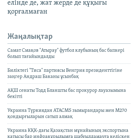
елінде де, жат жерде де құқығы
қорғалмаған
Жаңалықтар
Самат Смақов "Атырау" футбол клубының бас бапкері
болып тағайындалды
Биліктегі "Тиса" партиясы Венгрия президенттігіне
заңгер Андраш Баканы ұсынбақ
АҚШ сенаты Тодд Бланшты бас прокурор лауазымына
бекітті
Украина Түркиядан ATACMS зымырандары мен M270
қондырғыларын сатып алмақ
Украина КҚК-дағы Қазақстан мұнайының экспортына
қатысы бар инфрақұрылымға шабуылдамауға келіскен