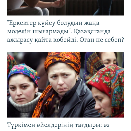
"Еркектер күйеу болудың жаңа
моделін шығармады". Қазақстанда
ажырасу қайта көбейді. Оған не себеп?
Түркімен әйелдерінің тағдыры: өз