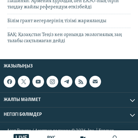
Пашинян: Армения Еуроодақ пен ЕАЭО-ның бірін
таңдау жайлы референдум өткізбейді
Білім грант иегерлерінің тізімі жарияланды
БАҚ: Қазақстан Теңіз кен орнында экологиялық заң
талабы сақталмаған дейді
ЖАЗЫЛЫҢЫЗ
ЖАЛПЫ МӘЛІМЕТ
НЕГІЗГІ БӨЛІМДЕР
Азат Еуропа / Азаттық радиосы © 2026, Inc. | Барлық
құқықтары қорғалған