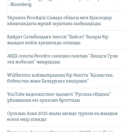
– Bloomberg
Украина Ресейдің Самара облысы мен Краснодар
аймағындағы мұнай зауытына шабуылдады
Қайрат Сатыбалдыға тиесілі "Байсат" базары бір
жылдан кейін аукционда сатылды
АҚШ сенаты Ресейге санкция салатын "Линдси Грэм
заң жобасын" мақұлдады
Wildberries қоймаларының бір бөлігін "Қазақстан,
Өзбекстан және Беларуське көшірмек"
YouTube видеохостинг қызметі "Русская община"
ұйымының екі арнасын бұғаттады
Орталық Азия 2025 жылы әлемде туризм ең жылдам
өскен өңір атанды