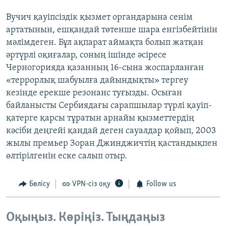
Вучич қауіпсіздік қызмет органдарына сенім
артатынын, ешқандай төтенше шара енгізбейтінін
мәлімдеген. Бұл ақпарат аймақта болып жатқан
әртүрлі оқиғалар, соның ішінде әсіресе
Черногорияда қазанның 16-сына жоспарланған
«террорлық шабуылға дайындықты» тергеу
кезінде ерекше резонанс туғызды. Осыған
байланысты Сербиядағы сарапшылар түрлі қауіп-
қатерге қарсы тұратын арнайы қызметтердің
кәсіби деңгейі қандай деген сауалдар қойып, 2003
жылы премьер Зоран Джинджичтің қастандықпен
өлтірілгенін еске салып отыр.
Бөлісу
VPN-сіз оқу
Follow us
Оқыңыз. Көріңіз. Тыңдаңыз