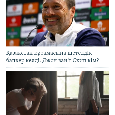
Қазақстан құрамасына шетелдік
бапкер келді. Джон ван’т Схип кім?