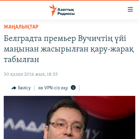
Accessibility
links
Skip
ЖАҢАЛЫҚТАР
to
ЖАҢАЛЫҚТАР
Белградта премьер Вучичтің үйі
main
САЯСАТ
content
маңынан жасырылған қару-жарақ
AZATTYQTV
Skip
табылған
to
ҚАҢТАР ОҚИҒАСЫ
main
30 қазан 2016 жыл, 18:33
АДАМ ҚҰҚЫҚТАРЫ
Navigation
Skip
Бөлісу
VPN-сіз оқу
ӘЛЕУМЕТ
to
ӘЛЕМ
Search
АРНАЙЫ ЖОБАЛАР
Русский