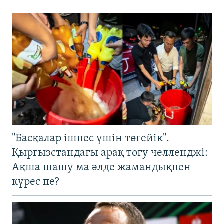
"Басқалар ішпес үшін төгейік".
Қырғызстандағы арақ төгу челленджі:
Ақша шашу ма әлде жамандықпен
күрес пе?