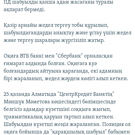
ІІД шабуылды қанша адам жасағаны туралы
ақпарат бермеді.
Қазір арнайы жедел тергеу тобы құрылып,
шабуылдағандарды анықтау және ұстау үшін жедел
және тергеу шаралары жүргізіліп жатыр.
Оқиға ВТБ банкі мен "Сбербанк" орналасқан
ғимарат алдында болған. Оқиғаға куә
болғандардың айтуына қарағанда, екі адамның
бірі жараланып, жедел жәрдем көлігі алып кеткен.
25 қазанда Алматыда "ЦентрКредит Банктің"
Мәншүк Мәметова көшесіндегі бөлімшесінде
белгісіз адамдар күзетшіні соққыға жығып,
травмитикалық қаруын тартып алып кеткен.
Шабуылдан күзетші жеңіл жараланған. Полиция ол
оқиға бойынша да "қарақшылық шабуыл" бабымен