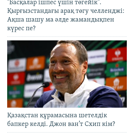
"Басқалар ішпес үшін төгейік".
Қырғызстандағы арақ төгу челленджі:
Ақша шашу ма әлде жамандықпен
күрес пе?
Қазақстан құрамасына шетелдік
бапкер келді. Джон ван’т Схип кім?