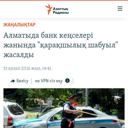
Accessibility
links
Skip
ЖАҢАЛЫҚТАР
to
ЖАҢАЛЫҚТАР
Алматыда банк кеңселері
main
САЯСАТ
content
жанында "қарақшылық шабуыл"
AZATTYQTV
Skip
жасалды
to
ҚАҢТАР ОҚИҒАСЫ
main
31 қазан 2016 жыл, 14:41
АДАМ ҚҰҚЫҚТАРЫ
Navigation
Skip
Бөлісу
VPN-сіз оқу
ӘЛЕУМЕТ
to
ӘЛЕМ
Search
АРНАЙЫ ЖОБАЛАР
Русский