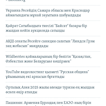
Украина Ресейдің Самара облысы мен Краснодар
аймағындағы мұнай зауытына шабуылдады
Қайрат Сатыбалдыға тиесілі "Байсат" базары бір
жылдан кейін аукционда сатылды
АҚШ сенаты Ресейге санкция салатын "Линдси Грэм
заң жобасын" мақұлдады
Wildberries қоймаларының бір бөлігін "Қазақстан,
Өзбекстан және Беларуське көшірмек"
YouTube видеохостинг қызметі "Русская община"
ұйымының екі арнасын бұғаттады
Орталық Азия 2025 жылы әлемде туризм ең жылдам
өскен өңір атанды
Пашинян: Армения Еуроодақ пен ЕАЭО-ның бірін