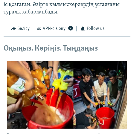
іс қозғаған. Әзірге қылмыскерлердің ұсталғаны
туралы хабарланбады.
Бөлісу
VPN-сіз оқу
Follow us
Оқыңыз. Көріңіз. Тыңдаңыз