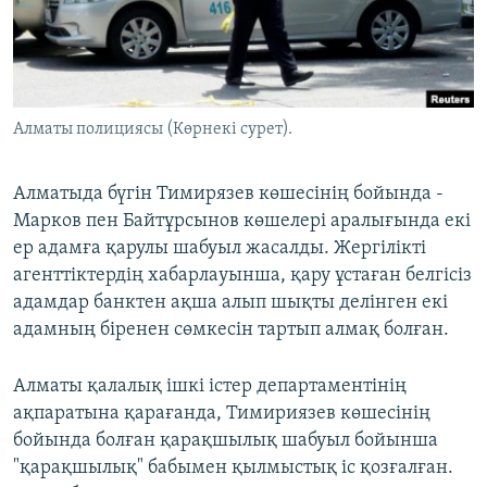
ЖАЗЫЛЫҢЫЗ
Басқа тілдерде
Алматы полициясы (Көрнекі сурет).
Алматыда бүгін Тимирязев көшесінің бойында -
Марков пен Байтұрсынов көшелері аралығында екі
ер адамға қарулы шабуыл жасалды. Жергілікті
агенттіктердің хабарлауынша, қару ұстаған белгісіз
адамдар банктен ақша алып шықты делінген екі
адамның біренен сөмкесін тартып алмақ болған.
Алматы қалалық ішкі істер департаментінің
ақпаратына қарағанда, Тимириязев көшесінің
бойында болған қарақшылық шабуыл бойынша
"қарақшылық" бабымен қылмыстық іс қозғалған.