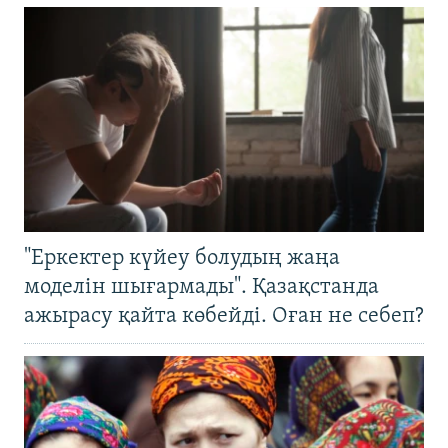
"Еркектер күйеу болудың жаңа
моделін шығармады". Қазақстанда
ажырасу қайта көбейді. Оған не себеп?