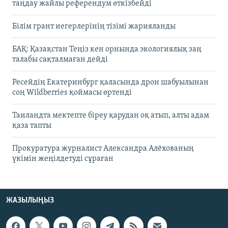
таңдау жайлы референдум өткізбейді
Білім грант иегерлерінің тізімі жарияланды
БАҚ: Қазақстан Теңіз кен орнында экологиялық заң
талабы сақталмаған дейді
Ресейдің Екатеринбург қаласында дрон шабуылынан
соң Wildberries қоймасы өртенді
Таиландта мектепте біреу қарудан оқ атып, алты адам
қаза тапты
Прокуратура журналист Александра Алёхованың
үкімін жеңілдетуді сұраған
ЖАЗЫЛЫҢЫЗ