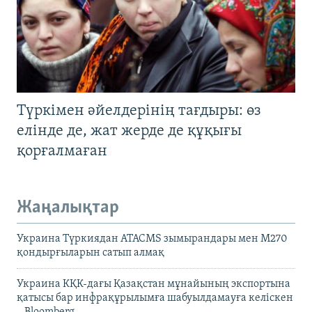
Түркімен әйелдерінің тағдыры: өз
елінде де, жат жерде де құқығы
қорғалмаған
Жаңалықтар
Украина Түркиядан ATACMS зымырандары мен M270
қондырғыларын сатып алмақ
Украина КҚК-дағы Қазақстан мұнайының экспортына
қатысы бар инфрақұрылымға шабуылдамауға келіскен
– Bloomberg