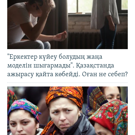
"Еркектер күйеу болудың жаңа
моделін шығармады". Қазақстанда
ажырасу қайта көбейді. Оған не себеп?