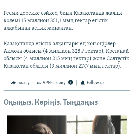
Ресми дерекке сәйкес, биыл Қазақстанда жалпы
көлемі 15 миллион 351,1 мың гектар егістік
алқабынан астық жиналған.
Қазақстанда егістік алқаптары ең көп өңірлер –
Ақмола облысы (4 миллион 328,7 гектар), Қостанай
облысы (4 миллион 215 мың гектар) және Солтүстік
Қазақстан облысы (3 миллион 217,7 мың гектар).
Бөлісу
VPN-сіз оқу
Follow us
Оқыңыз. Көріңіз. Тыңдаңыз