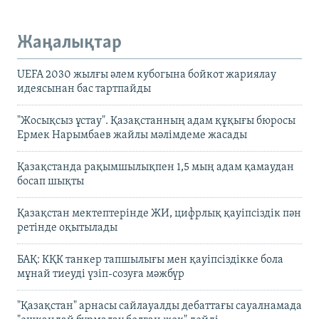
Жаңалықтар
UEFA 2030 жылғы әлем кубогына бойкот жариялау
идеясынан бас тартпайды
"Жосықсыз ұстау". Қазақстанның адам құқығы бюросы
Ермек Нарымбаев жайлы мәлімдеме жасады
Қазақстанда рақымшылықпен 1,5 мың адам қамаудан
босап шықты
Қазақстан мектептерінде ЖИ, цифрлық қауіпсіздік пән
ретінде оқытылады
БАҚ: КҚК танкер тапшылығы мен қауіпсіздікке бола
мұнай тиеуді үзіп-созуға мәжбүр
"Қазақстан" арнасы сайлауалды дебаттағы сауалнамада