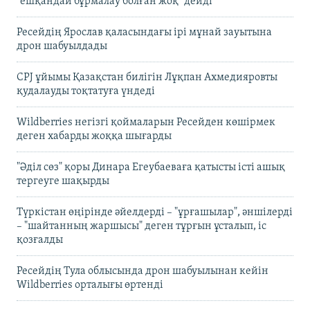
"ешқандай бұрмалау болған жоқ" дейді
Ресейдің Ярослав қаласындағы ірі мұнай зауытына
дрон шабуылдады
CPJ ұйымы Қазақстан билігін Лұқпан Ахмедияровты
қудалауды тоқтатуға үндеді
Wildberries негізгі қоймаларын Ресейден көшірмек
деген хабарды жоққа шығарды
"Әділ сөз" қоры Динара Егеубаеваға қатысты істі ашық
тергеуге шақырды
Түркістан өңірінде әйелдерді – "ұрғашылар", әншілерді
– "шайтанның жаршысы" деген тұрғын ұсталып, іс
қозғалды
Ресейдің Тула облысында дрон шабуылынан кейін
Wildberries орталығы өртенді