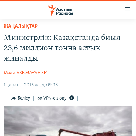
Accessibility
links
Skip
ЖАҢАЛЫҚТАР
to
ЖАҢАЛЫҚТАР
Министрлік: Қазақстанда биыл
main
САЯСАТ
content
23,6 миллион тонна астық
AZATTYQTV
Skip
жиналды
to
ҚАҢТАР ОҚИҒАСЫ
main
Мәди БЕКМАҒАНБЕТ
АДАМ ҚҰҚЫҚТАРЫ
Navigation
Skip
1 қараша 2016 жыл, 09:38
ӘЛЕУМЕТ
to
ӘЛЕМ
Бөлісу
VPN-сіз оқу
Search
АРНАЙЫ ЖОБАЛАР
Русский