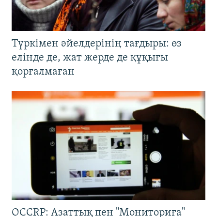
Түркімен әйелдерінің тағдыры: өз
елінде де, жат жерде де құқығы
қорғалмаған
OCCRP: Азаттық пен "Мониториға"