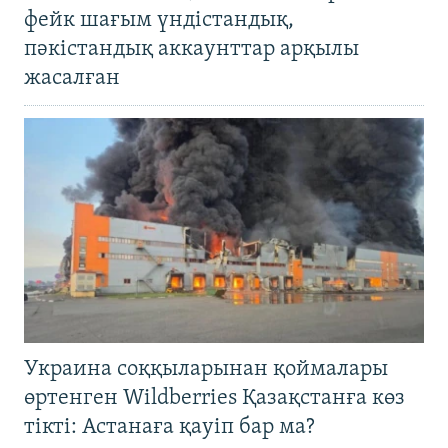
фейк шағым үндістандық,
пәкістандық аккаунттар арқылы
жасалған
Украина соққыларынан қоймалары
өртенген Wildberries Қазақстанға көз
тікті: Астанаға қауіп бар ма?