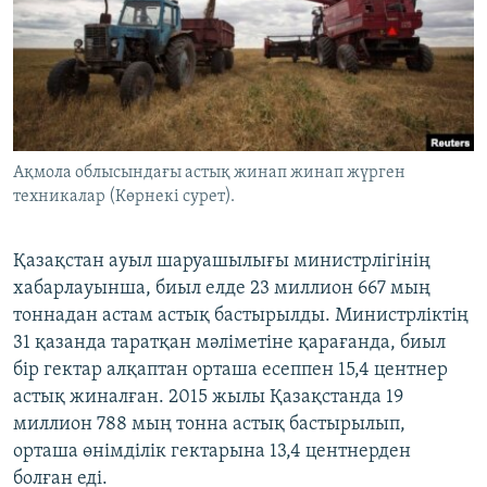
ЖАЗЫЛЫҢЫЗ
Басқа тілдерде
Ақмола облысындағы астық жинап жинап жүрген
техникалар (Көрнекі сурет).
Қазақстан ауыл шаруашылығы министрлігінің
хабарлауынша, биыл елде 23 миллион 667 мың
тоннадан астам астық бастырылды. Министрліктің
31 қазанда таратқан мәліметіне қарағанда, биыл
бір гектар алқаптан орташа есеппен 15,4 центнер
астық жиналған. 2015 жылы Қазақстанда 19
миллион 788 мың тонна астық бастырылып,
орташа өнімділік гектарына 13,4 центнерден
болған еді.