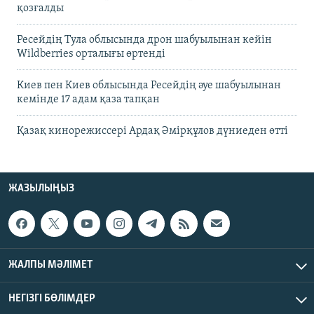
қозғалды
Ресейдің Тула облысында дрон шабуылынан кейін
Wildberries орталығы өртенді
Киев пен Киев облысында Ресейдің әуе шабуылынан
кемінде 17 адам қаза тапқан
Қазақ кинорежиссері Ардақ Әмірқұлов дүниеден өтті
ЖАЗЫЛЫҢЫЗ
ЖАЛПЫ МӘЛІМЕТ
НЕГІЗГІ БӨЛІМДЕР