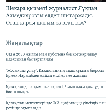
Шекара қызметі журналист Лұқпан
Ахмедияровты елден шығармады.
Оған қарсы шағым жазған кім?
Жаңалықтар
UEFA 2030 жылғы әлем кубогына бойкот жариялау
идеясынан бас тартпайды
"Жосықсыз ұстау". Қазақстанның адам құқығы бюросы
Ермек Нарымбаев жайлы мәлімдеме жасады
Қазақстанда рақымшылықпен 1,5 мың адам қамаудан
босап шықты
Қазақстан мектептерінде ЖИ, цифрлық қауіпсіздік пән
ретінде оқытылады