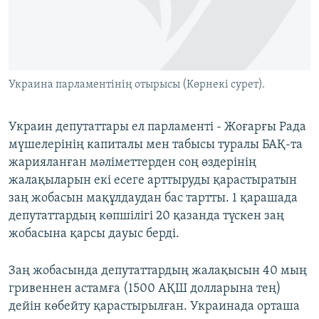
ЖАЗЫЛЫҢЫЗ
Басқа тілдерде
Украина парламентінің отырысы (Көрнекі сурет).
Украин депутаттары ел парламенті - Жоғарғы Рада
мүшелерінің капиталы мен табысы туралы БАҚ-та
жарияланған мәліметтерден соң өздерінің
жалақыларын екі есеге арттыруды қарастыратын
заң жобасын мақұлдаудан бас тартты. 1 қарашада
депутаттардың көпшілігі 20 қазанда түскен заң
жобасына қарсы дауыс берді.
Заң жобасында депутаттардың жалақысын 40 мың
гривеннен астамға (1500 АҚШ долларына тең)
дейін көбейту қарастырылған. Украинада орташа