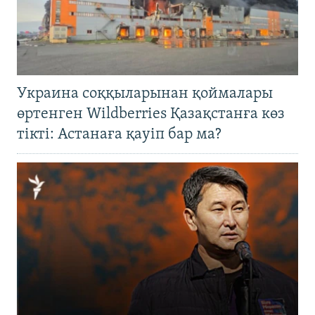
Украина соққыларынан қоймалары
өртенген Wildberries Қазақстанға көз
тікті: Астанаға қауіп бар ма?