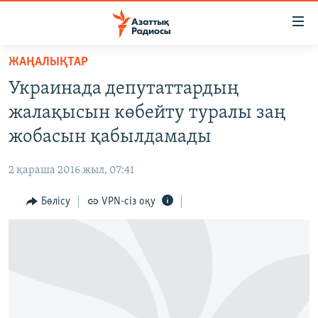
Accessibility
links
Skip
ЖАҢАЛЫҚТАР
to
ЖАҢАЛЫҚТАР
Украинада депутаттардың
main
САЯСАТ
content
жалақысын көбейту туралы заң
AZATTYQTV
Skip
жобасын қабылдамады
to
ҚАҢТАР ОҚИҒАСЫ
main
2 қараша 2016 жыл, 07:41
АДАМ ҚҰҚЫҚТАРЫ
Navigation
Skip
Бөлісу
VPN-сіз оқу
ӘЛЕУМЕТ
to
ӘЛЕМ
Search
АРНАЙЫ ЖОБАЛАР
Русский