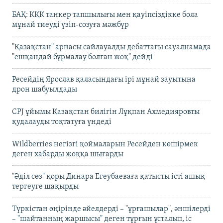
БАҚ: КҚК танкер тапшылығы мен қауіпсіздікке бола
мұнай тиеуді үзіп-созуға мәжбүр
"Қазақстан" арнасы сайлауалды дебаттағы сауалнамада
"ешқандай бұрмалау болған жоқ" дейді
Ресейдің Ярослав қаласындағы ірі мұнай зауытына
дрон шабуылдады
CPJ ұйымы Қазақстан билігін Лұқпан Ахмедияровты
қудалауды тоқтатуға үндеді
Wildberries негізгі қоймаларын Ресейден көшірмек
деген хабарды жоққа шығарды
"Әділ сөз" қоры Динара Егеубаеваға қатысты істі ашық
тергеуге шақырды
Түркістан өңірінде әйелдерді – "ұрғашылар", әншілерді
– "шайтанның жаршысы" деген тұрғын ұсталып, іс