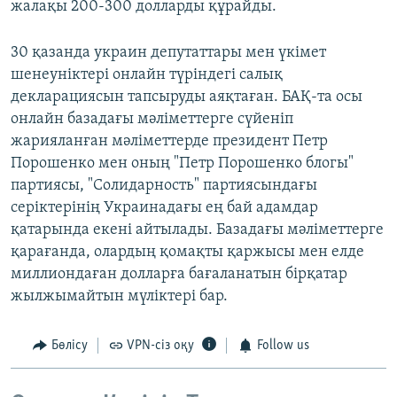
жалақы 200-300 долларды құрайды.
30 қазанда украин депутаттары мен үкімет
шенеуніктері онлайн түріндегі салық
декларациясын тапсыруды аяқтаған. БАҚ-та осы
онлайн базадағы мәліметтерге сүйеніп
жарияланған мәліметтерде президент Петр
Порошенко мен оның "Петр Порошенко блогы"
партиясы, "Солидарность" партиясындағы
серіктерінің Украинадағы ең бай адамдар
қатарында екені айтылады. Базадағы мәліметтерге
қарағанда, олардың қомақты қаржысы мен елде
миллиондаған долларға бағаланатын бірқатар
жылжымайтын мүліктері бар.
Бөлісу
VPN-сіз оқу
Follow us