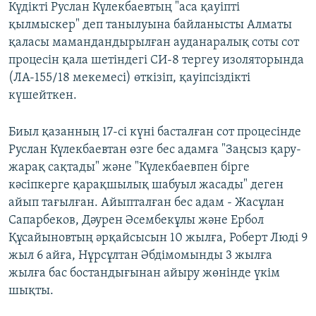
Күдікті Руслан Күлекбаевтың "аса қауіпті
қылмыскер" деп танылуына байланысты Алматы
қаласы мамандандырылған ауданаралық соты сот
процесін қала шетіндегі СИ-8 тергеу изоляторында
(ЛА-155/18 мекемесі) өткізіп, қауіпсіздікті
күшейткен.
Биыл қазанның 17-сі күні басталған сот процесінде
Руслан Күлекбаевтан өзге бес адамға "Заңсыз қару-
жарақ сақтады" және "Күлекбаевпен бірге
кәсіпкерге қарақшылық шабуыл жасады" деген
айып тағылған. Айыпталған бес адам - Жасұлан
Сапарбеков, Дәурен Әсембекұлы және Ербол
Құсайыновтың әрқайсысын 10 жылға, Роберт Люді 9
жыл 6 айға, Нұрсұлтан Әбдімомынды 3 жылға
жылға бас бостандығынан айыру жөнінде үкім
шықты.