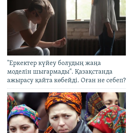
"Еркектер күйеу болудың жаңа
моделін шығармады". Қазақстанда
ажырасу қайта көбейді. Оған не себеп?