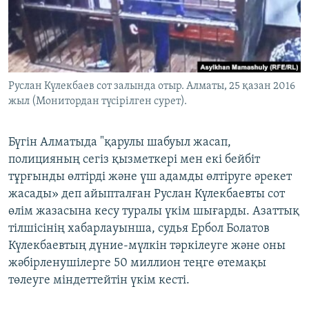
ЖАЗЫЛЫҢЫЗ
Басқа тілдерде
Руслан Күлекбаев сот залында отыр. Алматы, 25 қазан 2016
жыл (Монитордан түсірілген сурет).
Бүгін Алматыда "қарулы шабуыл жасап,
полицияның сегіз қызметкері мен екі бейбіт
тұрғынды өлтірді және үш адамды өлтіруге әрекет
жасады» деп айыпталған Руслан Күлекбаевты сот
өлім жазасына кесу туралы үкім шығарды. Азаттық
тілшісінің хабарлауынша, судья Ербол Болатов
Күлекбаевтың дүние-мүлкін тәркілеуге және оны
жәбірленушілерге 50 миллион теңге өтемақы
төлеуге міндеттейтін үкім кесті.