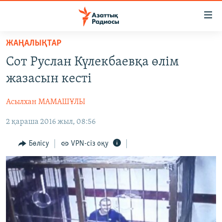
Accessibility
links
Skip
ЖАҢАЛЫҚТАР
to
ЖАҢАЛЫҚТАР
Сот Руслан Күлекбаевқа өлім
main
САЯСАТ
content
жазасын кесті
AZATTYQTV
Skip
to
Асылхан МАМАШҰЛЫ
ҚАҢТАР ОҚИҒАСЫ
main
2 қараша 2016 жыл, 08:56
АДАМ ҚҰҚЫҚТАРЫ
Navigation
Skip
ӘЛЕУМЕТ
Бөлісу
VPN-сіз оқу
to
ӘЛЕМ
Search
АРНАЙЫ ЖОБАЛАР
Русский