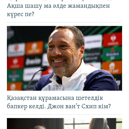
Ақша шашу ма әлде жамандықпен
күрес пе?
Қазақстан құрамасына шетелдік
бапкер келді. Джон ван’т Схип кім?