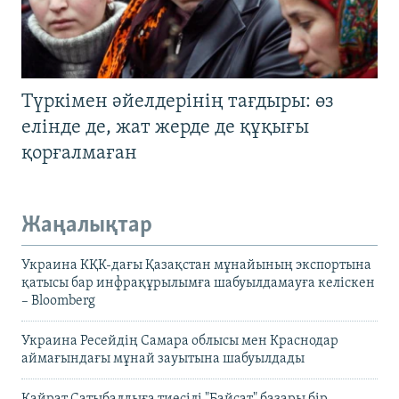
Түркімен әйелдерінің тағдыры: өз
елінде де, жат жерде де құқығы
қорғалмаған
Жаңалықтар
Украина КҚК-дағы Қазақстан мұнайының экспортына
қатысы бар инфрақұрылымға шабуылдамауға келіскен
– Bloomberg
Украина Ресейдің Самара облысы мен Краснодар
аймағындағы мұнай зауытына шабуылдады
Қайрат Сатыбалдыға тиесілі "Байсат" базары бір