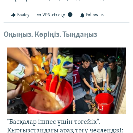
Бөлісу
VPN-сіз оқу
Follow us
Оқыңыз. Көріңіз. Тыңдаңыз
"Басқалар ішпес үшін төгейік".
Қырғызстандағы арақ төгу челленджі: