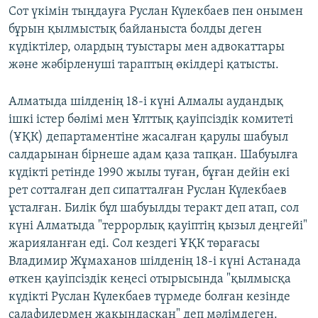
Сот үкімін тыңдауға Руслан Күлекбаев пен онымен
бұрын қылмыстық байланыста болды деген
күдіктілер, олардың туыстары мен адвокаттары
және жәбірленуші тараптың өкілдері қатысты.
Алматыда шілденің 18-і күні Алмалы аудандық
ішкі істер бөлімі мен Ұлттық қауіпсіздік комитеті
(ҰҚК) департаментіне жасалған қарулы шабуыл
салдарынан бірнеше адам қаза тапқан. Шабуылға
күдікті ретінде 1990 жылы туған, бұған дейін екі
рет сотталған деп сипатталған Руслан Күлекбаев
ұсталған. Билік бұл шабуылды теракт деп атап, сол
күні Алматыда "террорлық қауіптің қызыл деңгейі"
жарияланған еді. Сол кездегі ҰҚК төрағасы
Владимир Жұмаханов шілденің 18-і күні Астанада
өткен қауіпсіздік кеңесі отырысында "қылмысқа
күдікті Руслан Күлекбаев түрмеде болған кезінде
салафилермен жақындасқан" деп мәлімдеген.