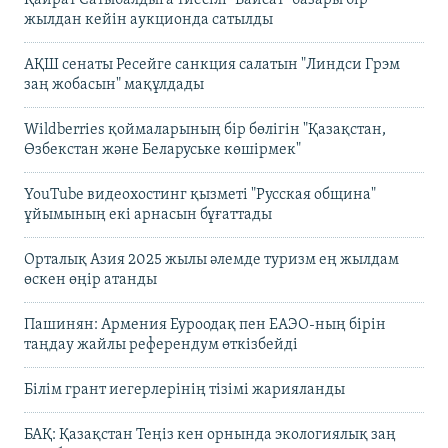
жылдан кейін аукционда сатылды
АҚШ сенаты Ресейге санкция салатын "Линдси Грэм
заң жобасын" мақұлдады
Wildberries қоймаларының бір бөлігін "Қазақстан,
Өзбекстан және Беларуське көшірмек"
YouTube видеохостинг қызметі "Русская община"
ұйымының екі арнасын бұғаттады
Орталық Азия 2025 жылы әлемде туризм ең жылдам
өскен өңір атанды
Пашинян: Армения Еуроодақ пен ЕАЭО-ның бірін
таңдау жайлы референдум өткізбейді
Білім грант иегерлерінің тізімі жарияланды
БАҚ: Қазақстан Теңіз кен орнында экологиялық заң