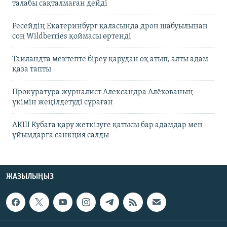
талабы сақталмаған дейді
Ресейдің Екатеринбург қаласында дрон шабуылынан
соң Wildberries қоймасы өртенді
Таиландта мектепте біреу қарудан оқ атып, алты адам
қаза тапты
Прокуратура журналист Александра Алёхованың
үкімін жеңілдетуді сұраған
АҚШ Кубаға қару жеткізуге қатысы бар адамдар мен
ұйымдарға санкция салды
ЖАЗЫЛЫҢЫЗ