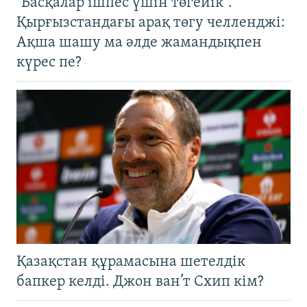
"Басқалар ішпес үшін төгейік".
Қырғызстандағы арақ төгу челленджі:
Ақша шашу ма әлде жамандықпен
күрес пе?
Қазақстан құрамасына шетелдік
бапкер келді. Джон ван’т Схип кім?