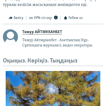
туралы келісім жасасқанын мәлімдеген еді.
Бөлісу
VPN-сіз оқу
Follow us
Тимур АЙТМҰХАНБЕТ
Тимур Айтмұханбет - Азаттықтың Нұр-
Сұлтандағы журналисі, видео операторы.
Оқыңыз. Көріңіз. Тыңдаңыз