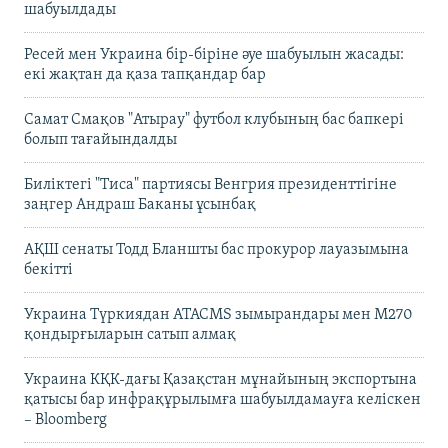
шабуылдады
Ресей мен Украина бір-біріне әуе шабуылын жасады:
екі жақтан да қаза тапқандар бар
Самат Смақов "Атырау" футбол клубының бас бапкері
болып тағайындалды
Биліктегі "Тиса" партиясы Венгрия президенттігіне
заңгер Андраш Баканы ұсынбақ
АҚШ сенаты Тодд Бланшты бас прокурор лауазымына
бекітті
Украина Түркиядан ATACMS зымырандары мен M270
қондырғыларын сатып алмақ
Украина КҚК-дағы Қазақстан мұнайының экспортына
қатысы бар инфрақұрылымға шабуылдамауға келіскен
– Bloomberg