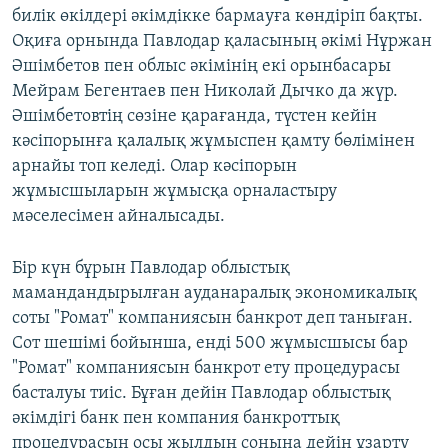
билік өкілдері әкімдікке бармауға көндіріп бақты.
Оқиға орнында Павлодар қаласының әкімі Нұржан
Әшімбетов пен облыс әкімінің екі орынбасары
Мейрам Бегентаев пен Николай Дычко да жүр.
Әшімбетовтің сөзіне қарағанда, түстен кейін
кәсіпорынға қалалық жұмыспен қамту бөлімінен
арнайы топ келеді. Олар кәсіпорын
жұмысшыларын жұмысқа орналастыру
мәселесімен айналысады.
Бір күн бұрын Павлодар облыстық
мамандандырылған ауданаралық экономикалық
соты "Ромат" компаниясын банкрот деп таныған.
Сот шешімі бойынша, енді 500 жұмысшысы бар
"Ромат" компаниясын банкрот ету процедурасы
басталуы тиіс. Бұған дейін Павлодар облыстық
әкімдігі банк пен компания банкроттық
процедурасын осы жылдың соңына дейін ұзарту