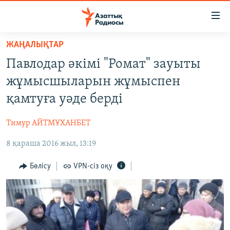
Accessibility
links
Skip
ЖАҢАЛЫҚТАР
to
ЖАҢАЛЫҚТАР
Павлодар әкімі "Ромат" зауыты
main
САЯСАТ
content
жұмысшыларын жұмыспен
AZATTYQTV
Skip
қамтуға уәде берді
to
ҚАҢТАР ОҚИҒАСЫ
main
Тимур АЙТМҰХАНБЕТ
АДАМ ҚҰҚЫҚТАРЫ
Navigation
Skip
8 қараша 2016 жыл, 13:19
ӘЛЕУМЕТ
to
ӘЛЕМ
Бөлісу
VPN-сіз оқу
Search
АРНАЙЫ ЖОБАЛАР
Русский