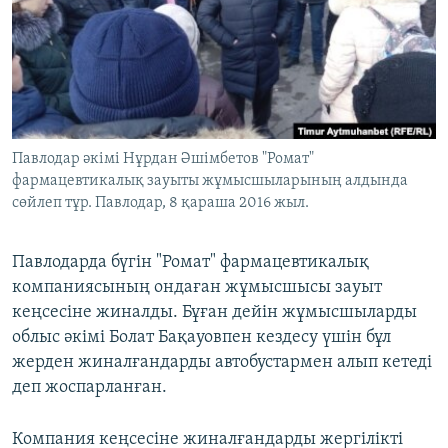
ЖАЗЫЛЫҢЫЗ
Басқа тілдерде
Павлодар әкімі Нұрдан Әшімбетов "Ромат"
фармацевтикалық зауыты жұмысшыларының алдында
сөйлеп тұр. Павлодар, 8 қараша 2016 жыл.
Павлодарда бүгін "Ромат" фармацевтикалық
компаниясының ондаған жұмысшысы зауыт
кеңсесіне жиналды. Бұған дейін жұмысшыларды
облыс әкімі Болат Бақауовпен кездесу үшін бұл
жерден жиналғандарды автобустармен алып кетеді
деп жоспарланған.
Компания кеңсесіне жиналғандарды жергілікті