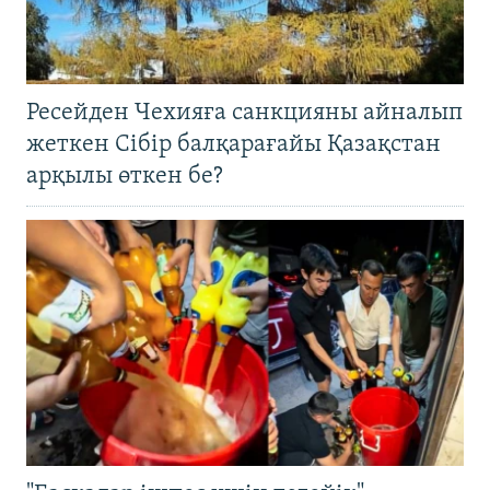
Ресейден Чехияға санкцияны айналып
жеткен Сібір балқарағайы Қазақстан
арқылы өткен бе?