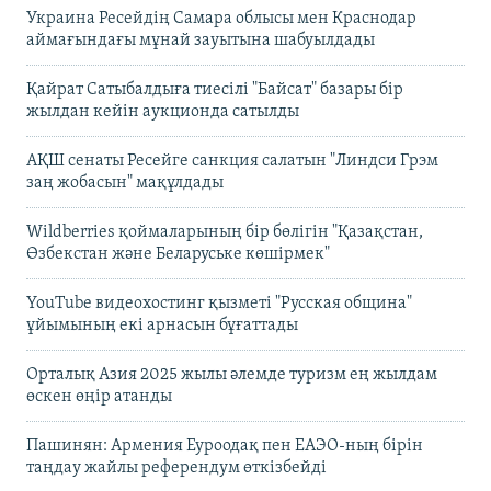
Украина Ресейдің Самара облысы мен Краснодар
аймағындағы мұнай зауытына шабуылдады
Қайрат Сатыбалдыға тиесілі "Байсат" базары бір
жылдан кейін аукционда сатылды
АҚШ сенаты Ресейге санкция салатын "Линдси Грэм
заң жобасын" мақұлдады
Wildberries қоймаларының бір бөлігін "Қазақстан,
Өзбекстан және Беларуське көшірмек"
YouTube видеохостинг қызметі "Русская община"
ұйымының екі арнасын бұғаттады
Орталық Азия 2025 жылы әлемде туризм ең жылдам
өскен өңір атанды
Пашинян: Армения Еуроодақ пен ЕАЭО-ның бірін
таңдау жайлы референдум өткізбейді