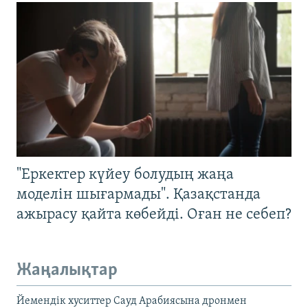
"Еркектер күйеу болудың жаңа
моделін шығармады". Қазақстанда
ажырасу қайта көбейді. Оған не себеп?
Жаңалықтар
Йемендік хуситтер Сауд Арабиясына дронмен