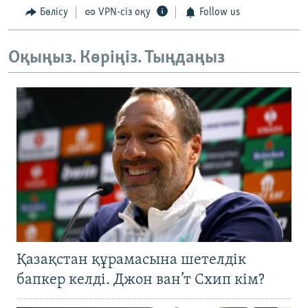
Бөлісу
VPN-сіз оқу
Follow us
Оқыңыз. Көріңіз. Тыңдаңыз
Қазақстан құрамасына шетелдік
бапкер келді. Джон ван’т Схип кім?