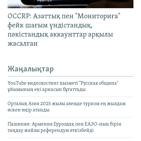
OCCRP: Азаттық пен "Мониториға"
фейк шағым үндістандық,
пәкістандық аккаунттар арқылы
жасалған
Жаңалықтар
YouTube видеохостинг қызметі "Русская община"
ұйымының екі арнасын бұғаттады
Орталық Азия 2025 жылы әлемде туризм ең жылдам
өскен өңір атанды
Пашинян: Армения Еуроодақ пен ЕАЭО-ның бірін
таңдау жайлы референдум өткізбейді