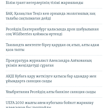
Білім грант иегерлерінің тізімі жарияланды
БАҚ: Қазақстан Теңіз кен орнында экологиялық заң
талабы сақталмаған дейді
Ресейдің Екатеринбург қаласында дрон шабуылынан
соң Wildberries қоймасы өртенді
Таиландта мектепте біреу қарудан оқ атып, алты адам
қаза тапты
Прокуратура журналист Александра Алёхованың
үкімін жеңілдетуді сұраған
АҚШ Кубаға қару жеткізуге қатысы бар адамдар мен
ұйымдарға санкция салды
Ұлыбритания Ресейдің алты банкіне санкция салды
UEFA 2030 жылғы әлем кубогына бойкот жариялау
идеясынан бас тартпайды