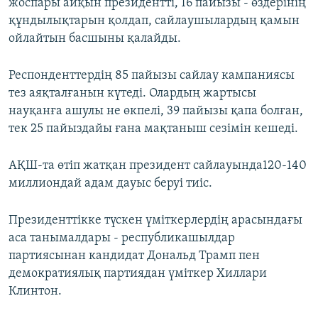
жоспары айқын президентті, 16 пайызы - өздерінің
құндылықтарын қолдап, сайлаушылардың қамын
ойлайтын басшыны қалайды.
Респонденттердің 85 пайызы сайлау кампаниясы
тез аяқталғанын күтеді. Олардың жартысы
науқанға ашулы не өкпелі, 39 пайызы қапа болған,
тек 25 пайыздайы ғана мақтаныш сезімін кешеді.
АҚШ-та өтіп жатқан президент сайлауында120-140
миллиондай адам дауыс беруі тиіс.
Президенттікке түскен үміткерлердің арасындағы
аса танымалдары - республикашылдар
партиясынан кандидат Дональд Трамп пен
демократиялық партиядан үміткер Хиллари
Клинтон.