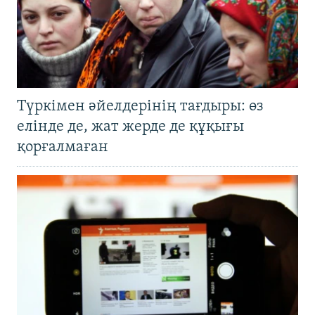
Түркімен әйелдерінің тағдыры: өз
елінде де, жат жерде де құқығы
қорғалмаған