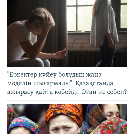
"Еркектер күйеу болудың жаңа
моделін шығармады". Қазақстанда
ажырасу қайта көбейді. Оған не себеп?