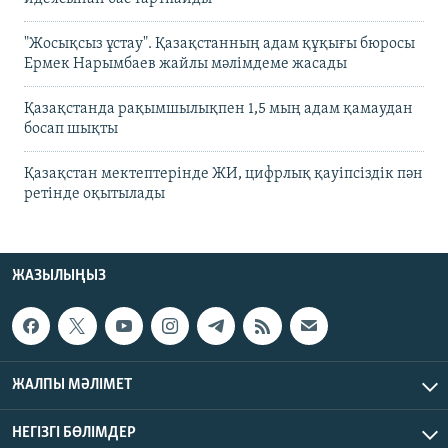
"Жосықсыз ұстау". Қазақстанның адам құқығы бюросы
Ермек Нарымбаев жайлы мәлімдеме жасады
Қазақстанда рақымшылықпен 1,5 мың адам қамаудан
босап шықты
Қазақстан мектептерінде ЖИ, цифрлық қауіпсіздік пән
ретінде оқытылады
ЖАЗЫЛЫҢЫЗ
ЖАЛПЫ МӘЛІМЕТ
НЕГІЗГІ БӨЛІМДЕР