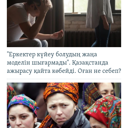
"Еркектер күйеу болудың жаңа
моделін шығармады". Қазақстанда
ажырасу қайта көбейді. Оған не себеп?