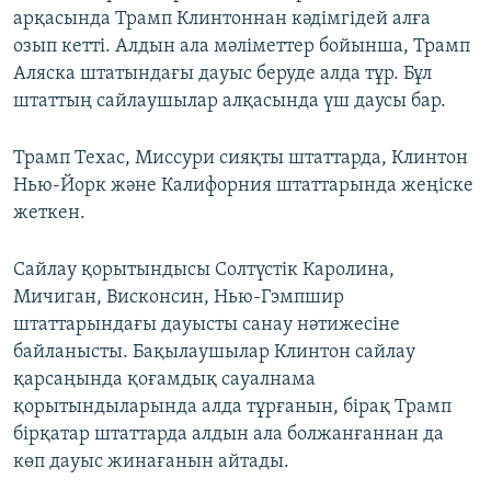
арқасында Трамп Клинтоннан кәдімгідей алға
озып кетті. Алдын ала мәліметтер бойынша, Трамп
Аляска штатындағы дауыс беруде алда тұр. Бұл
штаттың сайлаушылар алқасында үш даусы бар.
Трамп Техас, Миссури сияқты штаттарда, Клинтон
Нью-Йорк және Калифорния штаттарында жеңіске
жеткен.
Сайлау қорытындысы Солтүстік Каролина,
Мичиган, Висконсин, Нью-Гэмпшир
штаттарындағы дауысты санау нәтижесіне
байланысты. Бақылаушылар Клинтон сайлау
қарсаңында қоғамдық сауалнама
қорытындыларында алда тұрғанын, бірақ Трамп
бірқатар штаттарда алдын ала болжанғаннан да
көп дауыс жинағанын айтады.