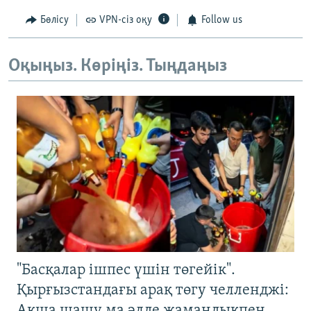
Бөлісу
VPN-сіз оқу
Follow us
Оқыңыз. Көріңіз. Тыңдаңыз
"Басқалар ішпес үшін төгейік".
Қырғызстандағы арақ төгу челленджі:
Ақша шашу ма әлде жамандықпен