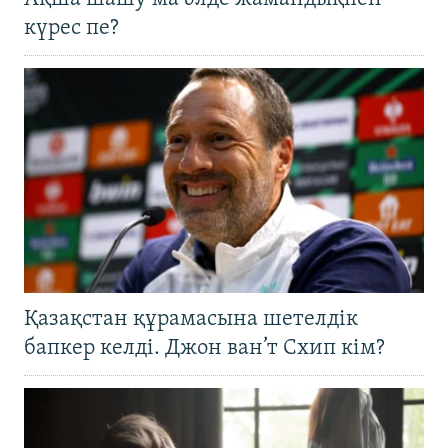
күрес пе?
Қазақстан құрамасына шетелдік
бапкер келді. Джон ван’т Схип кім?