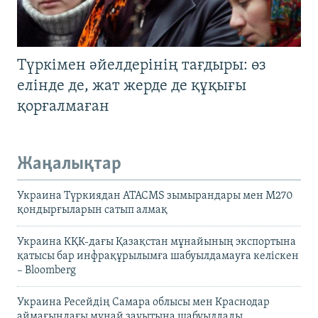
Түркімен әйелдерінің тағдыры: өз
елінде де, жат жерде де құқығы
қорғалмаған
Жаңалықтар
Украина Түркиядан ATACMS зымырандары мен M270
қондырғыларын сатып алмақ
Украина КҚК-дағы Қазақстан мұнайының экспортына
қатысы бар инфрақұрылымға шабуылдамауға келіскен
– Bloomberg
Украина Ресейдің Самара облысы мен Краснодар
аймағындағы мұнай зауытына шабуылдады