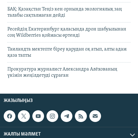
БАҚ: Қазақстан Теңіз кен орнында экологиялық заң
талабы сақталмаған дейді
Ресейдің Екатеринбург қаласында дрон шабуылынан
соң Wildberries қоймасы өртенді
Таиландта мектепте біреу қарудан оқ атып, алты адам
қаза тапты
Прокуратура журналист Александра Алёхованың
үкімін жеңілдетуді сұраған
ЖАЗЫЛЫҢЫЗ
ЖАЛПЫ МӘЛІМЕТ