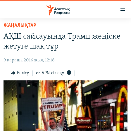
Accessibility
links
Skip
ЖАҢАЛЫҚТАР
to
ЖАҢАЛЫҚТАР
АҚШ сайлауында Трамп жеңіске
main
САЯСАТ
content
жетуге шақ тұр
AZATTYQTV
Skip
to
9 қараша 2016 жыл, 12:18
ҚАҢТАР ОҚИҒАСЫ
main
АДАМ ҚҰҚЫҚТАРЫ
Бөлісу
VPN-сіз оқу
Navigation
Skip
ӘЛЕУМЕТ
to
ӘЛЕМ
Search
АРНАЙЫ ЖОБАЛАР
Русский