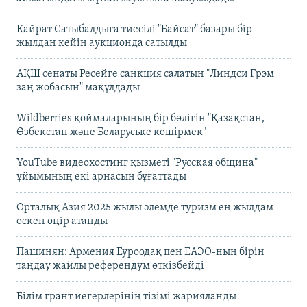
Қайрат Сатыбалдыға тиесілі "Байсат" базары бір
жылдан кейін аукционда сатылды
АҚШ сенаты Ресейге санкция салатын "Линдси Грэм
заң жобасын" мақұлдады
Wildberries қоймаларының бір бөлігін "Қазақстан,
Өзбекстан және Беларуське көшірмек"
YouTube видеохостинг қызметі "Русская община"
ұйымының екі арнасын бұғаттады
Орталық Азия 2025 жылы әлемде туризм ең жылдам
өскен өңір атанды
Пашинян: Армения Еуроодақ пен ЕАЭО-ның бірін
таңдау жайлы референдум өткізбейді
Білім грант иегерлерінің тізімі жарияланды