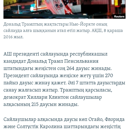
ЖАЗЫЛЫҢЫЗ
Дональд Трамптың жақтастары Нью-Йоркте оның
сайлауда алға шыққанын атап өтіп жатыр. АҚШ, 8 қараша
Басқа тілдерде
2016 жыл.
АШ президенті сайлауында республикашыл
кандидат Дональд Трамп Пенсильвания
штатындағы жеңістен соң 264 дауыс жинады.
Президент сайлауында жеңіске жету үшін 270
пайыз дауыс жинау қажет. Әлі 7 штатта дауыстарды
санау жалғасып жатыр. Трамптың қарсыласы,
демократ Хиллари Клинтон сайлаушылар
алқасының 215 даусын жинады.
Сайлаушылар алқасында даусы көп Огайо, Флорида
және Солтүстік Каролина шаттарындағы жеңістің