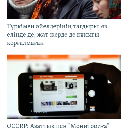
Түркімен әйелдерінің тағдыры: өз
елінде де, жат жерде де құқығы
қорғалмаған
OCCRP: Азаттық пен "Мониториға"