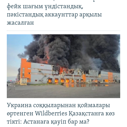
фейк шағым үндістандық,
пәкістандық аккаунттар арқылы
жасалған
Украина соққыларынан қоймалары
өртенген Wildberries Қазақстанға көз
тікті: Астанаға қауіп бар ма?