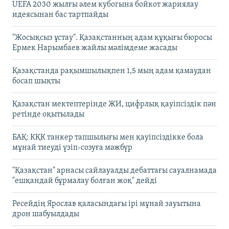
UEFA 2030 жылғы әлем кубогына бойкот жариялау
идеясынан бас тартпайды
"Жосықсыз ұстау". Қазақстанның адам құқығы бюросы
Ермек Нарымбаев жайлы мәлімдеме жасады
Қазақстанда рақымшылықпен 1,5 мың адам қамаудан
босап шықты
Қазақстан мектептерінде ЖИ, цифрлық қауіпсіздік пән
ретінде оқытылады
БАҚ: КҚК танкер тапшылығы мен қауіпсіздікке бола
мұнай тиеуді үзіп-созуға мәжбүр
"Қазақстан" арнасы сайлауалды дебаттағы сауалнамада
"ешқандай бұрмалау болған жоқ" дейді
Ресейдің Ярослав қаласындағы ірі мұнай зауытына
дрон шабуылдады