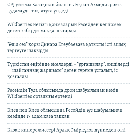
CPJ ұйымы Қазақстан билігін Лұқпан Ахмедияровты
қудалауды тоқтатуға үндеді
Wildberries негізгі қоймаларын Ресейден көшірмек
деген хабарды жоққа шығарды
"Әділ сөз" қоры Динара Егеубаеваға қатысты істі ашық
тергеуге шақырды
Түркістан өңірінде әйелдерді – "ұрғашылар", әншілерді
– "шайтанның жаршысы" деген тұрғын ұсталып, іс
қозғалды
Ресейдің Тула облысында дрон шабуылынан кейін
Wildberries орталығы өртенді
Киев пен Киев облысында Ресейдің әуе шабуылынан
кемінде 17 адам қаза тапқан
Қазақ кинорежиссері Ардақ Әмірқұлов дүниеден өтті