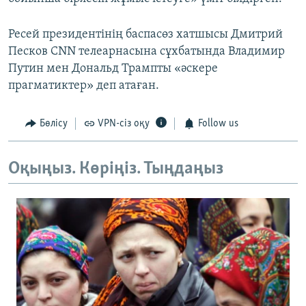
Ресей президентінің баспасөз хатшысы Дмитрий
Песков CNN телеарнасына сұхбатында Владимир
Путин мен Дональд Трампты «әскере
прагматиктер» деп атаған.
Бөлісу
VPN-сіз оқу
Follow us
Оқыңыз. Көріңіз. Тыңдаңыз