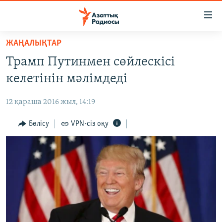
Accessibility
links
Skip
ЖАҢАЛЫҚТАР
to
ЖАҢАЛЫҚТАР
Трамп Путинмен сөйлескісі
main
САЯСАТ
content
келетінін мәлімдеді
AZATTYQTV
Skip
to
12 қараша 2016 жыл, 14:19
ҚАҢТАР ОҚИҒАСЫ
main
АДАМ ҚҰҚЫҚТАРЫ
Бөлісу
VPN-сіз оқу
Navigation
Skip
ӘЛЕУМЕТ
to
ӘЛЕМ
Search
АРНАЙЫ ЖОБАЛАР
Русский