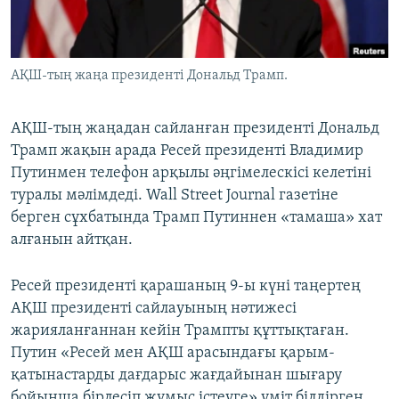
ЖАЗЫЛЫҢЫЗ
АҚШ-тың жаңа президенті Дональд Трамп.
Басқа тілдерде
АҚШ-тың жаңадан сайланған президенті Дональд
Трамп жақын арада Ресей президенті Владимир
Путинмен телефон арқылы әңгімелескісі келетіні
туралы мәлімдеді. Wall Street Journal газетіне
берген сұхбатында Трамп Путиннен «тамаша» хат
алғанын айтқан.
Ресей президенті қарашаның 9-ы күні таңертең
АҚШ президенті сайлауының нәтижесі
жарияланғаннан кейін Трампты құттықтаған.
Путин «Ресей мен АҚШ арасындағы қарым-
қатынастарды дағдарыс жағдайынан шығару
бойынша бірлесіп жұмыс істеуге» үміт білдірген.