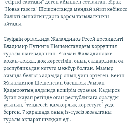
"есірткі сақтады" деген айыппен сотталған. Бірақ
"Новая газета" Шешенстанда мұндай айып көбінесе
билікті сынайтындарға қарсы тағылатынын
айтады.
Сәуірдің ортасында Жалалдинов Ресей президенті
Владимир Путинге Шешенстандағы коррупция
туралы шағымданған. Ұзамай Жалалдиновке
қоқан-лоққы, доқ көрсетіліп, оның салдарынан ол
республикадан кетуге мәжбүр болған. Мамыр
айында белгісіз адамдар оның үйін өртеген. Кейін
Жалалдинов Шешенстан басшысы Рамзан
Қадыровтың алдында кешірім сұраған. Қадыров
бұған жауап ретінде оған республикаға оралуды
ұсынып, "теңдессіз қамқорлық көрсетуге" уәде
берген. 7 қарашада оның із-түзсіз жоғалғаны
туралы ақпарат шыққан еді.