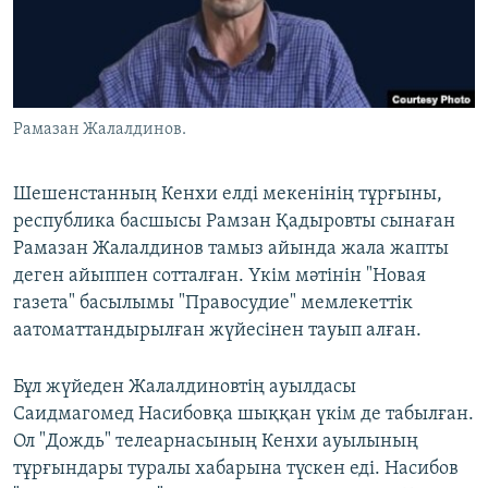
ЖАЗЫЛЫҢЫЗ
Басқа тілдерде
Рамазан Жалалдинов.
Шешенстанның Кенхи елді мекенінің тұрғыны,
республика басшысы Рамзан Қадыровты сынаған
Рамазан Жалалдинов тамыз айында жала жапты
деген айыппен сотталған. Үкім мәтінін "Новая
газета" басылымы "Правосудие" мемлекеттік
аатоматтандырылған жүйесінен тауып алған.
Бұл жүйеден Жалалдиновтің ауылдасы
Саидмагомед Насибовқа шыққан үкім де табылған.
Ол "Дождь" телеарнасының Кенхи ауылының
тұрғындары туралы хабарына түскен еді. Насибов