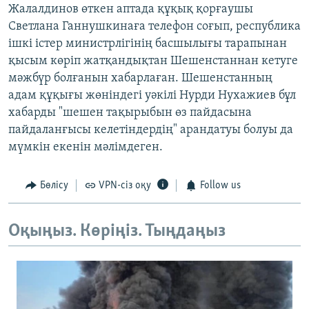
Жалалдинов өткен аптада құқық қорғаушы
Светлана Ганнушкинаға телефон соғып, республика
ішкі істер министрлігінің басшылығы тарапынан
қысым көріп жатқандықтан Шешенстаннан кетуге
мәжбүр болғанын хабарлаған. Шешенстанның
адам құқығы жөніндегі уәкілі Нурди Нухажиев бұл
хабарды "шешен тақырыбын өз пайдасына
пайдаланғысы келетіндердің" арандатуы болуы да
мүмкін екенін мәлімдеген.
Бөлісу
VPN-сіз оқу
Follow us
Оқыңыз. Көріңіз. Тыңдаңыз