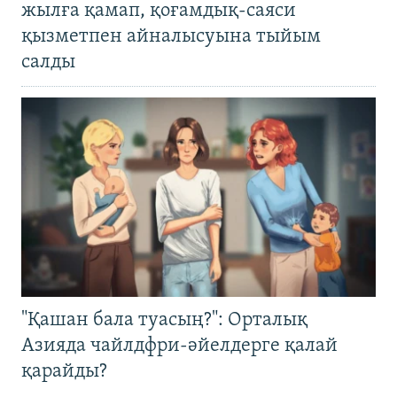
жылға қамап, қоғамдық-саяси
қызметпен айналысуына тыйым
салды
"Қашан бала туасың?": Орталық
Азияда чайлдфри-әйелдерге қалай
қарайды?