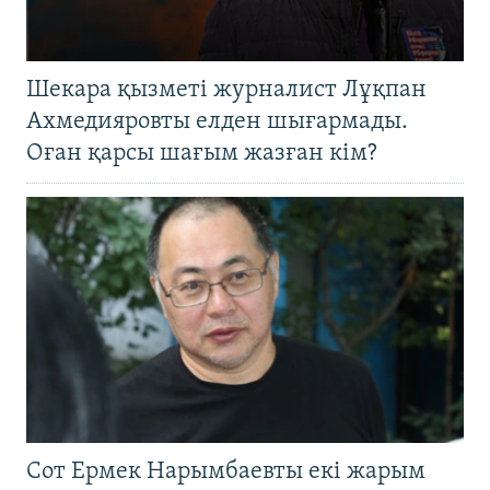
Шекара қызметі журналист Лұқпан
Ахмедияровты елден шығармады.
Оған қарсы шағым жазған кім?
Сот Ермек Нарымбаевты екі жарым