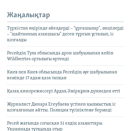
Жаңалықтар
Түркістан өңірінде әйелдерді – "ұрғашылар", әншілерді
– "шайтанның азаншысы" деген тұрғын ұсталып, іс
қозғалды
Ресейдің Тула облысында дрон шабуылынан кейін
Wildberries орталығы өртенді
Киев пен Киев облысында Ресейдің әуе шабуылынан
кемінде 17 адам қаза тапқан
Қазақ кинорежиссері Ардақ Әмірқұлов дүниеден өтті
Журналист Динара Егеубаева үстінен қылмыстық іс
қозғалғанын айтты. Полиция түсініктеме бермеді
Ресей жағында соғысқан 51 елдің азаматтары
Украинада тұтқында отыр