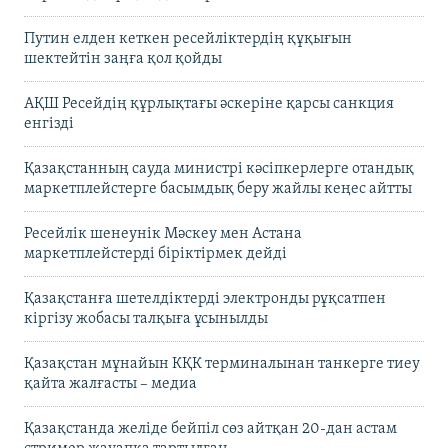
Путин елден кеткен ресейліктердің құқығын
шектейтін заңға қол қойды
АҚШ Ресейдің құрлықтағы әскеріне қарсы санкция
енгізді
Қазақстанның сауда министрі кәсіпкерлерге отандық
маркетплейстерге басымдық беру жайлы кеңес айтты
Ресейлік шенеунік Мәскеу мен Астана
маркетплейстерді біріктірмек дейді
Қазақстанға шетелдіктерді электронды рұқсатпен
кіргізу жобасы талқыға ұсынылды
Қазақстан мұнайын КҚК терминалынан танкерге тиеу
қайта жалғасты – медиа
Қазақстанда желіде бейпіл сөз айтқан 20-дан астам