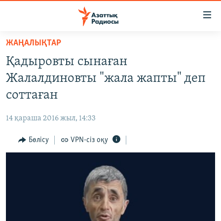
Accessibility
links
Skip
ЖАҢАЛЫҚТАР
to
ЖАҢАЛЫҚТАР
Қадыровты сынаған
main
САЯСАТ
content
Жалалдиновты "жала жапты" деп
AZATTYQTV
Skip
соттаған
to
ҚАҢТАР ОҚИҒАСЫ
main
14 қараша 2016 жыл, 14:33
АДАМ ҚҰҚЫҚТАРЫ
Navigation
Skip
Бөлісу
VPN-сіз оқу
ӘЛЕУМЕТ
to
ӘЛЕМ
Search
АРНАЙЫ ЖОБАЛАР
Русский