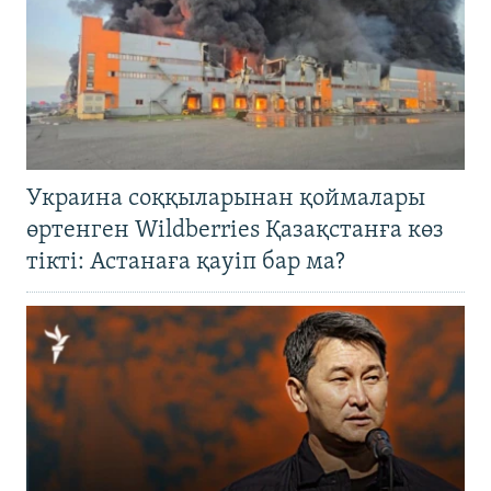
Украина соққыларынан қоймалары
өртенген Wildberries Қазақстанға көз
тікті: Астанаға қауіп бар ма?