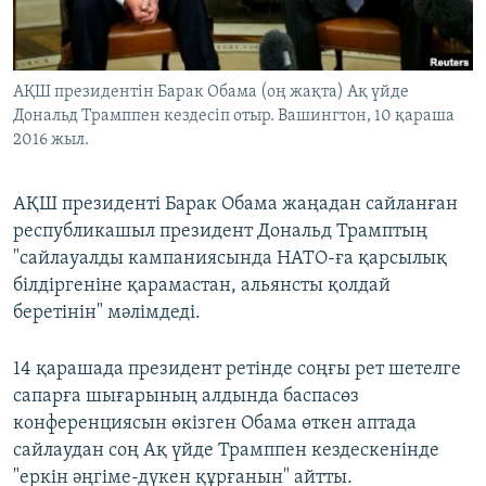
ЖАЗЫЛЫҢЫЗ
АҚШ президентін Барак Обама (оң жақта) Ақ үйде
Дональд Трамппен кездесіп отыр. Вашингтон, 10 қараша
Басқа тілдерде
2016 жыл.
АҚШ президенті Барак Обама жаңадан сайланған
республикашыл президент Дональд Трамптың
"сайлауалды кампаниясында НАТО-ға қарсылық
білдіргеніне қарамастан, альянсты қолдай
беретінін" мәлімдеді.
14 қарашада президент ретінде соңғы рет шетелге
сапарға шығарының алдында баспасөз
конференциясын өкізген Обама өткен аптада
сайлаудан соң Ақ үйде Трамппен кездескенінде
"еркін әңгіме-дүкен құрғанын" айтты.