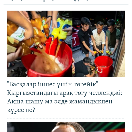
"Басқалар ішпес үшін төгейік".
Қырғызстандағы арақ төгу челленджі:
Ақша шашу ма әлде жамандықпен
күрес пе?