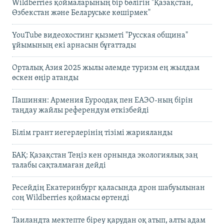
Wildberries қоймаларының бір бөлігін "Қазақстан,
Өзбекстан және Беларуське көшірмек"
YouTube видеохостинг қызметі "Русская община"
ұйымының екі арнасын бұғаттады
Орталық Азия 2025 жылы әлемде туризм ең жылдам
өскен өңір атанды
Пашинян: Армения Еуроодақ пен ЕАЭО-ның бірін
таңдау жайлы референдум өткізбейді
Білім грант иегерлерінің тізімі жарияланды
БАҚ: Қазақстан Теңіз кен орнында экологиялық заң
талабы сақталмаған дейді
Ресейдің Екатеринбург қаласында дрон шабуылынан
соң Wildberries қоймасы өртенді
Таиландта мектепте біреу қарудан оқ атып, алты адам