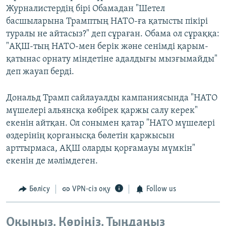
Журналистердің бірі Обамадан "Шетел
басшыларына Трамптың НАТО-ға қатысты пікірі
туралы не айтасыз?" деп сұраған. Обама ол сұраққа:
"АҚШ-тың НАТО-мен берік және сенімді қарым-
қатынас орнату міндетіне адалдығы мызғымайды"
деп жауап берді.
Дональд Трамп сайлауалды кампаниясында "НАТО
мүшелері альянсқа көбірек қаржы салу керек"
екенін айтқан. Ол сонымен қатар "НАТО мүшелері
өздерінің қорғанысқа бөлетін қаржысын
арттырмаса, АҚШ оларды қорғамауы мүмкін"
екенін де мәлімдеген.
Бөлісу
VPN-сіз оқу
Follow us
Оқыңыз. Көріңіз. Тыңдаңыз