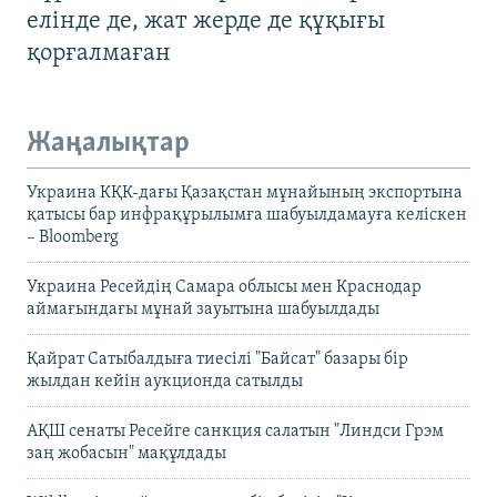
елінде де, жат жерде де құқығы
қорғалмаған
Жаңалықтар
Украина КҚК-дағы Қазақстан мұнайының экспортына
қатысы бар инфрақұрылымға шабуылдамауға келіскен
– Bloomberg
Украина Ресейдің Самара облысы мен Краснодар
аймағындағы мұнай зауытына шабуылдады
Қайрат Сатыбалдыға тиесілі "Байсат" базары бір
жылдан кейін аукционда сатылды
АҚШ сенаты Ресейге санкция салатын "Линдси Грэм
заң жобасын" мақұлдады