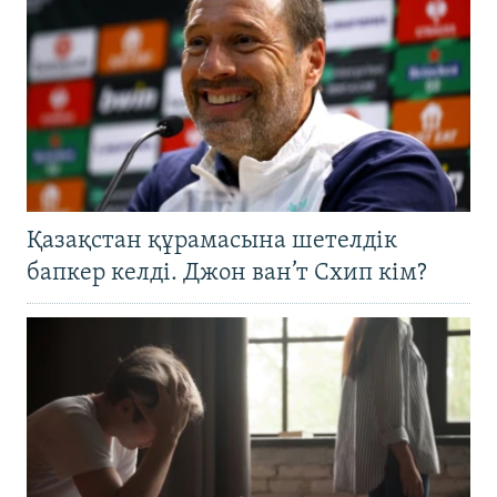
Қазақстан құрамасына шетелдік
бапкер келді. Джон ван’т Схип кім?