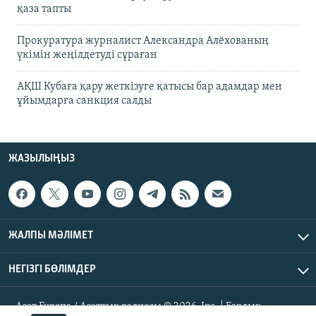
қаза тапты
Прокуратура журналист Александра Алёхованың
үкімін жеңілдетуді сұраған
АҚШ Кубаға қару жеткізуге қатысы бар адамдар мен
ұйымдарға санкция салды
ЖАЗЫЛЫҢЫЗ
ЖАЛПЫ МӘЛІМЕТ
НЕГІЗГІ БӨЛІМДЕР
Азат Еуропа / Азаттық радиосы © 2026, Inc. | Барлық