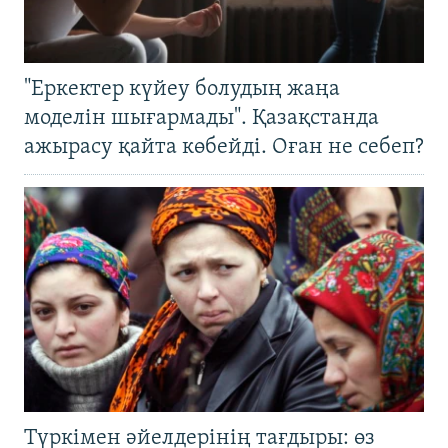
"Еркектер күйеу болудың жаңа
моделін шығармады". Қазақстанда
ажырасу қайта көбейді. Оған не себеп?
Түркімен әйелдерінің тағдыры: өз