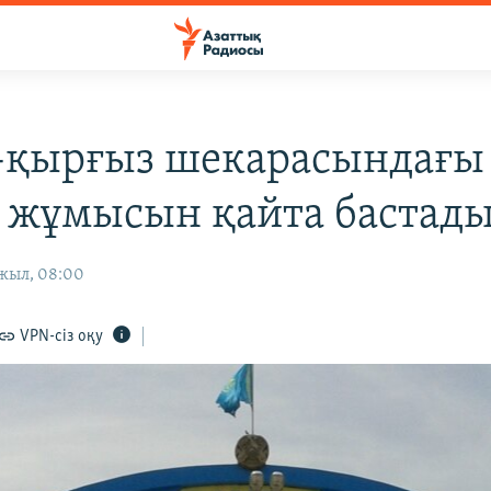
-қырғыз шекарасындағы 
і жұмысын қайта бастад
 жыл, 08:00
VPN-сіз оқу