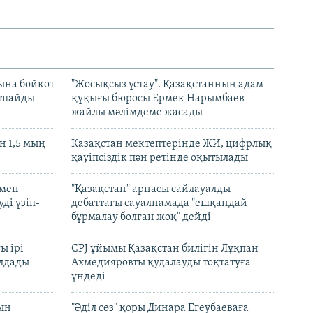
ына бойкот
"Жосықсыз ұстау". Қазақстанның адам
ртпайды
құқығы бюросы Ермек Нарымбаев
жайлы мәлімдеме жасады
 1,5 мың
Қазақстан мектептерінде ЖИ, цифрлық
қауіпсіздік пән ретінде оқытылады
 мен
"Қазақстан" арнасы сайлауалды
ді үзіп-
дебаттағы сауалнамада "ешқандай
бұрмалау болған жоқ" дейді
ы ірі
CPJ ұйымы Қазақстан билігін Лұқпан
лдады
Ахмедияровты қудалауды тоқтатуға
үндеді
рын
"Әділ сөз" қоры Динара Егеубаеваға