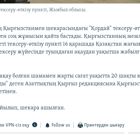
ксеру-өткізу пункті, Жамбыл облысы.
 Қырғызстанмен шекарасындағы "Қордай" тексеру-өткі
стен соң жұмысын қайта бастады. Қырғызстанның мемл
ті тексеру-өткізу пункті 16 қарашада Қазақстан жағы
ексеру жүйесінде туындаған ақаудан уақытша жабыл
ақау болған шамамен жарты сағат уақытта 20 шақты к
ды" деген Азаттықтың Қырғыз редакциясына Қырғыз
тінен.
ойылып, шекара ашылған.
VPN-сіз оқу
Follow us
Принтерден шығару