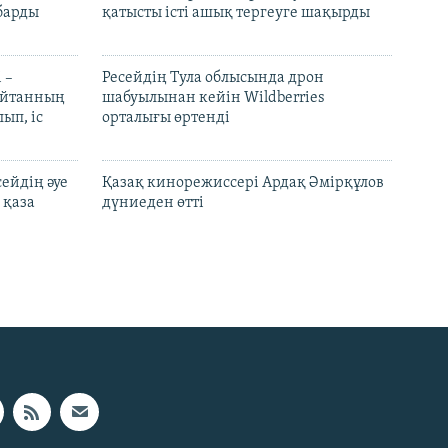
барды
қатысты істі ашық тергеуге шақырды
 –
Ресейдің Тула облысында дрон
шайтанның
шабуылынан кейін Wildberries
ып, іс
орталығы өртенді
ейдің әуе
Қазақ кинорежиссері Ардақ Әмірқұлов
 қаза
дүниеден өтті