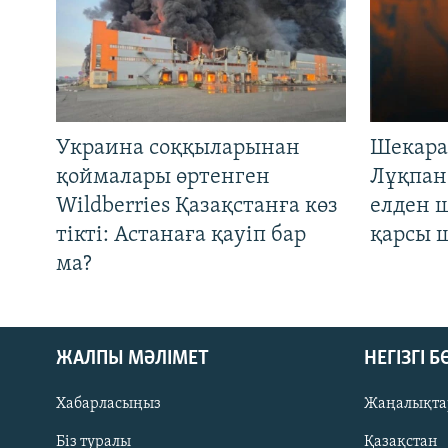
Украина соққыларынан
Шекара
қоймалары өртенген
Лұқпан
Wildberries Қазақстанға көз
елден 
тікті: Астанаға қауіп бар
қарсы 
ма?
ЖАЛПЫ МӘЛІМЕТ
НЕГІЗГІ 
Хабарласыңыз
Жаңалықта
Біз туралы
Қазақстан