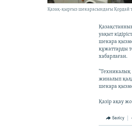
Қазақ-қырғыз шекарасындағы Қордай те
Қазақстанның
уақыт кідірі
шекара қызме
құжаттарды т
хабарлаған.
"Техникалық 
жиналып қал
шекара қызме
Қазір ақау ж
Бөлісу