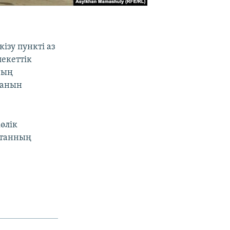
зу пункті аз
екеттік
ның
ғанын
өлік
станның