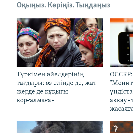
Оқыңыз. Көріңіз. Тыңдаңыз
Түркімен әйелдерінің
OCCRP:
тағдыры: өз елінде де, жат
"Монит
жерде де құқығы
үндіст
қорғалмаған
аккаун
жасалғ