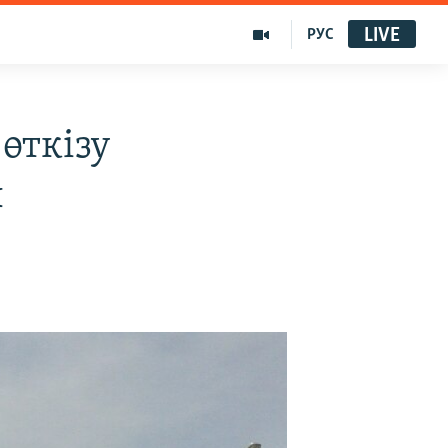
LIVE
РУС
өткізу
ы