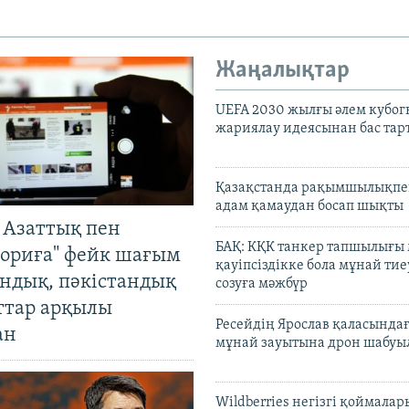
Жаңалықтар
UEFA 2030 жылғы әлем кубог
жариялау идеясынан бас та
Қазақстанда рақымшылықпен
адам қамаудан босап шықты
 Азаттық пен
БАҚ: КҚК танкер тапшылығы
ориға" фейк шағым
қауіпсіздікке бола мұнай тиеу
андық, пәкістандық
созуға мәжбүр
ттар арқылы
Ресейдің Ярослав қаласындағ
ан
мұнай зауытына дрон шабуы
Wildberries негізгі қоймала