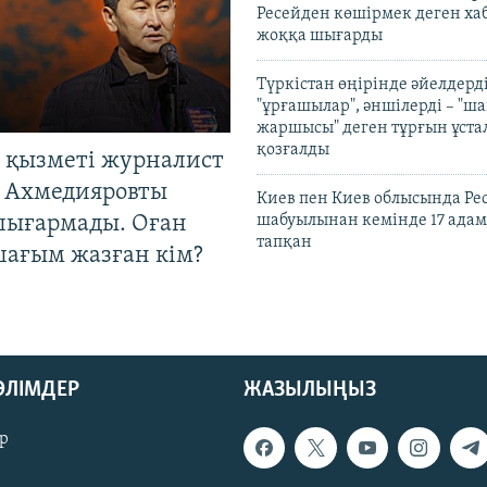
Ресейден көшірмек деген ха
жоққа шығарды
Түркістан өңірінде әйелдерді
"ұрғашылар", әншілерді – "
жаршысы" деген тұрғын ұстал
қозғалды
 қызметі журналист
 Ахмедияровты
Киев пен Киев облысында Рес
шығармады. Оған
шабуылынан кемінде 17 адам
тапқан
шағым жазған кім?
БӨЛІМДЕР
ЖАЗЫЛЫҢЫЗ
р