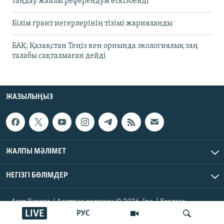
таңдау жайлы референдум өткізбейді
Білім грант иегерлерінің тізімі жарияланды
БАҚ: Қазақстан Теңіз кен орнында экологиялық заң
талабы сақталмаған дейді
ЖАЗЫЛЫҢЫЗ
ЖАЛПЫ МӘЛІМЕТ
НЕГІЗГІ БӨЛІМДЕР
Азат Еуропа / Азаттық радиосы © 2026, Inc. | Барлық
құқықтары қорғалған
LIVE
РУС