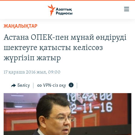
Accessibility
links
Skip
ЖАҢАЛЫҚТАР
to
ЖАҢАЛЫҚТАР
Астана ОПЕК-пен мұнай өндіруді
main
САЯСАТ
content
шектеуге қатысты келіссөз
AZATTYQTV
Skip
жүргізіп жатыр
to
ҚАҢТАР ОҚИҒАСЫ
main
17 қараша 2016 жыл, 09:00
АДАМ ҚҰҚЫҚТАРЫ
Navigation
Skip
Бөлісу
VPN-сіз оқу
ӘЛЕУМЕТ
to
ӘЛЕМ
Search
АРНАЙЫ ЖОБАЛАР
Русский