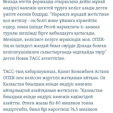
Венада өтетін формалды отырысына дейін мұнай
өндірісі көлемін шектей тұруға келісе алады деген
үмітте екенін білдірді. "Нарықта мұндай жетістікке
қол жеткізу - оң белгі және ұйымға кірмейтін
елдер, оның ішінде Ресей нарықтағы іс-қимыл
туралы шешімді бірге қабылдауға қатысады.
Меніңше, келісімге келуге мүмкіндік мол. ОПЕК-
тің өз ішіндегі жағдай биыл сәуірде Дохада болған
келіспеушілікпен салыстырғанда әлдеқайда тәуір"
деген Новак ТАСС агенттігіне.
ТАСС-тың хабарлауынша, Қанат Бозымбаев Астана
ОПЕК-пен келіссөз жүргізіп жатқанын айтқан. Ол
Қазақстан биылдың өзінде өндіріс көлемін
айтарлықтай азайтқанын жеткізген. "Қазақстан
биылдың өзінде өндіріс көлемін кәдімгідей
азайтты. Өткен жылы біз 80 миллион тонна
өндіргенбіз, биыл бұл көрсеткіш 76,5 миллион