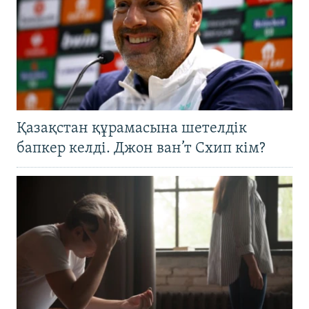
Қазақстан құрамасына шетелдік
бапкер келді. Джон ван’т Схип кім?