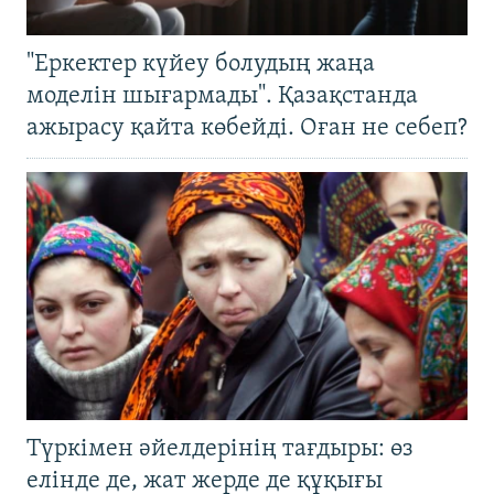
"Еркектер күйеу болудың жаңа
моделін шығармады". Қазақстанда
ажырасу қайта көбейді. Оған не себеп?
Түркімен әйелдерінің тағдыры: өз
елінде де, жат жерде де құқығы