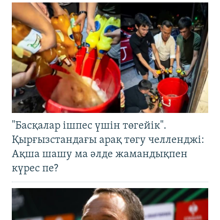
"Басқалар ішпес үшін төгейік".
Қырғызстандағы арақ төгу челленджі:
Ақша шашу ма әлде жамандықпен
күрес пе?