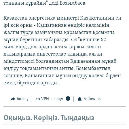
тоннаны құрайды" деді Бозымбаев.
Қазақстан энергетика министрі Қазақстанның ең
ірі кен орны - Қашағаннан өндіріс көлемінің
жалпы түрде азайғанына қарамастан қосымша
мұнай беретінін хабарлады. Ол "кенішке 50
миллиард доллардан астам қаржы салған
халықаралық инвесторлар алдында алған
міндеттемесі болғандықтан Қашағаннан мұнай
өндіру тоқтамайтынын айтты. Бозымбаевтың
сөзінше, Қашағаннан мұнай өндіру көлемі бірден
емес, біртіндеп артады.
Бөлісу
VPN-сіз оқу
Follow us
Оқыңыз. Көріңіз. Тыңдаңыз