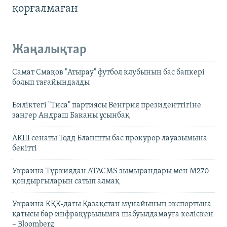
қорғалмаған
Жаңалықтар
Самат Смақов "Атырау" футбол клубының бас бапкері
болып тағайындалды
Биліктегі "Тиса" партиясы Венгрия президенттігіне
заңгер Андраш Баканы ұсынбақ
АҚШ сенаты Тодд Бланшты бас прокурор лауазымына
бекітті
Украина Түркиядан ATACMS зымырандары мен M270
қондырғыларын сатып алмақ
Украина КҚК-дағы Қазақстан мұнайының экспортына
қатысы бар инфрақұрылымға шабуылдамауға келіскен
– Bloomberg