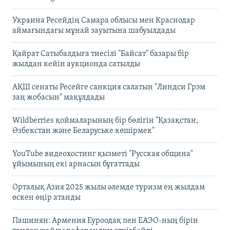
Украина Ресейдің Самара облысы мен Краснодар
аймағындағы мұнай зауытына шабуылдады
Қайрат Сатыбалдыға тиесілі "Байсат" базары бір
жылдан кейін аукционда сатылды
АҚШ сенаты Ресейге санкция салатын "Линдси Грэм
заң жобасын" мақұлдады
Wildberries қоймаларының бір бөлігін "Қазақстан,
Өзбекстан және Беларуське көшірмек"
YouTube видеохостинг қызметі "Русская община"
ұйымының екі арнасын бұғаттады
Орталық Азия 2025 жылы әлемде туризм ең жылдам
өскен өңір атанды
Пашинян: Армения Еуроодақ пен ЕАЭО-ның бірін