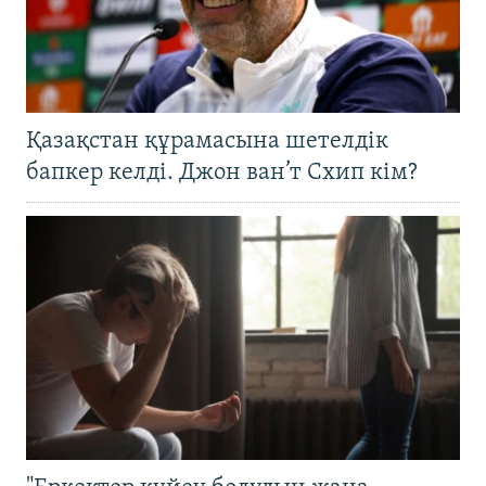
Қазақстан құрамасына шетелдік
бапкер келді. Джон ван’т Схип кім?