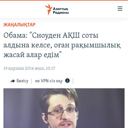
Accessibility
links
Skip
ЖАҢАЛЫҚТАР
to
ЖАҢАЛЫҚТАР
Обама: "Сноуден АҚШ соты
main
САЯСАТ
content
алдына келсе, оған рақымшылық
AZATTYQTV
Skip
жасай алар едім"
to
ҚАҢТАР ОҚИҒАСЫ
main
19 қараша 2016 жыл, 10:17
АДАМ ҚҰҚЫҚТАРЫ
Navigation
Skip
Бөлісу
VPN-сіз оқу
ӘЛЕУМЕТ
to
ӘЛЕМ
Search
АРНАЙЫ ЖОБАЛАР
Русский