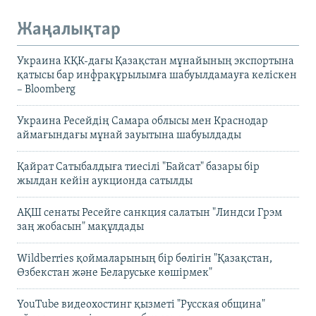
Жаңалықтар
Украина КҚК-дағы Қазақстан мұнайының экспортына
қатысы бар инфрақұрылымға шабуылдамауға келіскен
– Bloomberg
Украина Ресейдің Самара облысы мен Краснодар
аймағындағы мұнай зауытына шабуылдады
Қайрат Сатыбалдыға тиесілі "Байсат" базары бір
жылдан кейін аукционда сатылды
АҚШ сенаты Ресейге санкция салатын "Линдси Грэм
заң жобасын" мақұлдады
Wildberries қоймаларының бір бөлігін "Қазақстан,
Өзбекстан және Беларуське көшірмек"
YouTube видеохостинг қызметі "Русская община"