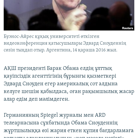
ЖАЗЫЛЫҢЫЗ
Басқа тілдерде
Буэнос-Айрес құқық университеті өткізген
видеоконференция қатысушылары Эдвард Сноуденнің
сөзін тыңдап отыр. Аргентина, 14 қараша 2016 жыл.
АҚШ президенті Барак Обама елдің ұлттық
қауіпсіздік агенттігінің бұрынғы қызметкері
Эдвард Сноуден егер америкалық сот алдына
келуге шешім қабылдаса, оған рақымшылық жасар
алар едім деп мәлімдеген.
Германияның Spiegel журналы мен ARD
телеарнасына сұхбатында Обама Сноуденнің
жұртшылыққа өзі жария еткен құпия бағдарламаға