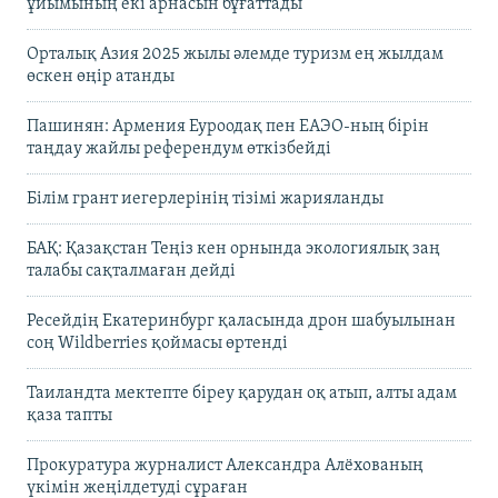
ұйымының екі арнасын бұғаттады
Орталық Азия 2025 жылы әлемде туризм ең жылдам
өскен өңір атанды
Пашинян: Армения Еуроодақ пен ЕАЭО-ның бірін
таңдау жайлы референдум өткізбейді
Білім грант иегерлерінің тізімі жарияланды
БАҚ: Қазақстан Теңіз кен орнында экологиялық заң
талабы сақталмаған дейді
Ресейдің Екатеринбург қаласында дрон шабуылынан
соң Wildberries қоймасы өртенді
Таиландта мектепте біреу қарудан оқ атып, алты адам
қаза тапты
Прокуратура журналист Александра Алёхованың
үкімін жеңілдетуді сұраған