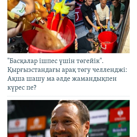
"Басқалар ішпес үшін төгейік".
Қырғызстандағы арақ төгу челленджі:
Ақша шашу ма әлде жамандықпен
күрес пе?