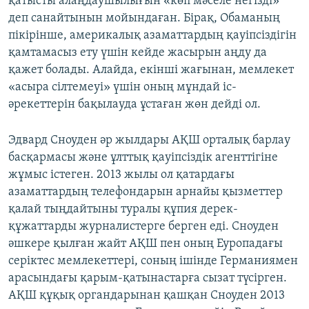
қатысты алаңдаушылығын «көп мәселе негізді»
деп санайтынын мойындаған. Бірақ, Обаманың
пікірінше, америкалық азаматтардың қауіпсіздігін
қамтамасыз ету үшін кейде жасырын аңду да
қажет болады. Алайда, екінші жағынан, мемлекет
«асыра сілтемеуі» үшін оның мұндай іс-
әрекеттерін бақылауда ұстаған жөн дейді ол.
Эдвард Сноуден әр жылдары АҚШ орталық барлау
басқармасы және ұлттық қауіпсіздік агенттігіне
жұмыс істеген. 2013 жылы ол қатардағы
азаматтардың телефондарын арнайы қызметтер
қалай тыңдайтыны туралы құпия дерек-
құжаттарды журналистерге берген еді. Сноуден
әшкере қылған жайт АҚШ пен оның Еуропадағы
серіктес мемлекеттері, соның ішінде Германиямен
арасындағы қарым-қатынастарға сызат түсірген.
АҚШ құқық органдарынан қашқан Сноуден 2013