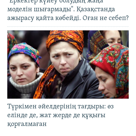
"Еркектер күйеу болудың жаңа
моделін шығармады". Қазақстанда
ажырасу қайта көбейді. Оған не себеп?
Түркімен әйелдерінің тағдыры: өз
елінде де, жат жерде де құқығы
қорғалмаған