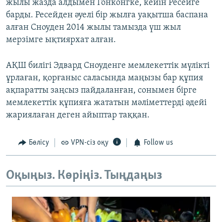
жылы жазда алдымен Гонконгке, кейін Ресейге
барды. Ресейден әуелі бір жылға уақытша баспана
алған Сноуден 2014 жылы тамызда үш жыл
мерзімге ықтиярхат алған.
АҚШ билігі Эдвард Сноуденге мемлекеттік мүлікті
ұрлаған, қорғаныс саласында маңызы бар құпия
ақпаратты заңсыз пайдаланған, сонымен бірге
мемлекеттік құпияға жататын мәліметтерді әдейі
жариялаған деген айыптар таққан.
Бөлісу
VPN-сіз оқу
Follow us
Оқыңыз. Көріңіз. Тыңдаңыз