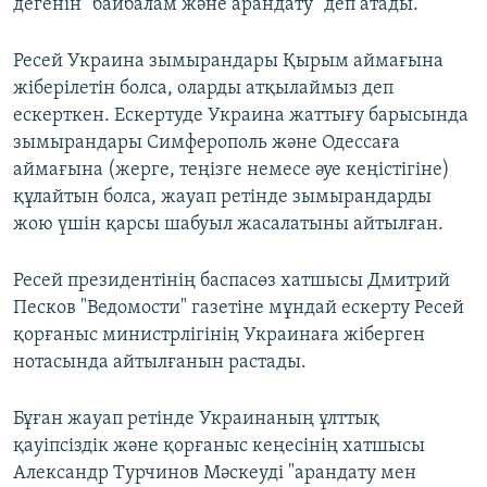
дегенін "байбалам және арандату" деп атады.
Ресей Украина зымырандары Қырым аймағына
жіберілетін болса, оларды атқылаймыз деп
ескерткен. Ескертуде Украина жаттығу барысында
зымырандары Симферополь және Одессаға
аймағына (жерге, теңізге немесе әуе кеңістігіне)
құлайтын болса, жауап ретінде зымырандарды
жою үшін қарсы шабуыл жасалатыны айтылған.
Ресей президентінің баспасөз хатшысы Дмитрий
Песков "Ведомости" газетіне мұндай ескерту Ресей
қорғаныс министрлігінің Украинаға жіберген
нотасында айтылғанын растады.
Бұған жауап ретінде Украинаның ұлттық
қауіпсіздік және қорғаныс кеңесінің хатшысы
Александр Турчинов Мәскеуді "арандату мен