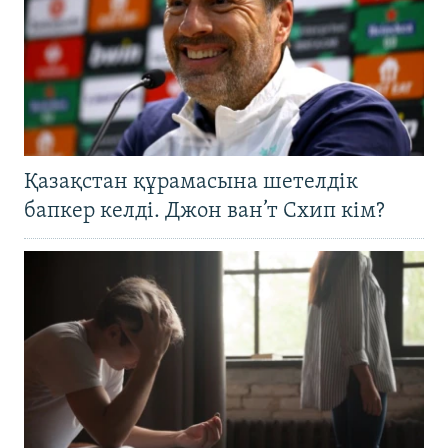
Қазақстан құрамасына шетелдік
бапкер келді. Джон ван’т Схип кім?