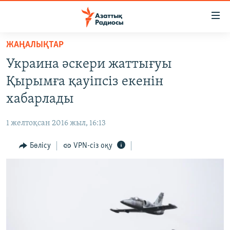
Accessibility
links
Skip
ЖАҢАЛЫҚТАР
to
ЖАҢАЛЫҚТАР
Украина әскери жаттығуы
main
САЯСАТ
content
Қырымға қауіпсіз екенін
AZATTYQTV
Skip
хабарлады
to
ҚАҢТАР ОҚИҒАСЫ
main
1 желтоқсан 2016 жыл, 16:13
АДАМ ҚҰҚЫҚТАРЫ
Navigation
Skip
Бөлісу
VPN-сіз оқу
ӘЛЕУМЕТ
to
ӘЛЕМ
Search
АРНАЙЫ ЖОБАЛАР
Русский