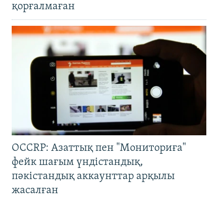
қорғалмаған
OCCRP: Азаттық пен "Мониториға"
фейк шағым үндістандық,
пәкістандық аккаунттар арқылы
жасалған