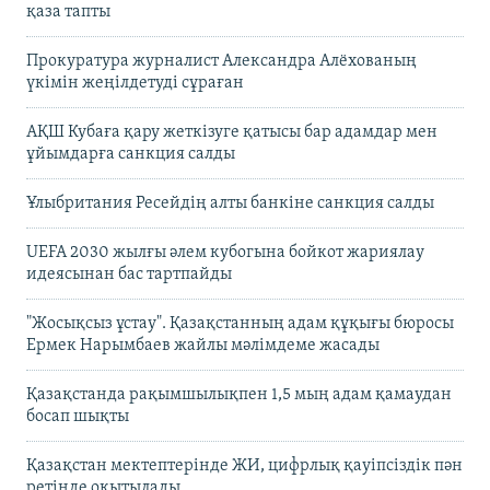
қаза тапты
Прокуратура журналист Александра Алёхованың
үкімін жеңілдетуді сұраған
АҚШ Кубаға қару жеткізуге қатысы бар адамдар мен
ұйымдарға санкция салды
Ұлыбритания Ресейдің алты банкіне санкция салды
UEFA 2030 жылғы әлем кубогына бойкот жариялау
идеясынан бас тартпайды
"Жосықсыз ұстау". Қазақстанның адам құқығы бюросы
Ермек Нарымбаев жайлы мәлімдеме жасады
Қазақстанда рақымшылықпен 1,5 мың адам қамаудан
босап шықты
Қазақстан мектептерінде ЖИ, цифрлық қауіпсіздік пән
ретінде оқытылады