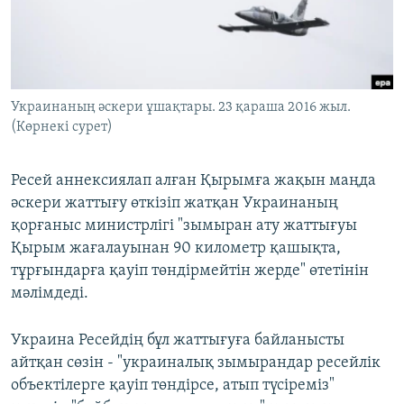
ЖАЗЫЛЫҢЫЗ
Басқа тілдерде
Украинаның әскери ұшақтары. 23 қараша 2016 жыл.
(Көрнекі сурет)
Ресей аннексиялап алған Қырымға жақын маңда
әскери жаттығу өткізіп жатқан Украинаның
қорғаныс министрлігі "зымыран ату жаттығуы
Қырым жағалауынан 90 километр қашықта,
тұрғындарға қауіп төндірмейтін жерде" өтетінін
мәлімдеді.
Украина Ресейдің бұл жаттығуға байланысты
айтқан сөзін - "украиналық зымырандар ресейлік
объектілерге қауіп төндірсе, атып түсіреміз"