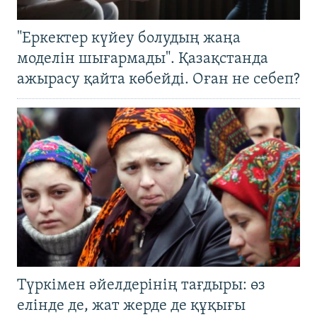
"Еркектер күйеу болудың жаңа
моделін шығармады". Қазақстанда
ажырасу қайта көбейді. Оған не себеп?
Түркімен әйелдерінің тағдыры: өз
елінде де, жат жерде де құқығы