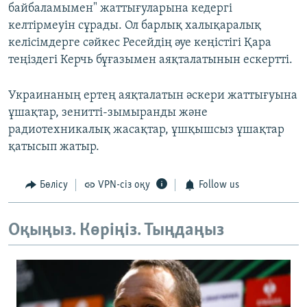
байбаламымен" жаттығуларына кедергі
келтірмеуін сұрады. Ол барлық халықаралық
келісімдерге сәйкес Ресейдің әуе кеңістігі Қара
теңіздегі Керчь бұғазымен аяқталатынын ескертті.
Украинаның ертең аяқталатын әскери жаттығуына
ұшақтар, зенитті-зымыранды және
радиотехникалық жасақтар, ұшқышсыз ұшақтар
қатысып жатыр.
Бөлісу
VPN-сіз оқу
Follow us
Оқыңыз. Көріңіз. Тыңдаңыз