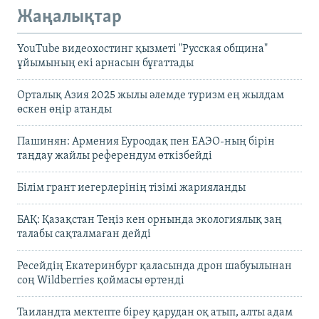
Жаңалықтар
YouTube видеохостинг қызметі "Русская община"
ұйымының екі арнасын бұғаттады
Орталық Азия 2025 жылы әлемде туризм ең жылдам
өскен өңір атанды
Пашинян: Армения Еуроодақ пен ЕАЭО-ның бірін
таңдау жайлы референдум өткізбейді
Білім грант иегерлерінің тізімі жарияланды
БАҚ: Қазақстан Теңіз кен орнында экологиялық заң
талабы сақталмаған дейді
Ресейдің Екатеринбург қаласында дрон шабуылынан
соң Wildberries қоймасы өртенді
Таиландта мектепте біреу қарудан оқ атып, алты адам