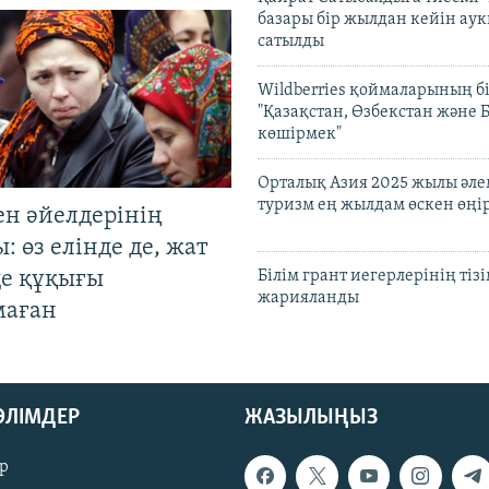
базары бір жылдан кейін ау
сатылды
Wildberries қоймаларының бі
"Қазақстан, Өзбекстан және 
көшірмек"
Орталық Азия 2025 жылы әл
туризм ең жылдам өскен өңі
ен әйелдерінің
: өз елінде де, жат
де құқығы
Білім грант иегерлерінің тізі
жарияланды
маған
БӨЛІМДЕР
ЖАЗЫЛЫҢЫЗ
р