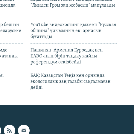
кционда
"Линдси Грэм заң жобасын" мақұлдады
р бөлігін
YouTube видеохостинг қызметі "Русская
Беларуське
община" ұйымының екі арнасын
бұғаттады
емде
Пашинян: Армения Еуроодақ пен
р атанды
ЕАЭО-ның бірін таңдау жайлы
референдум өткізбейді
мі
БАҚ: Қазақстан Теңіз кен орнында
экологиялық заң талабы сақталмаған
дейді