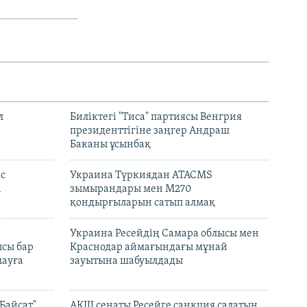
л
Биліктегі "Тиса" партиясы Венгрия
президенттігіне заңгер Андраш
Баканы ұсынбақ
с
Украина Түркиядан ATACMS
і
зымырандары мен M270
қондырғыларын сатып алмақ
н
Украина Ресейдің Самара облысы мен
сы бар
Краснодар аймағындағы мұнай
ауға
зауытына шабуылдады
Байсат"
АҚШ сенаты Ресейге санкция салатын