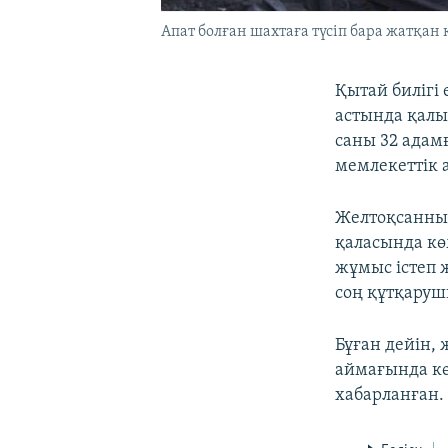
Апат болған шахтаға түсіп бара жатқан
Қытай билігі
астында қалы
саны 32 адамғ
мемлекеттік 
Желтоқсанның
қаласында кө
жұмыс істеп 
соң құтқаруш
Бұған дейін,
аймағында кө
хабарланған.