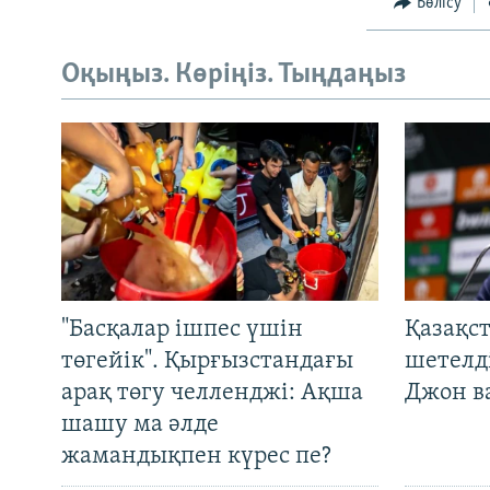
Бөлісу
Оқыңыз. Көріңіз. Тыңдаңыз
"Басқалар ішпес үшін
Қазақс
төгейік". Қырғызстандағы
шетелді
арақ төгу челленджі: Ақша
Джон ва
шашу ма әлде
жамандықпен күрес пе?