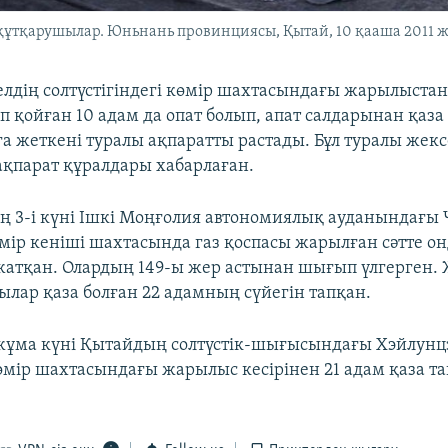
 құтқарушылар. Юньнань провинциясы, Қытай, 10 қааша 2011 жы
 елдің солтүстігіндегі көмір шахтасындағы жарылыстан
п қойған 10 адам да опат болып, апат салдарынан қаза
а жеткені туралы ақпаратты растады. Бұл туралы жекс
ақпарат құралдары хабарлаған.
 3-і күні Ішкі Моңғолия автономиялық ауданындағы
мір кеніші шахтасында газ қоспасы жарылған сәтте он
жатқан. Олардың 149-ы жер астынан шығып үлгерген.
ылар қаза болған 22 адамның сүйегін тапқан.
 жұма күні Қытайдың солтүстік-шығысындағы Хэйлунц
мір шахтасындағы жарылыс кесірінен 21 адам қаза т