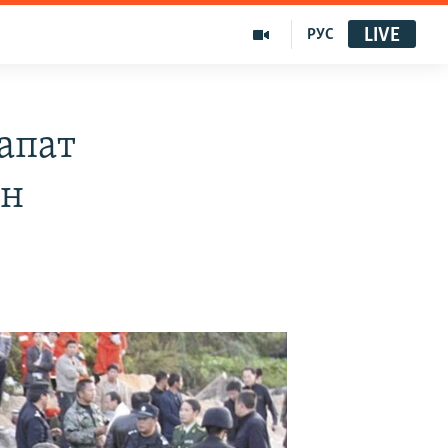
LIVE
РУС
апат
ан