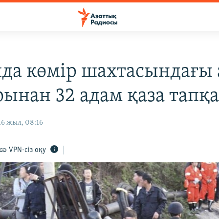
да көмір шахтасындағы 
рынан 32 адам қаза тапқ
6 жыл, 08:16
VPN-сіз оқу