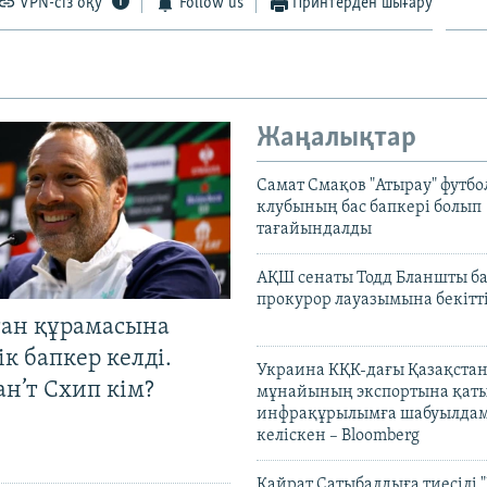
VPN-сіз оқу
Follow us
Принтерден шығару
Жаңалықтар
Самат Смақов "Атырау" футбо
клубының бас бапкері болып
тағайындалды
АҚШ сенаты Тодд Бланшты ба
прокурор лауазымына бекітт
тан құрамасына
к бапкер келді.
Украина КҚК-дағы Қазақста
н’т Схип кім?
мұнайының экспортына қаты
инфрақұрылымға шабуылдам
келіскен – Bloomberg
Қайрат Сатыбалдыға тиесілі "