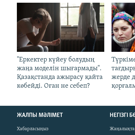
"Еркектер күйеу болудың
Түркім
жаңа моделін шығармады".
тағдыры
Қазақстанда ажырасу қайта
жерде 
көбейді. Оған не себеп?
қорғал
ЖАЛПЫ МӘЛІМЕТ
НЕГІЗГІ 
Хабарласыңыз
Жаңалықта