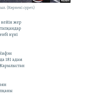
л. (Көрнекі сурет.)
 кейін жер
 тапқандар
енбі күні
 Чифэн
да 181 адам
 Жарылыстан
зян
апқаны