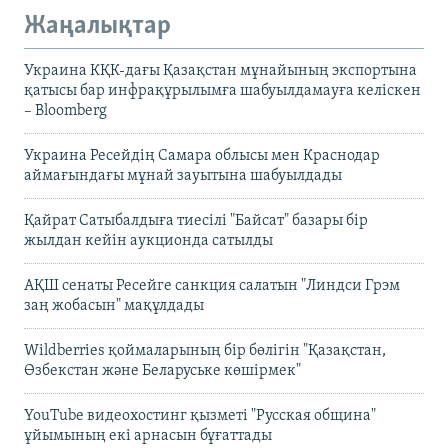
Жаңалықтар
Украина КҚК-дағы Қазақстан мұнайының экспортына
қатысы бар инфрақұрылымға шабуылдамауға келіскен
– Bloomberg
Украина Ресейдің Самара облысы мен Краснодар
аймағындағы мұнай зауытына шабуылдады
Қайрат Сатыбалдыға тиесілі "Байсат" базары бір
жылдан кейін аукционда сатылды
АҚШ сенаты Ресейге санкция салатын "Линдси Грэм
заң жобасын" мақұлдады
Wildberries қоймаларының бір бөлігін "Қазақстан,
Өзбекстан және Беларуське көшірмек"
YouTube видеохостинг қызметі "Русская община"
ұйымының екі арнасын бұғаттады