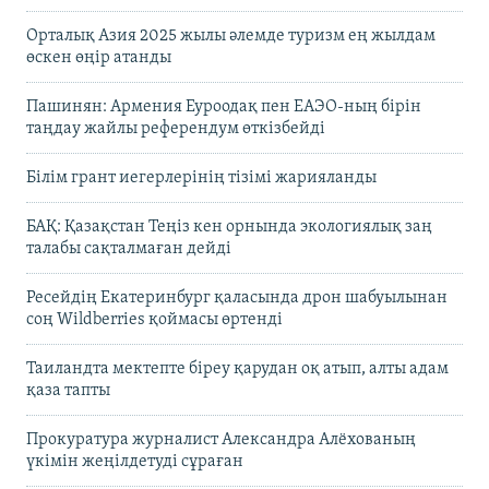
Орталық Азия 2025 жылы әлемде туризм ең жылдам
өскен өңір атанды
Пашинян: Армения Еуроодақ пен ЕАЭО-ның бірін
таңдау жайлы референдум өткізбейді
Білім грант иегерлерінің тізімі жарияланды
БАҚ: Қазақстан Теңіз кен орнында экологиялық заң
талабы сақталмаған дейді
Ресейдің Екатеринбург қаласында дрон шабуылынан
соң Wildberries қоймасы өртенді
Таиландта мектепте біреу қарудан оқ атып, алты адам
қаза тапты
Прокуратура журналист Александра Алёхованың
үкімін жеңілдетуді сұраған