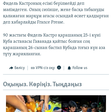
Фидель Кастроның есімі берілмейді деп
мәлімдеген. Оның сөзінше, жеке басқа табынуды
қаламаған марқұм ағасы осындай өсиет қалдырған
деп хабарлайды France Presse.
90 жастағы Фидель Кастро қарашаның 25-і күні
Куба астанасы Гаванада қайтыс болған соң
қарашаның 26-сынан бастап Кубада тоғыз күн аза
тұту жарияланған.
Бөлісу
VPN-сіз оқу
Follow us
Оқыңыз. Көріңіз. Тыңдаңыз