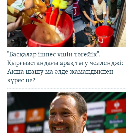
"Басқалар ішпес үшін төгейік".
Қырғызстандағы арақ төгу челленджі:
Ақша шашу ма әлде жамандықпен
күрес пе?