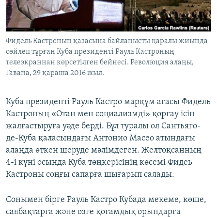
ЖАЗЫЛЫҢЫЗ
Фидель Кастроның қазасына байланысты қаралы жиында
сөйлеп тұрған Куба президенті Рауль Кастроның
Басқа тілдерде
телеэкраннан көрсетілген бейнесі. Революция алаңы,
Гавана, 29 қараша 2016 жыл.
Куба президенті Рауль Кастро марқұм ағасы Фидель
Кастроның «Отан мен социализмді» қорғау ісін
жалғастыруға уәде берді. Бұл туралы ол Сантьяго-
де-Куба қаласындағы Антонио Масео атындағы
алаңда өткен шеруде мәлімдеген. Желтоқсанның
4-і күні осында Куба төңкерісінің көсемі Фидеь
Кастроны соңғы сапарға шығарып салады.
Сонымен бірге Рауль Кастро Кубада мекеме, көше,
саябақтарға және өзге қоғамдық орындарға