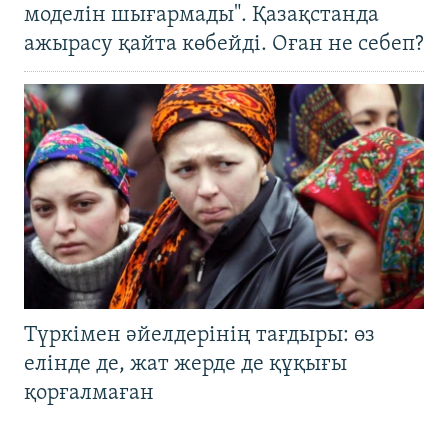
моделін шығармады". Қазақстанда
ажырасу қайта көбейді. Оған не себеп?
Түркімен әйелдерінің тағдыры: өз
елінде де, жат жерде де құқығы
қорғалмаған