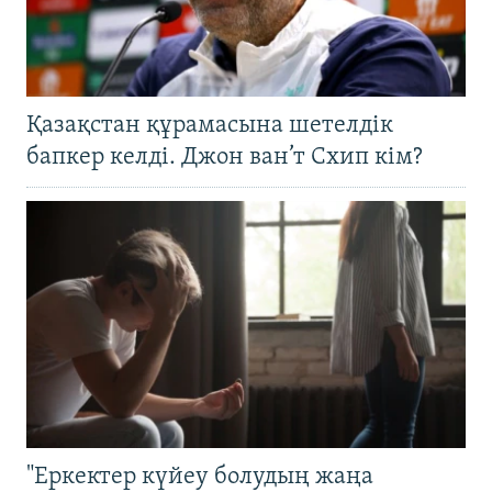
Қазақстан құрамасына шетелдік
бапкер келді. Джон ван’т Схип кім?
"Еркектер күйеу болудың жаңа