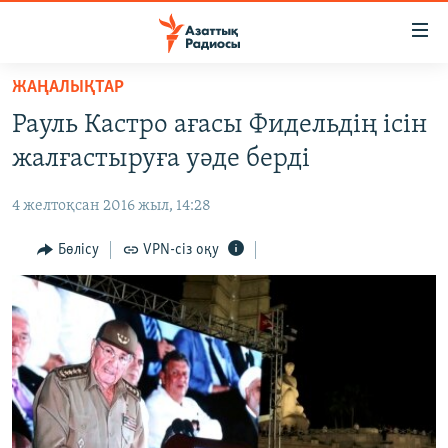
Accessibility
links
Skip
ЖАҢАЛЫҚТАР
to
ЖАҢАЛЫҚТАР
Рауль Кастро ағасы Фидельдің ісін
main
САЯСАТ
content
жалғастыруға уәде берді
AZATTYQTV
Skip
to
4 желтоқсан 2016 жыл, 14:28
ҚАҢТАР ОҚИҒАСЫ
main
АДАМ ҚҰҚЫҚТАРЫ
Бөлісу
VPN-сіз оқу
Navigation
Skip
ӘЛЕУМЕТ
to
ӘЛЕМ
Search
АРНАЙЫ ЖОБАЛАР
Русский