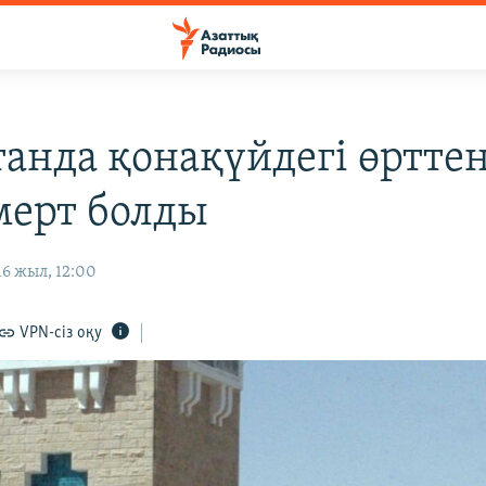
танда қонақүйдегі өрттен
мерт болды
6 жыл, 12:00
VPN-сіз оқу