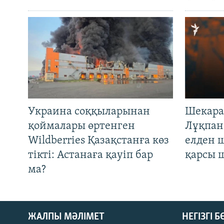
Украина соққыларынан
Шекара
қоймалары өртенген
Лұқпан
Wildberries Қазақстанға көз
елден 
тікті: Астанаға қауіп бар
қарсы 
ма?
ЖАЛПЫ МӘЛІМЕТ
НЕГІЗГІ 