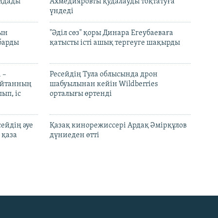
лдады
Ахмедияровты қудалауды тоқтатуға
үндеді
рын
"Әділ сөз" қоры Динара Егеубаеваға
барды
қатысты істі ашық тергеуге шақырды
 –
Ресейдің Тула облысында дрон
шайтанның
шабуылынан кейін Wildberries
ып, іс
орталығы өртенді
ейдің әуе
Қазақ кинорежиссері Ардақ Әмірқұлов
 қаза
дүниеден өтті