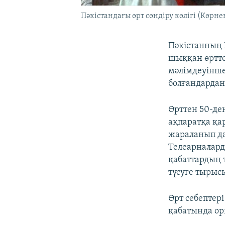
Пәкістандағы өрт сөндіру көлігі (Көрнек
Пәкістанның 
шыққан өртте
мәлімдеуінше
болғандардан
Өрттен 50-ден
ақпаратқа қа
жараланып дә
Телеарналард
қабаттардың 
түсуге тырыс
Өрт себептері
қабатында ор