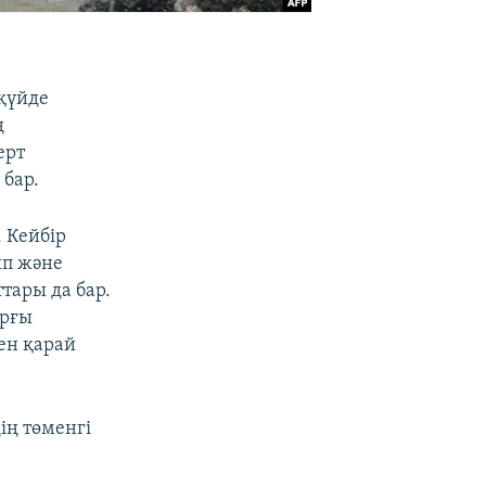
қүйде
ң
ерт
 бар.
. Кейбір
ып және
тары да бар.
арғы
ен қарай
дің төменгі