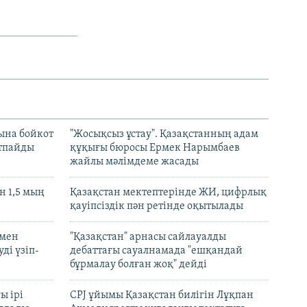
ына бойкот
"Жосықсыз ұстау". Қазақстанның адам
ртпайды
құқығы бюросы Ермек Нарымбаев
жайлы мәлімдеме жасады
 1,5 мың
Қазақстан мектептерінде ЖИ, цифрлық
қауіпсіздік пән ретінде оқытылады
 мен
"Қазақстан" арнасы сайлауалды
ді үзіп-
дебаттағы сауалнамада "ешқандай
бұрмалау болған жоқ" дейді
ы ірі
CPJ ұйымы Қазақстан билігін Лұқпан