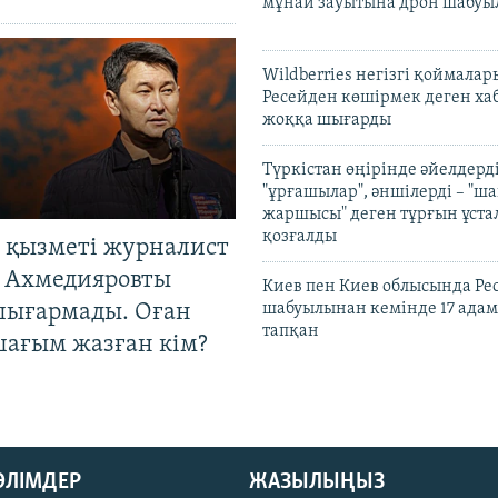
мұнай зауытына дрон шабуы
Wildberries негізгі қоймала
Ресейден көшірмек деген ха
жоққа шығарды
Түркістан өңірінде әйелдерді
"ұрғашылар", әншілерді – "
жаршысы" деген тұрғын ұстал
қозғалды
 қызметі журналист
 Ахмедияровты
Киев пен Киев облысында Рес
шығармады. Оған
шабуылынан кемінде 17 адам
тапқан
шағым жазған кім?
БӨЛІМДЕР
ЖАЗЫЛЫҢЫЗ