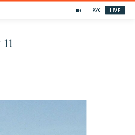
LIVE
РУС
 11