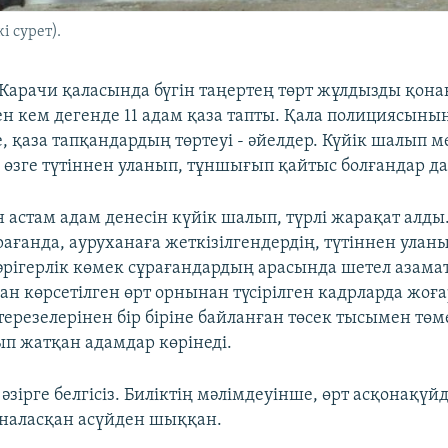
і сурет).
Карачи қаласында бүгін таңертең төрт жұлдызды қона
н кем дегенде 11 адам қаза тапты. Қала полициясыны
, қаза тапқандардың төртеуі - әйелдер. Күйік шалып м
 өзге түтіннен уланып, тұншығып қайтыс болғандар да
 астам адам денесін күйік шалып, түрлі жарақат алды
рағанда, ауруханаға жеткізілгендердің, түтіннен улан
рігерлік көмек сұрағандардың арасында шетел азамат
ан көрсетілген өрт орнынан түсірілген кадрларда жоғ
терезелерінен бір біріне байланған төсек тысымен төм
ып жатқан адамдар көрінеді.
 әзірге белгісіз. Биліктің мәлімдеуінше, өрт асқонақүй
наласқан асүйден шыққан.