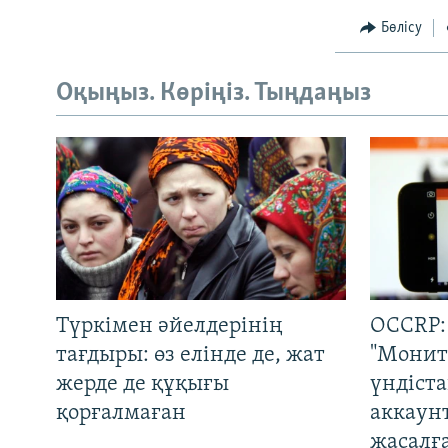
Бөлісу
Оқыңыз. Көріңіз. Тыңдаңыз
Түркімен әйелдерінің
OCCRP:
тағдыры: өз елінде де, жат
"Монит
жерде де құқығы
үндіст
қорғалмаған
аккаун
жасалғ