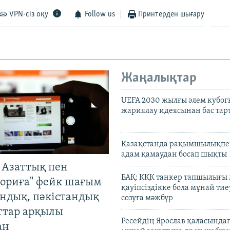
VPN-сіз оқу
Follow us
Принтерден шығару
Жаңалықтар
UEFA 2030 жылғы әлем кубог
жариялау идеясынан бас та
Қазақстанда рақымшылықпен
адам қамаудан босап шықты
 Азаттық пен
БАҚ: КҚК танкер тапшылығы
ориға" фейк шағым
қауіпсіздікке бола мұнай тиеу
андық, пәкістандық
созуға мәжбүр
ттар арқылы
Ресейдің Ярослав қаласындағ
ан