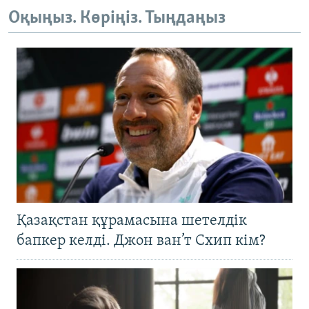
Оқыңыз. Көріңіз. Тыңдаңыз
Қазақстан құрамасына шетелдік
бапкер келді. Джон ван’т Схип кім?