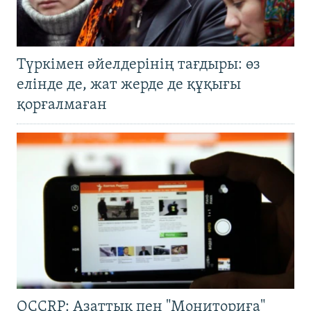
Түркімен әйелдерінің тағдыры: өз
елінде де, жат жерде де құқығы
қорғалмаған
OCCRP: Азаттық пен "Мониториға"