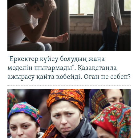
"Еркектер күйеу болудың жаңа
моделін шығармады". Қазақстанда
ажырасу қайта көбейді. Оған не себеп?