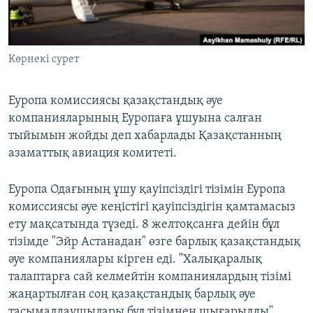
ЖАЗЫЛЫҢЫЗ
Көрнекі сурет
Басқа тілдерде
Еуропа комиссиясы қазақстандық әуе
компанияларының Еуропаға ұшуына салған
тыйымын жойды деп хабарлады Қазақстанның
азаматтық авиация комитеті.
Еуропа Одағының ұшу қауіпсіздігі тізімін Еуропа
комиссиясы әуе кеңістігі қауіпсіздігін қамтамасыз
ету мақсатында түзеді. 8 желтоқсанға дейін бұл
тізімде "Эйр Астанадан" өзге барлық қазақстандық
әуе компаниялары кірген еді. "Халықаралық
талаптарға сай келмейтін компаниялардың тізімі
жаңартылған соң қазақстандық барлық әуе
тасымалдаушылары бұл тізімнен шығарылды"