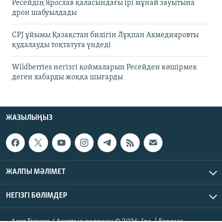
Ресейдің Ярослав қаласындағы ірі мұнай зауытына
дрон шабуылдады
CPJ ұйымы Қазақстан билігін Лұқпан Ахмедияровты
қудалауды тоқтатуға үндеді
Wildberries негізгі қоймаларын Ресейден көшірмек
деген хабарды жоққа шығарды
ЖАЗЫЛЫҢЫЗ
ЖАЛПЫ МӘЛІМЕТ
НЕГІЗГІ БӨЛІМДЕР
Азат Еуропа / Азаттық радиосы © 2026, Inc. | Барлық