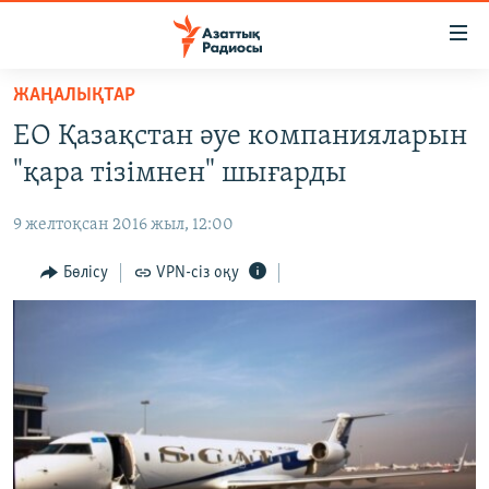
Accessibility
links
Skip
ЖАҢАЛЫҚТАР
to
ЖАҢАЛЫҚТАР
ЕО Қазақстан әуе компанияларын
main
САЯСАТ
content
"қара тізімнен" шығарды
AZATTYQTV
Skip
to
9 желтоқсан 2016 жыл, 12:00
ҚАҢТАР ОҚИҒАСЫ
main
АДАМ ҚҰҚЫҚТАРЫ
Бөлісу
VPN-сіз оқу
Navigation
Skip
ӘЛЕУМЕТ
to
ӘЛЕМ
Search
АРНАЙЫ ЖОБАЛАР
Русский