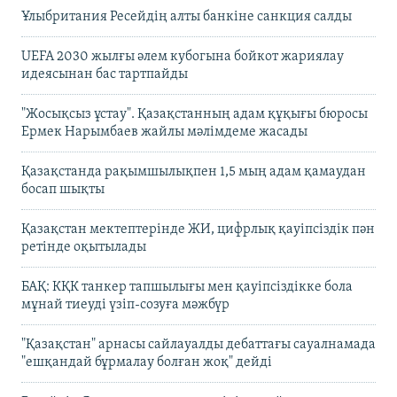
Ұлыбритания Ресейдің алты банкіне санкция салды
UEFA 2030 жылғы әлем кубогына бойкот жариялау
идеясынан бас тартпайды
"Жосықсыз ұстау". Қазақстанның адам құқығы бюросы
Ермек Нарымбаев жайлы мәлімдеме жасады
Қазақстанда рақымшылықпен 1,5 мың адам қамаудан
босап шықты
Қазақстан мектептерінде ЖИ, цифрлық қауіпсіздік пән
ретінде оқытылады
БАҚ: КҚК танкер тапшылығы мен қауіпсіздікке бола
мұнай тиеуді үзіп-созуға мәжбүр
"Қазақстан" арнасы сайлауалды дебаттағы сауалнамада
"ешқандай бұрмалау болған жоқ" дейді