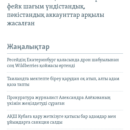
фейк шағым үндістандық,
пәкістандық аккаунттар арқылы
жасалған
Жаңалықтар
Ресейдің Екатеринбург қаласында дрон шабуылынан
соң Wildberries қоймасы өртенді
Таиландта мектепте біреу қарудан оқ атып, алты адам
қаза тапты
Прокуратура журналист Александра Алёхованың
үкімін жеңілдетуді сұраған
АҚШ Кубаға қару жеткізуге қатысы бар адамдар мен
ұйымдарға санкция салды