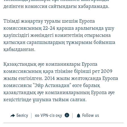
делінген комиссия сайтындағы хабарламада.
Тізімді жаңартау туралы шешім Еуропа
комиссиясының 22-24 қараша аралығында ұшу
қауіпсіздігі жөніндегі комитетінің отырысына
қатысқан сарапшылардың тұжырымы бойынша
қабылданған.
Қазақстандық әуе компаниялары Еуропа
комиссиясының қара тізіміне бірінші рет 2009
жылы енгізілген. 2014 жылы желтоқсанда Еуропа
комиссиясы "Эйр Астанадан" өзге барлық
қазақстандық әуе компанияларының Еуропа әуе
кеңістігінде ұшуына тыйым салған.
Бөлісу
VPN-сіз оқу
Follow us