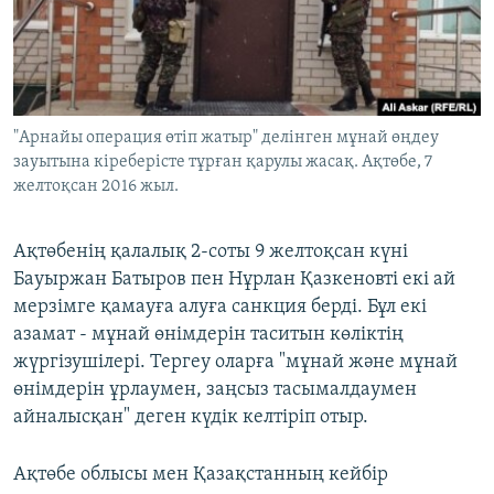
ЖАЗЫЛЫҢЫЗ
Басқа тілдерде
"Арнайы операция өтіп жатыр" делінген мұнай өңдеу
зауытына кіреберісте тұрған қарулы жасақ. Ақтөбе, 7
желтоқсан 2016 жыл.
Ақтөбенің қалалық 2-соты 9 желтоқсан күні
Бауыржан Батыров пен Нұрлан Қазкеновті екі ай
мерзімге қамауға алуға санкция берді. Бұл екі
азамат - мұнай өнімдерін таситын көліктің
жүргізушілері. Тергеу оларға "мұнай және мұнай
өнімдерін ұрлаумен, заңсыз тасымалдаумен
айналысқан" деген күдік келтіріп отыр.
Ақтөбе облысы мен Қазақстанның кейбір