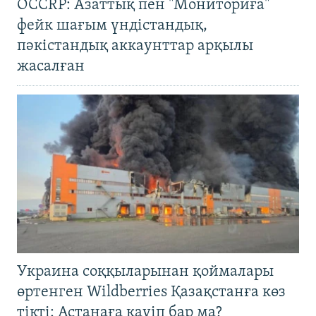
OCCRP: Азаттық пен "Мониториға"
фейк шағым үндістандық,
пәкістандық аккаунттар арқылы
жасалған
Украина соққыларынан қоймалары
өртенген Wildberries Қазақстанға көз
тікті: Астанаға қауіп бар ма?