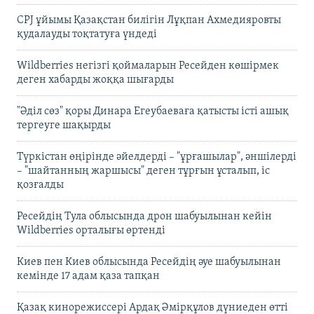
CPJ ұйымы Қазақстан билігін Лұқпан Ахмедияровты
қудалауды тоқтатуға үндеді
Wildberries негізгі қоймаларын Ресейден көшірмек
деген хабарды жоққа шығарды
"Әділ сөз" қоры Динара Егеубаеваға қатысты істі ашық
тергеуге шақырды
Түркістан өңірінде әйелдерді – "ұрғашылар", әншілерді
– "шайтанның жаршысы" деген тұрғын ұсталып, іс
қозғалды
Ресейдің Тула облысында дрон шабуылынан кейін
Wildberries орталығы өртенді
Киев пен Киев облысында Ресейдің әуе шабуылынан
кемінде 17 адам қаза тапқан
Қазақ кинорежиссері Ардақ Әмірқұлов дүниеден өтті