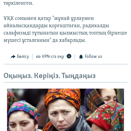
тәркіленген.
ҰҚК сонымен қатар "мұнай ұрлаумен
айналысқандарды қорғаштаған, радикалды
салафизмді тұтынатын қылмыстық топтың бірнеше
мүшесі ұсталғанын" да хабарлады.
Бөлісу
VPN-сіз оқу
Follow us
Оқыңыз. Көріңіз. Тыңдаңыз