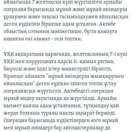
аймағында 7 желтоқсан күні жүргізілген арнайы
операция барысында мұнай және мұнай өнімдерін
ұрлаумен және заңсыз тасымалдаумен айналысқан
деген күдікпен бірнеше адам ұсталған. Ақтөбе
облыстық сотының мәліметінше, бүгін қамауға
алынған екі азамат - осы топтан.
ҰҚК ақпаратына қарағанда, желтоқсанның 7-і күні
ҰҚК мен коррупцияға қарсы іс-қимыл ұлттық
бюросы және ішкі істер министрлігі бірлесіп,
бірнеше аймақта "мұнай өнімдерін жымқырумен
айналысқан" деген күдікке ілінген топты ұстау
операциясын жүргізген. Ақтөбедегі операция
мұнай өңдеу зауытында да жүргізілді. Арнайы
қызмет қанша адам ұсталғанын, тұтқындау қай
жерде болғаны туралы нақты ақпарат бермеді.
Операция барысында күдіктілерден өзге мұнай
мен мұнай өнімдері бар автоцистерналар да