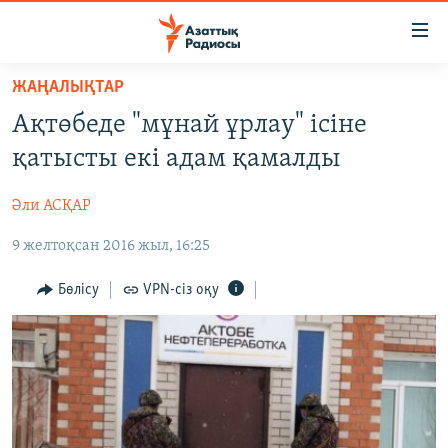
Accessibility
links
Skip
ЖАҢАЛЫҚТАР
to
ЖАҢАЛЫҚТАР
Ақтөбеде "мұнай ұрлау" ісіне
main
САЯСАТ
content
қатысты екі адам қамалды
AZATTYQTV
Skip
to
Әли АСҚАР
ҚАҢТАР ОҚИҒАСЫ
main
9 желтоқсан 2016 жыл, 16:25
АДАМ ҚҰҚЫҚТАРЫ
Navigation
Skip
ӘЛЕУМЕТ
Бөлісу
VPN-сіз оқу
to
ӘЛЕМ
Search
АРНАЙЫ ЖОБАЛАР
Русский