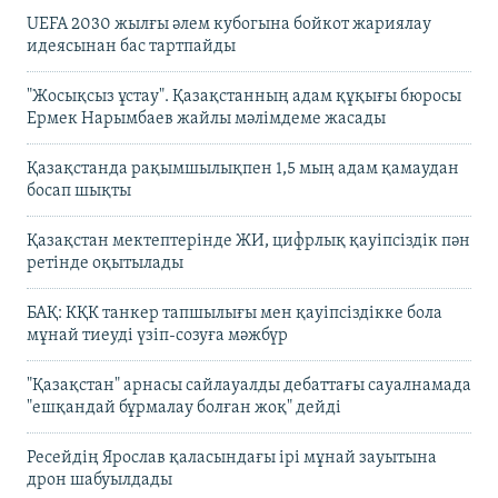
UEFA 2030 жылғы әлем кубогына бойкот жариялау
идеясынан бас тартпайды
"Жосықсыз ұстау". Қазақстанның адам құқығы бюросы
Ермек Нарымбаев жайлы мәлімдеме жасады
Қазақстанда рақымшылықпен 1,5 мың адам қамаудан
босап шықты
Қазақстан мектептерінде ЖИ, цифрлық қауіпсіздік пән
ретінде оқытылады
БАҚ: КҚК танкер тапшылығы мен қауіпсіздікке бола
мұнай тиеуді үзіп-созуға мәжбүр
"Қазақстан" арнасы сайлауалды дебаттағы сауалнамада
"ешқандай бұрмалау болған жоқ" дейді
Ресейдің Ярослав қаласындағы ірі мұнай зауытына
дрон шабуылдады