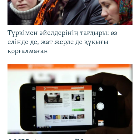
Түркімен әйелдерінің тағдыры: өз
елінде де, жат жерде де құқығы
қорғалмаған