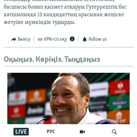
басшысы болып қызмет атқаруы Гутеррештің бас
хатшылыққа 13 кандидаттың арасынан жеңіске
жетуіне мүмкіндік тудырды.
Бөлісу
VPN-сіз оқу
Follow us
Оқыңыз. Көріңіз. Тыңдаңыз
LIVE
РУС