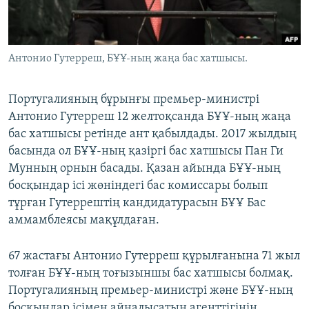
ЖАЗЫЛЫҢЫЗ
Антонио Гутерреш, БҰҰ-ның жаңа бас хатшысы.
Басқа тілдерде
Португалияның бұрынғы премьер-министрі
Антонио Гутерреш 12 желтоқсанда БҰҰ-ның жаңа
бас хатшысы ретінде ант қабылдады. 2017 жылдың
басында ол БҰҰ-ның қазіргі бас хатшысы Пан Ги
Мунның орнын басады. Қазан айында БҰҰ-ның
босқындар ісі жөніндегі бас комиссары болып
тұрған Гутеррештің кандидатурасын БҰҰ Бас
аммамблеясы мақұлдаған.
67 жастағы Антонио Гутерреш құрылғанына 71 жыл
толған БҰҰ-ның тоғызыншы бас хатшысы болмақ.
Португалияның премьер-министрі және БҰҰ-ның
босқындар ісімен айналысатын агенттігінің