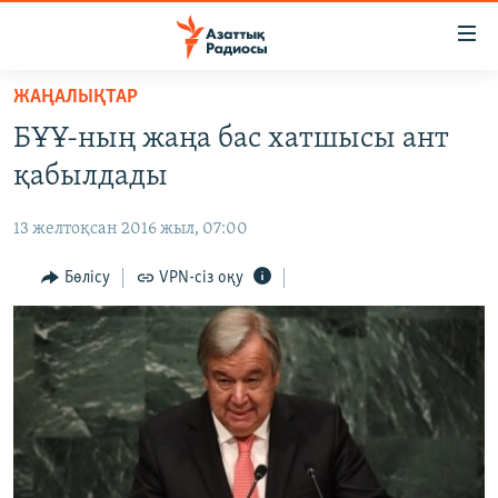
Accessibility
links
Skip
ЖАҢАЛЫҚТАР
to
ЖАҢАЛЫҚТАР
БҰҰ-ның жаңа бас хатшысы ант
main
САЯСАТ
content
қабылдады
AZATTYQTV
Skip
to
13 желтоқсан 2016 жыл, 07:00
ҚАҢТАР ОҚИҒАСЫ
main
АДАМ ҚҰҚЫҚТАРЫ
Бөлісу
VPN-сіз оқу
Navigation
Skip
ӘЛЕУМЕТ
to
ӘЛЕМ
Search
АРНАЙЫ ЖОБАЛАР
Русский