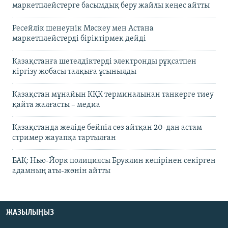
маркетплейстерге басымдық беру жайлы кеңес айтты
Ресейлік шенеунік Мәскеу мен Астана
маркетплейстерді біріктірмек дейді
Қазақстанға шетелдіктерді электронды рұқсатпен
кіргізу жобасы талқыға ұсынылды
Қазақстан мұнайын КҚК терминалынан танкерге тиеу
қайта жалғасты – медиа
Қазақстанда желіде бейпіл сөз айтқан 20-дан астам
стример жауапқа тартылған
БАҚ: Нью-Йорк полициясы Бруклин көпірінен секірген
адамның аты-жөнін айтты
ЖАЗЫЛЫҢЫЗ