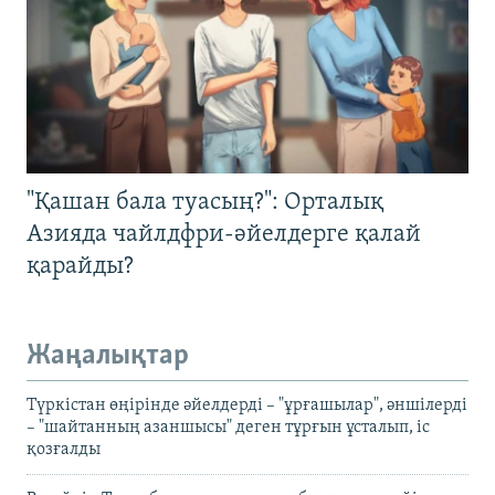
"Қашан бала туасың?": Орталық
Азияда чайлдфри-әйелдерге қалай
қарайды?
Жаңалықтар
Түркістан өңірінде әйелдерді – "ұрғашылар", әншілерді
– "шайтанның азаншысы" деген тұрғын ұсталып, іс
қозғалды