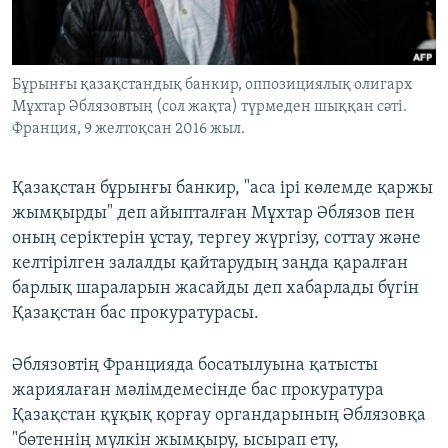
ЖАЗЫЛЫҢЫЗ
Бұрынғы қазақстандық банкир, оппозициялық олигарх
Мұхтар Әблязовтың (сол жақта) түрмеден шыққан сәті.
Басқа тілдерде
Франция, 9 желтоқсан 2016 жыл.
Қазақстан бұрынғы банкир, "аса ірі көлемде қаржы
жымқырды" деп айыпталған Мұхтар Әблязов пен
оның серіктерін ұстау, тергеу жүргізу, соттау және
келтірілген залалды қайтарудың заңда қаралған
барлық шараларын жасайды деп хабарлады бүгін
Қазақстан бас прокуратурасы.
Әблязовтің Францияда босатылуына қатысты
жариялаған мәлімдемесінде бас прокуратура
Қазақстан құқық қорғау органдарының Әблязовқа
"бөтеннің мүлкін жымқыру, ысырап ету,