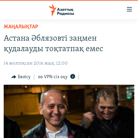
Accessibility
links
Skip
ЖАҢАЛЫҚТАР
to
ЖАҢАЛЫҚТАР
Астана Әблязовті заңмен
main
САЯСАТ
content
қудалауды тоқтатпақ емес
AZATTYQTV
Skip
to
14 желтоқсан 2016 жыл, 12:00
ҚАҢТАР ОҚИҒАСЫ
main
АДАМ ҚҰҚЫҚТАРЫ
Бөлісу
VPN-сіз оқу
Navigation
Skip
ӘЛЕУМЕТ
to
ӘЛЕМ
Search
АРНАЙЫ ЖОБАЛАР
Русский