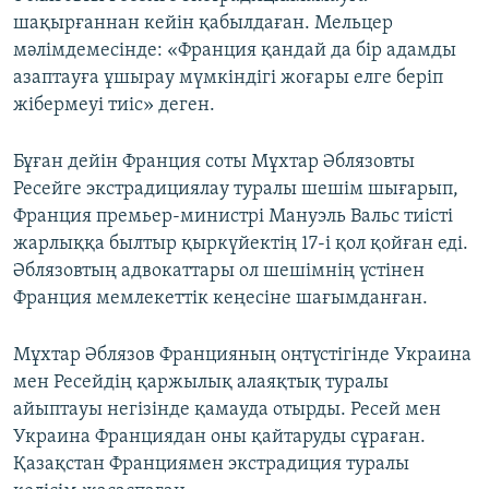
шақырғаннан кейін қабылдаған. Мельцер
мәлімдемесінде: «Франция қандай да бір адамды
азаптауға ұшырау мүмкіндігі жоғары елге беріп
жібермеуі тиіс» деген.
Бұған дейін Франция соты Мұхтар Әблязовты
Ресейге экстрадициялау туралы шешім шығарып,
Франция премьер-министрі Мануэль Вальс тиісті
жарлыққа былтыр қыркүйектің 17-і қол қойған еді.
Әблязовтың адвокаттары ол шешімнің үстінен
Франция мемлекеттік кеңесіне шағымданған.
Мұхтар Әблязов Францияның оңтүстігінде Украина
мен Ресейдің қаржылық алаяқтық туралы
айыптауы негізінде қамауда отырды. Ресей мен
Украина Франциядан оны қайтаруды сұраған.
Қазақстан Франциямен экстрадиция туралы