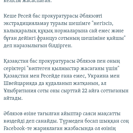
келісім жасаспаған.
Кеше Ресей бас прокуратурасы Әблязовті
экстрадицияламау туралы шешімге "негізсіз,
халықаралық құқық нормаларына сай емес және
бұған дейінгі француз сотының шешіміне қайшы"
деп наразылығын білдірген.
Қазақстан бас прокуратурасы Әблязов пен оның
серіктері "көптеген қылмыстар жасағаны үшін"
Қазақстан мен Ресейде ғана емес, Украина мен
Швейцарияда да қудаланып жатқанын, ал
Ұлыбритания соты оны сырттай 22 айға соттағанын
айтады.
Әблязов өзіне тағылған айыптар саяси мақсатты
көздейді деп санайды. Түрмеден босап шыққан соң
Facebook-те жариялаған жазбасында ол өзінің