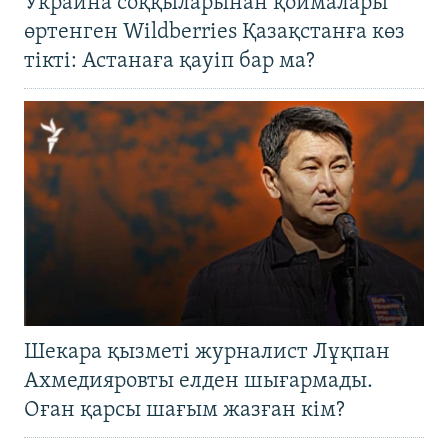
Украина соққыларынан қоймалары
өртенген Wildberries Қазақстанға көз
тікті: Астанаға қауіп бар ма?
Шекара қызметі журналист Лұқпан
Ахмедияровты елден шығармады.
Оған қарсы шағым жазған кім?