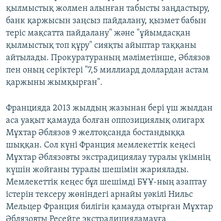
қылмыстық жолмен алынған табысты заңдастыру,
банк қаржысын заңсыз пайдалану, қызмет бабын
теріс мақсатта пайдалану" және "ұйымдасқан
қылмыстық топ құру" сияқты айыптар таққаны
айтылады. Прокуратураның мәліметінше, Әблязов
пен оның серіктері "7,5 миллиард доллардан астам
қаржыны жымқырған".
Францияда 2013 жылдың жазынан бері үш жылдан
аса уақыт қамауда болған оппозициялық олигарх
Мұхтар Әблязов 9 желтоқсанда бостандыққа
шыққан. Сол күні Франция мемлекеттік кеңесі
Мұхтар Әблязовты экстрадициялау туралы үкімнің
күшін жойғаны туралы шешімін жариялады.
Мемлекеттік кеңес бұл шешімді БҰҰ-ның азаптау
істерін тексеру жөніндегі арнайы уәкілі Нильс
Мельцер Франция билігін қамауда отырған Мұхтар
Әблязовты Ресейге экстрадицияламауға