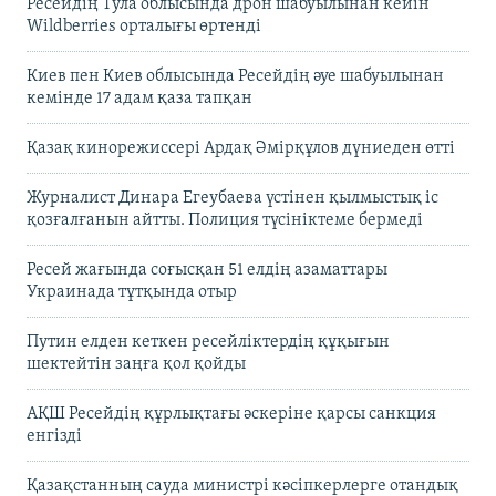
Ресейдің Тула облысында дрон шабуылынан кейін
Wildberries орталығы өртенді
Киев пен Киев облысында Ресейдің әуе шабуылынан
кемінде 17 адам қаза тапқан
Қазақ кинорежиссері Ардақ Әмірқұлов дүниеден өтті
Журналист Динара Егеубаева үстінен қылмыстық іс
қозғалғанын айтты. Полиция түсініктеме бермеді
Ресей жағында соғысқан 51 елдің азаматтары
Украинада тұтқында отыр
Путин елден кеткен ресейліктердің құқығын
шектейтін заңға қол қойды
АҚШ Ресейдің құрлықтағы әскеріне қарсы санкция
енгізді
Қазақстанның сауда министрі кәсіпкерлерге отандық