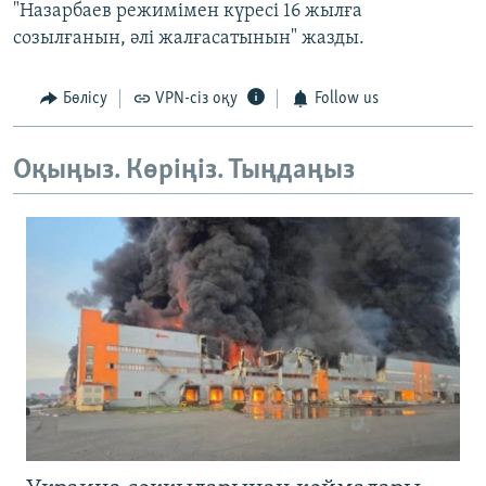
"Назарбаев режимімен күресі 16 жылға
созылғанын, әлі жалғасатынын" жазды.
Бөлісу
VPN-сіз оқу
Follow us
Оқыңыз. Көріңіз. Тыңдаңыз