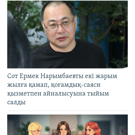
Сот Ермек Нарымбаевты екі жарым
жылға қамап, қоғамдық-саяси
қызметпен айналысуына тыйым
салды