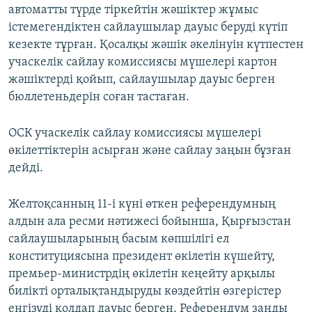
автоматты түрде тіркейтін жәшіктер жұмыс
істемегендіктен сайлаушылар дауыс беруді күтіп
кезекте тұрған. Қосалқы жәшік әкелінуін күтпестен
учаскелік сайлау комиссиясы мүшелері картон
жәшіктерді қойып, сайлаушылар дауыс берген
бюллетеньдерін соған тастаған.
ОСК учаскелік сайлау комиссиясы мүшелері
өкілеттіктерін асырған және сайлау заңын бұзған
дейді.
Желтоқсанның 11-і күні өткен референдумның
алдын ала ресми нәтижесі бойынша, Қырғызстан
сайлаушыларының басым көпшілігі ел
конституциясына президент өкілетін күшейту,
премьер-министрдің өкілетін кеңейту арқылы
билікті орталықтандыруды көздейтін өзгерістер
енгізуді қолдап дауыс берген. Референдум заңды