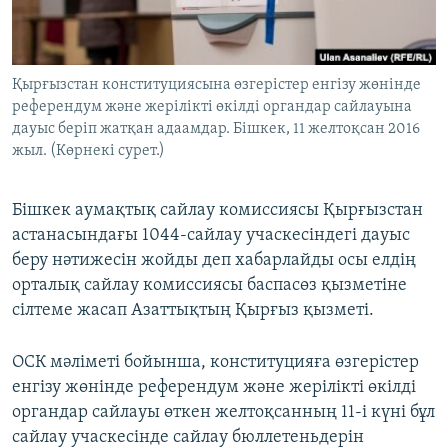
ЖАЗЫЛЫҢЫЗ
Қырғызстан конституциясына өзгерістер енгізу жөнінде
референдум және жерілікті өкілді органдар сайлауына
Басқа тілдерде
дауыс беріп жатқан адаамдар. Бішкек, 11 желтоқсан 2016
жыл. (Көрнекі сурет.)
Бішкек аумақтық сайлау комиссиясы Қырғызстан
астанасындағы 1044-сайлау учаскесіндегі дауыс
беру нәтижесін жойды деп хабарлайды осы елдің
орталық сайлау комиссиясы баспасөз қызметіне
сілтеме жасап Азаттықтың Қырғыз қызметі.
ОСК мәліметі бойынша, конституцияға өзгерістер
енгізу жөнінде референдум және жерілікті өкілді
органдар сайлауы өткен желтоқсанның 11-і күні бұл
сайлау учаскесінде сайлау бюллетеньдерін