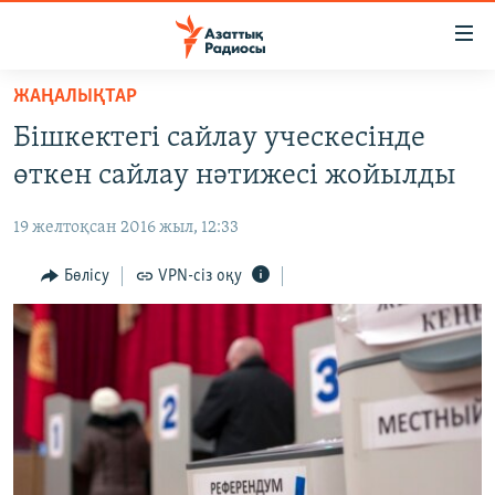
Accessibility
links
Skip
ЖАҢАЛЫҚТАР
to
ЖАҢАЛЫҚТАР
Бішкектегі сайлау уческесінде
main
САЯСАТ
content
өткен сайлау нәтижесі жойылды
AZATTYQTV
Skip
to
19 желтоқсан 2016 жыл, 12:33
ҚАҢТАР ОҚИҒАСЫ
main
АДАМ ҚҰҚЫҚТАРЫ
Бөлісу
VPN-сіз оқу
Navigation
Skip
ӘЛЕУМЕТ
to
ӘЛЕМ
Search
АРНАЙЫ ЖОБАЛАР
Русский