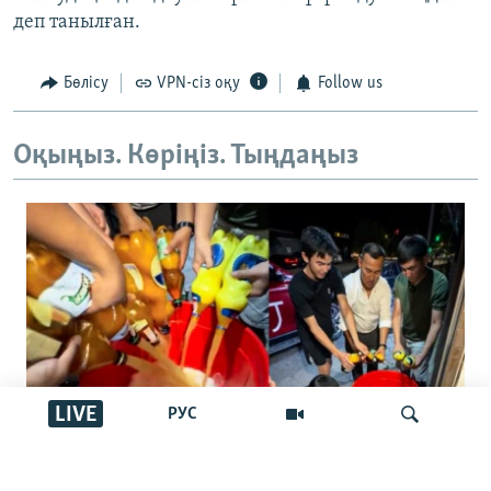
деп танылған.
Бөлісу
VPN-сіз оқу
Follow us
Оқыңыз. Көріңіз. Тыңдаңыз
LIVE
РУС
"Басқалар ішпес үшін төгейік".