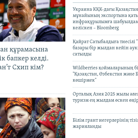
Украина КҚК-дағы Қазақста
мұнайының экспортына қаты
инфрақұрылымға шабуылдам
келіскен – Bloomberg
Қайрат Сатыбалдыға тиесілі "
базары бір жылдан кейін ау
тан құрамасына
сатылды
к бапкер келді.
н’т Схип кім?
Wildberries қоймаларының бі
"Қазақстан, Өзбекстан және 
көшірмек"
Орталық Азия 2025 жылы әл
туризм ең жылдам өскен өңі
Білім грант иегерлерінің тізі
жарияланды