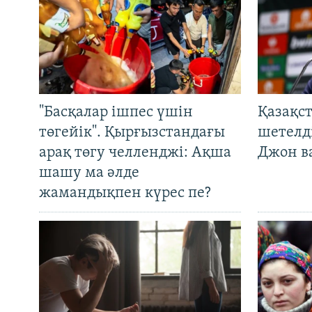
"Басқалар ішпес үшін
Қазақс
төгейік". Қырғызстандағы
шетелді
арақ төгу челленджі: Ақша
Джон ва
шашу ма әлде
жамандықпен күрес пе?