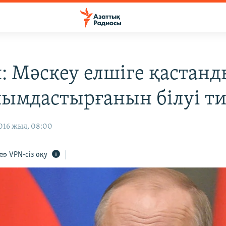
: Мәскеу елшіге қастан
йымдастырғанын білуі ти
016 жыл, 08:00
VPN-сіз оқу