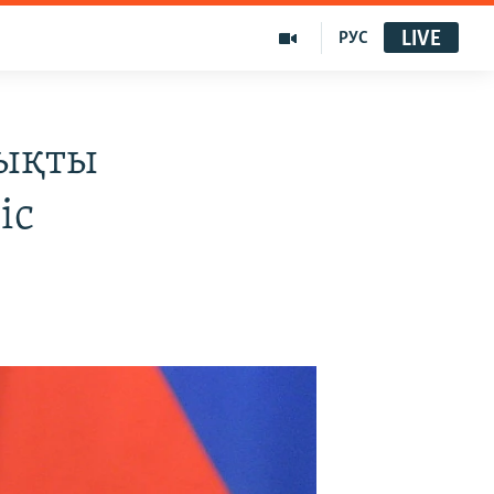
LIVE
РУС
дықты
іс