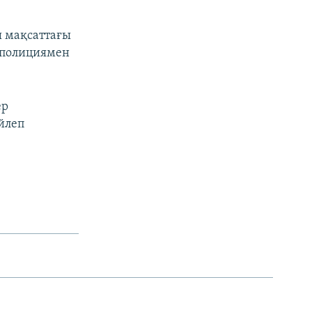
ы мақсаттағы
ң полициямен
ер
өйлеп