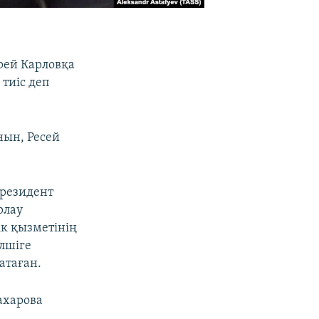
рей Карловқа
тиіс деп
нын, Ресей
президент
рлау
к қызметінің
лшіге
атаған.
ахарова