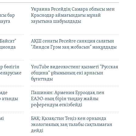
н
Украина Ресейдің Самара облысы мен
сы бар
Краснодар аймағындағы мұнай
ауға
зауытына шабуылдады
Байсат"
АҚШ сенаты Ресейге санкция салатын
кционда
"Линдси Грэм заң жобасын" мақұлдады
р бөлігін
YouTube видеохостинг қызметі "Русская
Беларуське
община" ұйымының екі арнасын
бұғаттады
емде
Пашинян: Армения Еуроодақ пен
р атанды
ЕАЭО-ның бірін таңдау жайлы
референдум өткізбейді
мі
БАҚ: Қазақстан Теңіз кен орнында
экологиялық заң талабы сақталмаған
дейді