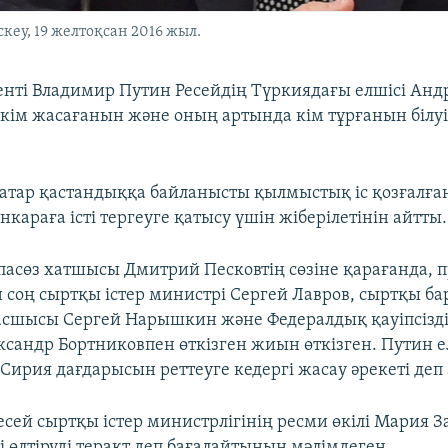
кеу, 19 желтоқсан 2016 жыл.
енті Владимир Путин Ресейдің Түркиядағы елшісі Анд
кім жасағанын және оның артында кім тұрғанын білуі 
атар қастандыққа байланысты қылмыстық іс қозғалға
араға істі тергеуге қатысу үшін жіберілетінін айтты.
пасөз хатшысы Дмитрий Песковтің сөзіне қарағанда, 
 соң сыртқы істер министрі Сергей Лавров, сыртқы ба
асшысы Сергей Нарышкин және Федералдық қауіпсізді
сандр Бортниковпен өткізген жиын өткізген. Путин е
Сирия дағдарысын реттеуге кедергі жасау әрекеті деп 
есей сыртқы істер министрлігінің ресми өкілі Мария З
і өлтіруді теракт деп бағалайтынын мәлімдеген.