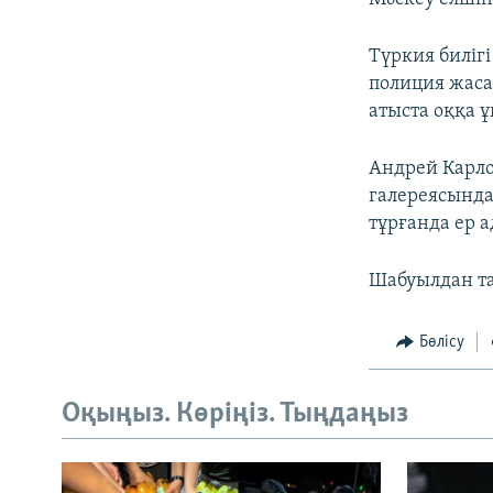
Түркия биліг
полиция жаса
атыста оққа 
Андрей Карло
галереясында
тұрғанда ер 
Шабуылдан та
Бөлісу
Оқыңыз. Көріңіз. Тыңдаңыз