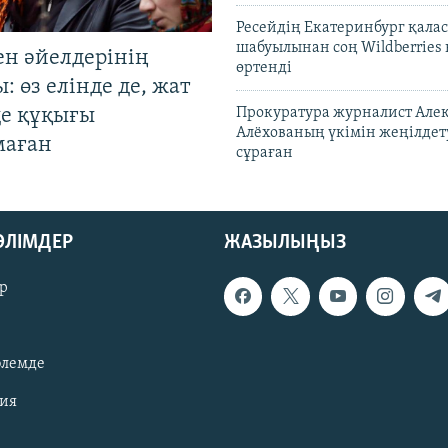
Ресейдің Екатеринбург қала
шабуылынан соң Wildberries
ен әйелдерінің
өртенді
: өз елінде де, жат
де құқығы
Прокуратура журналист Але
Алёхованың үкімін жеңілдет
маған
сұраған
БӨЛІМДЕР
ЖАЗЫЛЫҢЫЗ
р
әлемде
зия