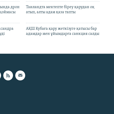
сында дрон
Таиландта мектепте біреу қарудан оқ
 қоймасы
атып, алты адам қаза тапты
ксандра
АҚШ Кубаға қару жеткізуге қатысы бар
уді
адамдар мен ұйымдарға санкция салды