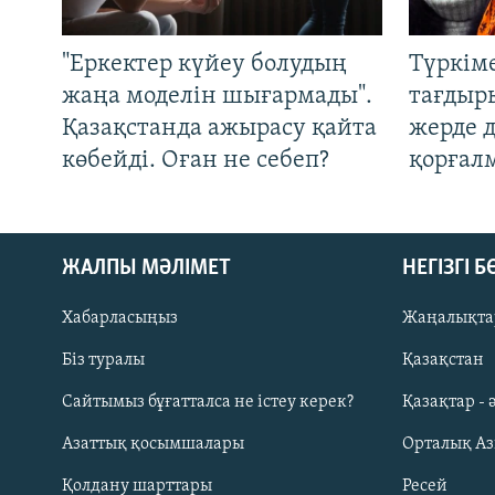
"Еркектер күйеу болудың
Түркім
жаңа моделін шығармады".
тағдыры
Қазақстанда ажырасу қайта
жерде 
көбейді. Оған не себеп?
қорғал
ЖАЛПЫ МӘЛІМЕТ
НЕГІЗГІ 
Хабарласыңыз
Жаңалықта
Біз туралы
Қазақстан
Русский
Сайтымыз бұғатталса не істеу керек?
Қазақтар - 
Азаттық қосымшалары
Орталық А
ЖАЗЫЛЫҢЫЗ
Қолдану шарттары
Ресей