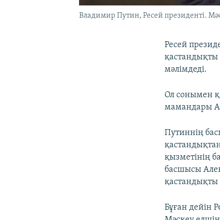
Владимир Путин, Ресей президенті. Мәс
Ресей презид
қастандықты 
мәлімдеді.
Ол сонымен қ
мамандары Анк
Путиннің бас
қастандықтан
қызметінің б
басшысы Алек
қастандықты 
Бұған дейін Р
Мәскеу елшін