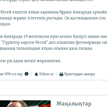
і Ресей елшісін атқан адамның бұрын Анкарада арнай
ғында жұмыс істегенін растады. Ол қастандықтан со
ұшқан.
в Анкарада 19 желтоқсан күні кешке Қазіргі заман өн
 "Түріктер көрген Ресей" деп аталатын фотокөрмеде с
адамның тапаншадан атқан оғынан қаза тапқан.
ғы үш адам жеңіл жараланған.
VPN-сіз оқу
Follow us
Принтерден шығару
Жаңалықтар